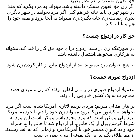
حق تعیین مسکن را در نظر بگیرد.
اگر زن حق تعیین مسکن داشته باشد،میتواند به مرد بگوید که مثلا
در شهر تهران باید خانه فراهم کنی.اگر مرد بخواهد در شهر دیگری
بدون رضایت زن خانه بگیرد،زن میتواند به آنجا نرود و نفقه خود را
هم مطالبه کند.
حق کار در ازدواج چیست؟
در صورتیکه زن در سند ازدواج برای خود حق کار را قید کند،میتواند
به هرکاری میخواهد،اشتغال داشته باشد.
به هیچ عنوان مرد نمیتواند بعد از ازدواج،مانع از کار کردن زن شود.
ازدواج صوری چیست؟
معمولا ازدواج صوری در زمانی اتفاق میفتد که زن و مردی،قصد
محاجرت به یک کشور خارجی را دارند.
برایتان مثالی میزنم: مردی برنده لاتاری آمریکا شده است.اگر مرد
بخواهد به کشور آمریکا برود میتواند زن خود را هم با خود به آمریکا
ببرد.ولی ممکن است که مرد مجرد باشد.ممکن است این مرد به
شرط گرفتن پول از یک خانم،با او ازدواج کند تا خانم را به همراه
خود و به عنوان همسر خود با آمریکا ببرد و زمانی که به آنجا رسیدند
از هم طلاق بگیرند.این یک نمونه ازدواج صوری است.