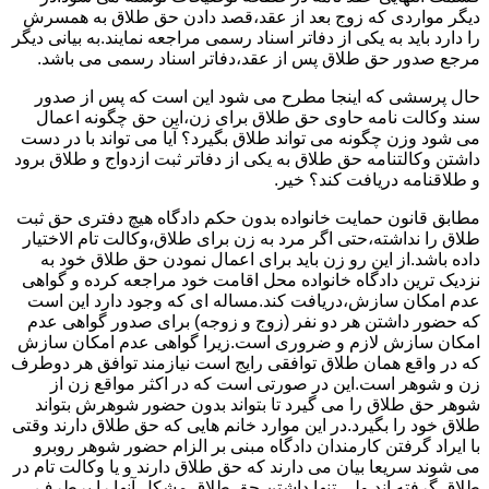
دیگر مواردی که زوج بعد از عقد،قصد دادن حق طلاق به همسرش
را دارد باید به یکی از دفاتر اسناد رسمی مراجعه نمایند.به بیانی دیگر
مرجع صدور حق طلاق پس از عقد،دفاتر اسناد رسمی می باشد.
حال پرسشی که اینجا مطرح می شود این است که پس از صدور
سند وکالت نامه حاوی حق طلاق برای زن،این حق چگونه اعمال
می شود وزن چگونه می تواند طلاق بگیرد؟ آیا می تواند با در دست
داشتن وکالتنامه حق طلاق به یکی از دفاتر ثبت ازدواج و طلاق برود
و طلاقنامه دریافت کند؟ خیر.
مطابق قانون حمایت خانواده بدون حکم دادگاه هیچ دفتری حق ثبت
طلاق را نداشته،حتی اگر مرد به زن برای طلاق،وکالت تام الاختیار
داده باشد.از این رو زن باید برای اعمال نمودن حق طلاق خود به
نزدیک ترین دادگاه خانواده محل اقامت خود مراجعه کرده و گواهی
عدم امکان سازش،دریافت کند.مساله ای که وجود دارد این است
که حضور داشتن هر دو نفر (زوج و زوجه) برای صدور گواهی عدم
امکان سازش لازم و ضروری است.زیرا گواهی عدم امکان سازش
که در واقع همان طلاق توافقی رایج است نیازمند توافق هر دوطرف
زن و شوهر است.این در صورتی است که در اکثر مواقع زن از
شوهر حق طلاق را می گیرد تا بتواند بدون حضور شوهرش بتواند
طلاق خود را بگیرد.در این موارد خانم هایی که حق طلاق دارند وقتی
با ایراد گرفتن کارمندان دادگاه مبنی بر الزام حضور شوهر روبرو
می شوند سریعا بیان می دارند که حق طلاق دارند و یا وکالت تام در
طلاق گرفته اند.ولی تنها داشتن حق طلاق مشکل آنها را برطرف