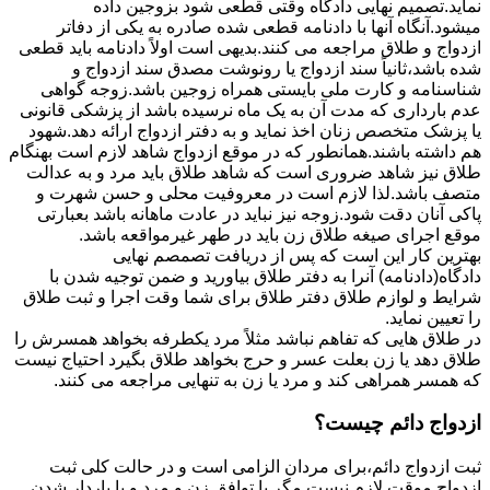
نماید.تصمیم نهایی دادگاه وقتی قطعی شود بزوجین داده
میشود.آنگاه آنها با دادنامه قطعی شده صادره به یکی از دفاتر
ازدواج و طلاق مراجعه می کنند.بدیهی است اولاً دادنامه باید قطعی
شده باشد،ثانیاً سند ازدواج یا رونوشت مصدق سند ازدواج و
شناسنامه و کارت ملی بایستی همراه زوجین باشد.زوجه گواهی
عدم بارداری که مدت آن به یک ماه نرسیده باشد از پزشکی قانونی
یا پزشک متخصص زنان اخذ نماید و به دفتر ازدواج ارائه دهد.شهود
هم داشته باشند.همانطور که در موقع ازدواج شاهد لازم است بهنگام
طلاق نیز شاهد ضروری است که شاهد طلاق باید مرد و به عدالت
متصف باشد.لذا لازم است در معروفیت محلی و حسن شهرت و
پاکی آنان دقت شود.زوجه نیز نباید در عادت ماهانه باشد بعبارتی
موقع اجرای صیغه طلاق زن باید در طهر غیرمواقعه باشد.
بهترین کار این است که پس از دریافت تصمصم نهایی
دادگاه(دادنامه) آنرا به دفتر طلاق بیاورید و ضمن توجیه شدن با
شرایط و لوازم طلاق دفتر طلاق برای شما وقت اجرا و ثبت طلاق
را تعیین نماید.
در طلاق هایی که تفاهم نباشد مثلاً مرد یکطرفه بخواهد همسرش را
طلاق دهد یا زن بعلت عسر و حرج بخواهد طلاق بگیرد احتیاج نیست
که همسر همراهی کند و مرد یا زن به تنهایی مراجعه می کنند.
ازدواج دائم چیست؟
ثبت ازدواج دائم،برای مردان الزامی است و در حالت کلی ثبت
ازدواج موقت لازم نیست مگر با توافق زن و مرد و یا باردار شدن