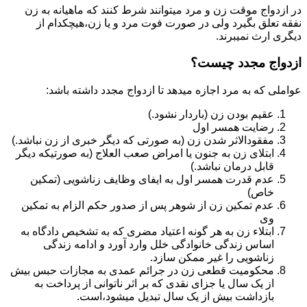
در ازدواج موقت زن و مرد میتوانند شرط کنند که ماهیانه به زن
نفقه تعلق بگیرد ولی در صورت فوت مرد و یا زن،هیچکدام از
دیگری ارث نمیبرند.
ازدواج مجدد چیست؟
عواملی که به مرد اجازه میدهد تا ازدواج مجدد داشته باشد:
عقیم بودن زن (باردار نشود.)
رضایت همسر اول
مفقودالاثر شدن زن (به صورتی که دیگر خبری از زن نباشد.)
ابتلای زن به جنون یا امراض صعب العلاج (به صورتیکه دیگر
قابل درمان نباشد.)
عدم قدرت همسر اول به ایفای وظایف زناشویی (تمکین
خاص)
عدم تمکین زن از شوهر پس از صدور حکم الزام به تمکین
وی
ابتلاء زن به هر گونه اعتیاد مضری که به تشخیص دادگاه به
اساس زندگی خانوادگی خلل وارد آورد و ادامه زندگی
زناشویی را غیر ممکن سازد.
محکومیت قطعی زن در جرائم عمدی به مجازات حبس بیش
از یک سال یا جزای نقدی که بر اثر ناتوانی از پرداخت به
بازداشت بیش از یک سال تبدیل می‎شود،است.