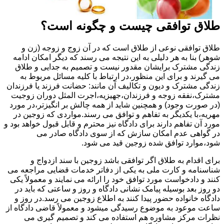
طلاق توافقی چیست و چگونه است؟
طلاق توافقی نوعی از طلاق است که در آن زوج و زوجه (زن و
شوهر) بنا به هر دلیلی به این نتیجه می رسند که دیگر امکان ادامه
زندگی مشترک برایشان مقدور نیست و تصمیم به جدایی و طلاق
می گیرند و برای این منظور،در ارتباط با کلیه مسائل مربوط به
زندگی مشترک و دیون و تکالیف آن مانند: حضانت فرزند یا فرزندان
مشترک،نفقه زوجه و فرزندان،جهیزیه،اجرت المثل دوران زوجیت
(در صورت وجود) و همچنین شاید از همه چالش بر انگیزتر،در مورد
مهریه،با یکدیگر به تفاهم و توافق می رسند.مواردی که زوجین در
مورد آن تفاهم دارند برای دادگاه نیز محترم و قابل قبول خواهد بود و
در گواهی عدم امکان سازش که از سوی دادگاه صادر می
شود،موارد توافق شده زوجین قید می شود.
برای اقدام به طلاق اگر توافقی باشد زوجین با سند ازدواج و
شناسنامه و کارت ملی به یکی از دفاتر خدمات قضایی مراجعه می
کنند و دادخواست مورد توافق خود را ارائه می نمایند و معمولاً یکی
دو روز بعد بوسیله پیامک نشانی دادگاه و روز و ساعتی که باید در
دادگاه خانواده حضور پیدا کنند به اطلاع زوجین می رسد.در روز و
ساعت موعود به موضوع رسیدگی میشود و معمولاً قاضی دادگاه از
نظرات مرکز مشاوره هم استفاده می کند و تصمیم گیری می