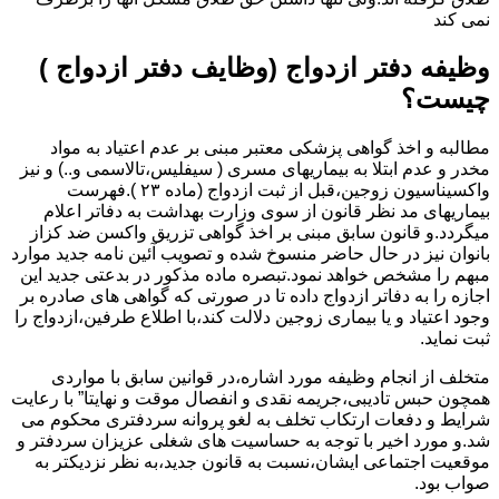
نمی کند
وظیفه دفتر ازدواج (وظایف دفتر ازدواج )
چیست؟
مطالبه و اخذ گواهی پزشکی معتبر مبنی بر عدم اعتیاد به مواد
مخدر و عدم ابتلا به بیماریهای مسری ( سیفلیس،تالاسمی و..) و نیز
واکسیناسیون زوجین،قبل از ثبت ازدواج (ماده ۲۳ ).فهرست
بیماریهای مد نظر قانون از سوی وزارت بهداشت به دفاتر اعلام
میگردد.و قانون سابق مبنی بر اخذ گواهی تزریق واکسن ضد کزاز
بانوان نیز در حال حاضر منسوخ شده و تصویب آئین نامه جدید موارد
مبهم را مشخص خواهد نمود.تبصره ماده مذکور در بدعتی جدید این
اجازه را به دفاتر ازدواج داده تا در صورتی که گواهی های صادره بر
وجود اعتیاد و یا بیماری زوجین دلالت کند،با اطلاع طرفین،ازدواج را
ثبت نماید.
متخلف از انجام وظیفه مورد اشاره،در قوانین سابق با مواردی
همچون حبس تادیبی،جریمه نقدی و انفصال موقت و نهایتا” با رعایت
شرایط و دفعات ارتکاب تخلف به لغو پروانه سردفتری محکوم می
شد.و مورد اخیر با توجه به حساسیت های شغلی عزیزان سردفتر و
موقعیت اجتماعی ایشان،نسبت به قانون جدید،به نظر نزدیکتر به
صواب بود.