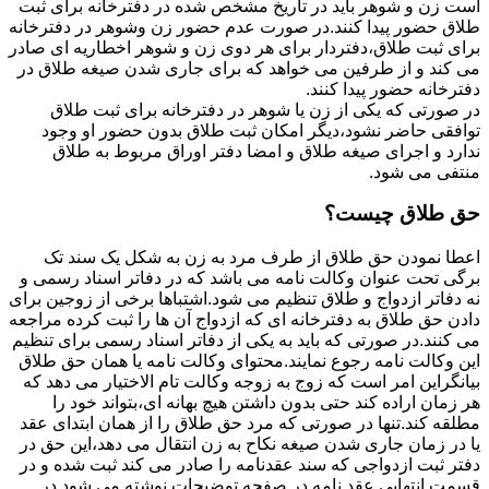
است زن و شوهر باید در تاریخ مشخص شده در دفترخانه برای ثبت
طلاق حضور پیدا کنند.در صورت عدم حضور زن وشوهر در دفترخانه
برای ثبت طلاق،دفتردار برای هر دوی زن و شوهر اخطاریه ای صادر
می کند و از طرفین می خواهد که برای جاری شدن صیغه طلاق در
دفترخانه حضور پیدا کنند.
در صورتی که یکی از زن یا شوهر در دفترخانه برای ثبت طلاق
توافقی حاضر نشود،دیگر امکان ثبت طلاق بدون حضور او وجود
ندارد و اجرای صیغه طلاق و امضا دفتر اوراق مربوط به طلاق
منتفی می شود.
حق طلاق چیست؟
اعطا نمودن حق طلاق از طرف مرد به زن به شکل یک سند تک
برگی تحت عنوان وکالت نامه می باشد که در دفاتر اسناد رسمی و
نه دفاتر ازدواج و طلاق تنظیم می شود.اشتباها برخی از زوجین برای
دادن حق طلاق به دفترخانه ای که ازدواج آن ها را ثبت کرده مراجعه
می کنند.در صورتی که باید به یکی از دفاتر اسناد رسمی برای تنظیم
این وکالت نامه رجوع نمایند.محتوای وکالت نامه یا همان حق طلاق
بیانگراین امر است که زوج به زوجه وکالت تام الاختیار می دهد که
هر زمان اراده کند حتی بدون داشتن هیچ بهانه ای،بتواند خود را
مطلقه کند.تنها در صورتی که مرد حق طلاق را از همان ابتدای عقد
یا در زمان جاری شدن صیغه نکاح به زن انتقال می دهد،این حق در
دفتر ثبت ازدواجی که سند عقدنامه را صادر می کند ثبت شده و در
قسمت انتهایی عقد نامه در صفحه توضیحات نوشته می شود.در