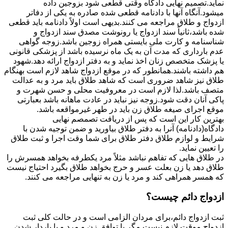
نماید.تصمیم نهایی دادگاه وقتی قطعی شود بزوجین داده
میشود.آنگاه آنها با دادنامه قطعی شده صادره به یکی از دفاتر
ازدواج و طلاق مراجعه می کنند.بدیهی است اولاً دادنامه باید قطعی
شده باشد،ثانیاً سند ازدواج یا رونوشت مصدق سند ازدواج و
شناسنامه و کارت ملی بایستی همراه زوجین باشد.زوجه گواهی
عدم بارداری که مدت آن به یک ماه نرسیده باشد از پزشکی قانونی
یا پزشک متخصص زنان اخذ نماید و به دفتر ازدواج ارائه دهد.شهود
هم داشته باشند.همانطور که در موقع ازدواج شاهد لازم است بهنگام
طلاق نیز شاهد ضروری است که شاهد طلاق باید مرد و به عدالت
متصف باشد.لذا لازم است در معروفیت محلی و حسن شهرت و
پاکی آنان دقت شود.زوجه نیز نباید در عادت ماهانه باشد بعبارتی
موقع اجرای صیغه طلاق زن باید در طهر غیرمواقعه باشد.
بهترین کار این است که پس از دریافت تصمصم نهایی
دادگاه(دادنامه) آنرا به دفتر طلاق بیاورید و ضمن توجیه شدن با
شرایط و لوازم طلاق دفتر طلاق برای شما وقت اجرا و ثبت طلاق
را تعیین نماید.
در طلاق هایی که تفاهم نباشد مثلاً مرد یکطرفه بخواهد همسرش را
طلاق دهد یا زن بعلت عسر و حرج بخواهد طلاق بگیرد احتیاج نیست
که همسر همراهی کند و مرد یا زن به تنهایی مراجعه می کنند.
ازدواج دائم چیست؟
ثبت ازدواج دائم،برای مردان الزامی است و در حالت کلی ثبت
ازدواج موقت لازم نیست مگر با توافق زن و مرد و یا باردار شدن