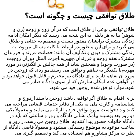
طلاق توافقی چیست و چگونه است؟
طلاق توافقی نوعی از طلاق است که در آن زوج و زوجه (زن و
شوهر) بنا به هر دلیلی به این نتیجه می رسند که دیگر امکان ادامه
زندگی مشترک برایشان مقدور نیست و تصمیم به جدایی و طلاق
می گیرند و برای این منظور،در ارتباط با کلیه مسائل مربوط به
زندگی مشترک و دیون و تکالیف آن مانند: حضانت فرزند یا فرزندان
مشترک،نفقه زوجه و فرزندان،جهیزیه،اجرت المثل دوران زوجیت
(در صورت وجود) و همچنین شاید از همه چالش بر انگیزتر،در مورد
مهریه،با یکدیگر به تفاهم و توافق می رسند.مواردی که زوجین در
مورد آن تفاهم دارند برای دادگاه نیز محترم و قابل قبول خواهد بود و
در گواهی عدم امکان سازش که از سوی دادگاه صادر می
شود،موارد توافق شده زوجین قید می شود.
برای اقدام به طلاق اگر توافقی باشد زوجین با سند ازدواج و
شناسنامه و کارت ملی به یکی از دفاتر خدمات قضایی مراجعه می
کنند و دادخواست مورد توافق خود را ارائه می نمایند و معمولاً یکی
دو روز بعد بوسیله پیامک نشانی دادگاه و روز و ساعتی که باید در
دادگاه خانواده حضور پیدا کنند به اطلاع زوجین می رسد.در روز و
ساعت موعود به موضوع رسیدگی میشود و معمولاً قاضی دادگاه از
نظرات مرکز مشاوره هم استفاده می کند و تصمیم گیری می