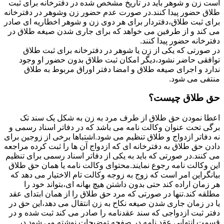
است زن و شوهر باید در تاریخ مشخص شده در دفترخانه برای ثبت
طلاق حضور پیدا کنند.در صورت عدم حضور زن وشوهر در دفترخانه
برای ثبت طلاق،دفتردار برای هر دوی زن و شوهر اخطاریه ای صادر
می کند و از طرفین می خواهد که برای جاری شدن صیغه طلاق در
دفترخانه حضور پیدا کنند.
در صورتی که یکی از زن یا شوهر در دفترخانه برای ثبت طلاق
توافقی حاضر نشود،دیگر امکان ثبت طلاق بدون حضور او وجود
ندارد و اجرای صیغه طلاق و امضا دفتر اوراق مربوط به طلاق
منتفی می شود.
حق طلاق چیست؟
اعطا نمودن حق طلاق از طرف مرد به زن به شکل یک سند تک
برگی تحت عنوان وکالت نامه می باشد که در دفاتر اسناد رسمی و
نه دفاتر ازدواج و طلاق تنظیم می شود.اشتباها برخی از زوجین برای
دادن حق طلاق به دفترخانه ای که ازدواج آن ها را ثبت کرده مراجعه
می کنند.در صورتی که باید به یکی از دفاتر اسناد رسمی برای تنظیم
این وکالت نامه رجوع نمایند.محتوای وکالت نامه یا همان حق طلاق
بیانگراین امر است که زوج به زوجه وکالت تام الاختیار می دهد که
هر زمان اراده کند حتی بدون داشتن هیچ بهانه ای،بتواند خود را
مطلقه کند.تنها در صورتی که مرد حق طلاق را از همان ابتدای عقد
یا در زمان جاری شدن صیغه نکاح به زن انتقال می دهد،این حق در
دفتر ثبت ازدواجی که سند عقدنامه را صادر می کند ثبت شده و در
قسمت انتهایی عقد نامه در صفحه توضیحات نوشته می شود.در