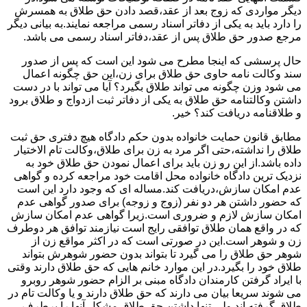
دیگر مواردی که زوج بعد از عقد،قصد دادن حق طلاق به همسرش
را دارد باید به یکی از دفاتر اسناد رسمی مراجعه نمایند.به بیانی دیگر
مرجع صدور حق طلاق پس از عقد،دفاتر اسناد رسمی می باشد.
حال پرسشی که اینجا مطرح می شود این است که پس از صدور
سند وکالت نامه حاوی حق طلاق برای زن،این حق چگونه اعمال
می شود وزن چگونه می تواند طلاق بگیرد؟ آیا می تواند با در دست
داشتن وکالتنامه حق طلاق به یکی از دفاتر ثبت ازدواج و طلاق برود
و طلاقنامه دریافت کند؟ خیر.
مطابق قانون حمایت خانواده بدون حکم دادگاه هیچ دفتری حق ثبت
طلاق را نداشته،حتی اگر مرد به زن برای طلاق،وکالت تام الاختیار
داده باشد.از این رو زن باید برای اعمال نمودن حق طلاق خود به
نزدیک ترین دادگاه خانواده محل اقامت خود مراجعه کرده و گواهی
عدم امکان سازش،دریافت کند.مساله ای که وجود دارد این است
که حضور داشتن هر دو نفر (زوج و زوجه) برای صدور گواهی عدم
امکان سازش لازم و ضروری است.زیرا گواهی عدم امکان سازش
که در واقع همان طلاق توافقی رایج است نیازمند توافق هر دوطرف
زن و شوهر است.این در صورتی است که در اکثر مواقع زن از
شوهر حق طلاق را می گیرد تا بتواند بدون حضور شوهرش بتواند
طلاق خود را بگیرد.در این موارد خانم هایی که حق طلاق دارند وقتی
با ایراد گرفتن کارمندان دادگاه مبنی بر الزام حضور شوهر روبرو
می شوند سریعا بیان می دارند که حق طلاق دارند و یا وکالت تام در
طلاق گرفته اند.ولی تنها داشتن حق طلاق مشکل آنها را برطرف