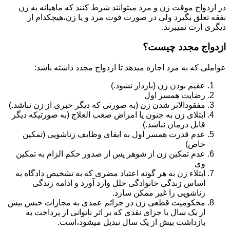
در ازدواج موقت زن و مرد میتوانند شرط کنند که ماهیانه به زن
نفقه تعلق بگیرد ولی در صورت فوت مرد و یا زن،هیچکدام از
دیگری ارث نمیبرند.
ازدواج مجدد چیست؟
عواملی که به مرد اجازه میدهد تا ازدواج مجدد داشته باشد:
عقیم بودن زن (باردار نشود.)
رضایت همسر اول
مفقودالاثر شدن زن (به صورتی که دیگر خبری از زن نباشد.)
ابتلای زن به جنون یا امراض صعب العلاج (به صورتیکه دیگر
قابل درمان نباشد.)
عدم قدرت همسر اول به ایفای وظایف زناشویی (تمکین
خاص)
عدم تمکین زن از شوهر پس از صدور حکم الزام به تمکین
وی
ابتلاء زن به هر گونه اعتیاد مضری که به تشخیص دادگاه به
اساس زندگی خانوادگی خلل وارد آورد و ادامه زندگی
زناشویی را غیر ممکن سازد.
محکومیت قطعی زن در جرائم عمدی به مجازات حبس بیش
از یک سال یا جزای نقدی که بر اثر ناتوانی از پرداخت به
بازداشت بیش از یک سال تبدیل می‎شود،است.