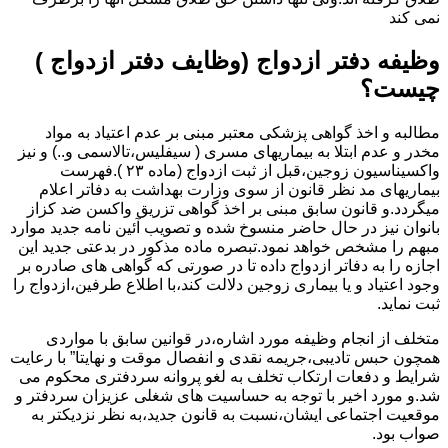
نمی کند
وظیفه دفتر ازدواج (وظایف دفتر ازدواج )
چیست؟
مطالبه و اخذ گواهی پزشکی معتبر مبنی بر عدم اعتیاد به مواد
مخدر و عدم ابتلا به بیماریهای مسری ( سیفلیس،تالاسمی و..) و نیز
واکسیناسیون زوجین،قبل از ثبت ازدواج (ماده ۲۳ ).فهرست
بیماریهای مد نظر قانون از سوی وزارت بهداشت به دفاتر اعلام
میگردد.و قانون سابق مبنی بر اخذ گواهی تزریق واکسن ضد کزاز
بانوان نیز در حال حاضر منسوخ شده و تصویب آئین نامه جدید موارد
مبهم را مشخص خواهد نمود.تبصره ماده مذکور در بدعتی جدید این
اجازه را به دفاتر ازدواج داده تا در صورتی که گواهی های صادره بر
وجود اعتیاد و یا بیماری زوجین دلالت کند،با اطلاع طرفین،ازدواج را
ثبت نماید.
متخلف از انجام وظیفه مورد اشاره،در قوانین سابق با مواردی
همچون حبس تادیبی،جریمه نقدی و انفصال موقت و نهایتا” با رعایت
شرایط و دفعات ارتکاب تخلف به لغو پروانه سردفتری محکوم می
شد.و مورد اخیر با توجه به حساسیت های شغلی عزیزان سردفتر و
موقعیت اجتماعی ایشان،نسبت به قانون جدید،به نظر نزدیکتر به
صواب بود.