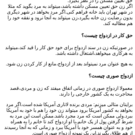
حق تعیین مسکن را در نظر بگیرد.
اگر زن حق تعیین مسکن داشته باشد،میتواند به مرد بگوید که مثلا
در شهر تهران باید خانه فراهم کنی.اگر مرد بخواهد در شهر دیگری
بدون رضایت زن خانه بگیرد،زن میتواند به آنجا نرود و نفقه خود را
هم مطالبه کند.
حق کار در ازدواج چیست؟
در صورتیکه زن در سند ازدواج برای خود حق کار را قید کند،میتواند
به هرکاری میخواهد،اشتغال داشته باشد.
به هیچ عنوان مرد نمیتواند بعد از ازدواج،مانع از کار کردن زن شود.
ازدواج صوری چیست؟
معمولا ازدواج صوری در زمانی اتفاق میفتد که زن و مردی،قصد
محاجرت به یک کشور خارجی را دارند.
برایتان مثالی میزنم: مردی برنده لاتاری آمریکا شده است.اگر مرد
بخواهد به کشور آمریکا برود میتواند زن خود را هم با خود به آمریکا
ببرد.ولی ممکن است که مرد مجرد باشد.ممکن است این مرد به
شرط گرفتن پول از یک خانم،با او ازدواج کند تا خانم را به همراه
خود و به عنوان همسر خود با آمریکا ببرد و زمانی که به آنجا رسیدند
از هم طلاق بگیرند.این یک نمونه ازدواج صوری است.