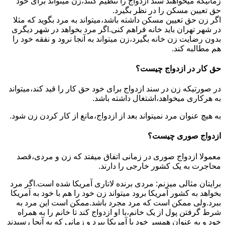
زمانیکه میخواهند سند ازدواج را تنظیم کنند،زن میتواند برای خود
حق تعیین مسکن را در نظر بگیرد.
اگر زن حق تعیین مسکن داشته باشد،میتواند به مرد بگوید که مثلا
در شهر تهران باید خانه فراهم کنی.اگر مرد بخواهد در شهر دیگری
بدون رضایت زن خانه بگیرد،زن میتواند به آنجا نرود و نفقه خود را
هم مطالبه کند.
حق کار در ازدواج چیست؟
در صورتیکه زن در سند ازدواج برای خود حق کار را قید کند،میتواند
به هرکاری میخواهد،اشتغال داشته باشد.
به هیچ عنوان مرد نمیتواند بعد از ازدواج،مانع از کار کردن زن شود.
ازدواج صوری چیست؟
معمولا ازدواج صوری در زمانی اتفاق میفتد که زن و مردی،قصد
محاجرت به یک کشور خارجی را دارند.
برایتان مثالی میزنم: مردی برنده لاتاری آمریکا شده است.اگر مرد
بخواهد به کشور آمریکا برود میتواند زن خود را هم با خود به آمریکا
ببرد.ولی ممکن است که مرد مجرد باشد.ممکن است این مرد به
شرط گرفتن پول از یک خانم،با او ازدواج کند تا خانم را به همراه
خود و به عنوان همسر خود با آمریکا ببرد و زمانی که به آنجا رسیدند