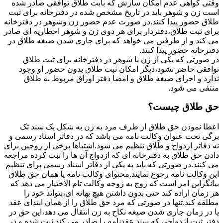
وقتی گواهی عدم امکان سازش که بابت طلاق توافقی صادر شده
است زن و شوهر باید در تاریخ مشخص شده در دفترخانه برای ثبت
طلاق حضور پیدا کنند.در صورت عدم حضور زن وشوهر در دفترخانه
برای ثبت طلاق،دفتردار برای هر دوی زن و شوهر اخطاریه ای صادر
می کند و از طرفین می خواهد که برای جاری شدن صیغه طلاق در
دفترخانه حضور پیدا کنند.
در صورتی که یکی از زن یا شوهر در دفترخانه برای ثبت طلاق
توافقی حاضر نشود،دیگر امکان ثبت طلاق بدون حضور او وجود
ندارد و اجرای صیغه طلاق و امضا دفتر اوراق مربوط به طلاق
منتفی می شود.
حق طلاق چیست؟
اعطا نمودن حق طلاق از طرف مرد به زن به شکل یک سند تک
برگی تحت عنوان وکالت نامه می باشد که در دفاتر اسناد رسمی و
نه دفاتر ازدواج و طلاق تنظیم می شود.اشتباها برخی از زوجین برای
دادن حق طلاق به دفترخانه ای که ازدواج آن ها را ثبت کرده مراجعه
می کنند.در صورتی که باید به یکی از دفاتر اسناد رسمی برای تنظیم
این وکالت نامه رجوع نمایند.محتوای وکالت نامه یا همان حق طلاق
بیانگراین امر است که زوج به زوجه وکالت تام الاختیار می دهد که
هر زمان اراده کند حتی بدون داشتن هیچ بهانه ای،بتواند خود را
مطلقه کند.تنها در صورتی که مرد حق طلاق را از همان ابتدای عقد
یا در زمان جاری شدن صیغه نکاح به زن انتقال می دهد،این حق در
دفتر ثبت ازدواجی که سند عقدنامه را صادر می کند ثبت شده و در