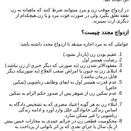
در ازدواج موقت زن و مرد میتوانند شرط کنند که ماهیانه به زن
نفقه تعلق بگیرد ولی در صورت فوت مرد و یا زن،هیچکدام از
دیگری ارث نمیبرند.
ازدواج مجدد چیست؟
عواملی که به مرد اجازه میدهد تا ازدواج مجدد داشته باشد:
عقیم بودن زن (باردار نشود.)
رضایت همسر اول
مفقودالاثر شدن زن (به صورتی که دیگر خبری از زن نباشد.)
ابتلای زن به جنون یا امراض صعب العلاج (به صورتیکه دیگر
قابل درمان نباشد.)
عدم قدرت همسر اول به ایفای وظایف زناشویی (تمکین
خاص)
عدم تمکین زن از شوهر پس از صدور حکم الزام به تمکین
وی
ابتلاء زن به هر گونه اعتیاد مضری که به تشخیص دادگاه به
اساس زندگی خانوادگی خلل وارد آورد و ادامه زندگی
زناشویی را غیر ممکن سازد.
محکومیت قطعی زن در جرائم عمدی به مجازات حبس بیش
از یک سال یا جزای نقدی که بر اثر ناتوانی از پرداخت به