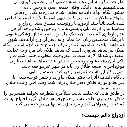
نظرات مرکز مشاوره هم استفاده می کند و تصمیم گیری می
نماید.تصمیم نهایی دادگاه وقتی قطعی شود بزوجین داده
میشود.آنگاه آنها با دادنامه قطعی شده صادره به یکی از دفاتر
ازدواج و طلاق مراجعه می کنند.بدیهی است اولاً دادنامه باید قطعی
شده باشد،ثانیاً سند ازدواج یا رونوشت مصدق سند ازدواج و
شناسنامه و کارت ملی بایستی همراه زوجین باشد.زوجه گواهی
عدم بارداری که مدت آن به یک ماه نرسیده باشد از پزشکی قانونی
یا پزشک متخصص زنان اخذ نماید و به دفتر ازدواج ارائه دهد.شهود
هم داشته باشند.همانطور که در موقع ازدواج شاهد لازم است بهنگام
طلاق نیز شاهد ضروری است که شاهد طلاق باید مرد و به عدالت
متصف باشد.لذا لازم است در معروفیت محلی و حسن شهرت و
پاکی آنان دقت شود.زوجه نیز نباید در عادت ماهانه باشد بعبارتی
موقع اجرای صیغه طلاق زن باید در طهر غیرمواقعه باشد.
بهترین کار این است که پس از دریافت تصمصم نهایی
دادگاه(دادنامه) آنرا به دفتر طلاق بیاورید و ضمن توجیه شدن با
شرایط و لوازم طلاق دفتر طلاق برای شما وقت اجرا و ثبت طلاق
را تعیین نماید.
در طلاق هایی که تفاهم نباشد مثلاً مرد یکطرفه بخواهد همسرش را
طلاق دهد یا زن بعلت عسر و حرج بخواهد طلاق بگیرد احتیاج نیست
که همسر همراهی کند و مرد یا زن به تنهایی مراجعه می کنند.
ازدواج دائم چیست؟
ثبت ازدواج دائم،برای مردان الزامی است و در حالت کلی ثبت