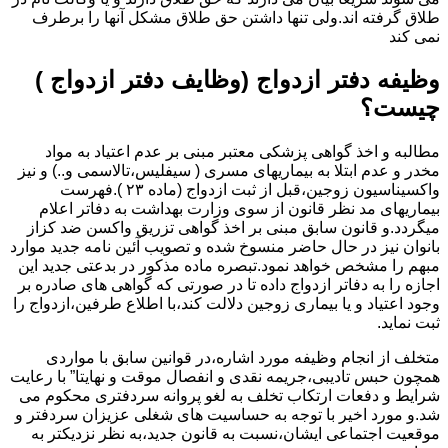
طلاق گرفته اند.ولی تنها داشتن حق طلاق مشکل آنها را برطرف
نمی کند
وظیفه دفتر ازدواج (وظایف دفتر ازدواج )
چیست؟
مطالبه و اخذ گواهی پزشکی معتبر مبنی بر عدم اعتیاد به مواد
مخدر و عدم ابتلا به بیماریهای مسری ( سیفلیس،تالاسمی و..) و نیز
واکسیناسیون زوجین،قبل از ثبت ازدواج (ماده ۲۳ ).فهرست
بیماریهای مد نظر قانون از سوی وزارت بهداشت به دفاتر اعلام
میگردد.و قانون سابق مبنی بر اخذ گواهی تزریق واکسن ضد کزاز
بانوان نیز در حال حاضر منسوخ شده و تصویب آئین نامه جدید موارد
مبهم را مشخص خواهد نمود.تبصره ماده مذکور در بدعتی جدید این
اجازه را به دفاتر ازدواج داده تا در صورتی که گواهی های صادره بر
وجود اعتیاد و یا بیماری زوجین دلالت کند،با اطلاع طرفین،ازدواج را
ثبت نماید.
متخلف از انجام وظیفه مورد اشاره،در قوانین سابق با مواردی
همچون حبس تادیبی،جریمه نقدی و انفصال موقت و نهایتا” با رعایت
شرایط و دفعات ارتکاب تخلف به لغو پروانه سردفتری محکوم می
شد.و مورد اخیر با توجه به حساسیت های شغلی عزیزان سردفتر و
موقعیت اجتماعی ایشان،نسبت به قانون جدید،به نظر نزدیکتر به