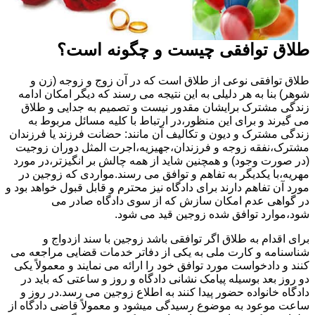
طلاق توافقی چیست و چگونه است؟
طلاق توافقی نوعی از طلاق است که در آن زوج و زوجه (زن و
شوهر) بنا به هر دلیلی به این نتیجه می رسند که دیگر امکان ادامه
زندگی مشترک برایشان مقدور نیست و تصمیم به جدایی و طلاق
می گیرند و برای این منظور،در ارتباط با کلیه مسائل مربوط به
زندگی مشترک و دیون و تکالیف آن مانند: حضانت فرزند یا فرزندان
مشترک،نفقه زوجه و فرزندان،جهیزیه،اجرت المثل دوران زوجیت
(در صورت وجود) و همچنین شاید از همه چالش بر انگیزتر،در مورد
مهریه،با یکدیگر به تفاهم و توافق می رسند.مواردی که زوجین در
مورد آن تفاهم دارند برای دادگاه نیز محترم و قابل قبول خواهد بود و
در گواهی عدم امکان سازش که از سوی دادگاه صادر می
شود،موارد توافق شده زوجین قید می شود.
برای اقدام به طلاق اگر توافقی باشد زوجین با سند ازدواج و
شناسنامه و کارت ملی به یکی از دفاتر خدمات قضایی مراجعه می
کنند و دادخواست مورد توافق خود را ارائه می نمایند و معمولاً یکی
دو روز بعد بوسیله پیامک نشانی دادگاه و روز و ساعتی که باید در
دادگاه خانواده حضور پیدا کنند به اطلاع زوجین می رسد.در روز و
ساعت موعود به موضوع رسیدگی میشود و معمولاً قاضی دادگاه از