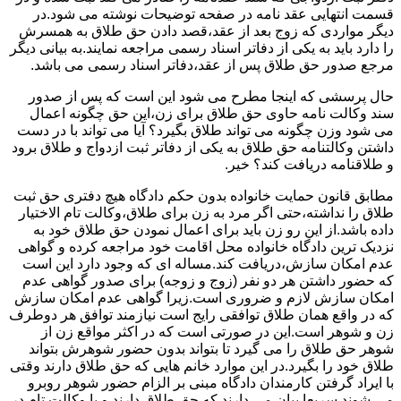
قسمت انتهایی عقد نامه در صفحه توضیحات نوشته می شود.در
دیگر مواردی که زوج بعد از عقد،قصد دادن حق طلاق به همسرش
را دارد باید به یکی از دفاتر اسناد رسمی مراجعه نمایند.به بیانی دیگر
مرجع صدور حق طلاق پس از عقد،دفاتر اسناد رسمی می باشد.
حال پرسشی که اینجا مطرح می شود این است که پس از صدور
سند وکالت نامه حاوی حق طلاق برای زن،این حق چگونه اعمال
می شود وزن چگونه می تواند طلاق بگیرد؟ آیا می تواند با در دست
داشتن وکالتنامه حق طلاق به یکی از دفاتر ثبت ازدواج و طلاق برود
و طلاقنامه دریافت کند؟ خیر.
مطابق قانون حمایت خانواده بدون حکم دادگاه هیچ دفتری حق ثبت
طلاق را نداشته،حتی اگر مرد به زن برای طلاق،وکالت تام الاختیار
داده باشد.از این رو زن باید برای اعمال نمودن حق طلاق خود به
نزدیک ترین دادگاه خانواده محل اقامت خود مراجعه کرده و گواهی
عدم امکان سازش،دریافت کند.مساله ای که وجود دارد این است
که حضور داشتن هر دو نفر (زوج و زوجه) برای صدور گواهی عدم
امکان سازش لازم و ضروری است.زیرا گواهی عدم امکان سازش
که در واقع همان طلاق توافقی رایج است نیازمند توافق هر دوطرف
زن و شوهر است.این در صورتی است که در اکثر مواقع زن از
شوهر حق طلاق را می گیرد تا بتواند بدون حضور شوهرش بتواند
طلاق خود را بگیرد.در این موارد خانم هایی که حق طلاق دارند وقتی
با ایراد گرفتن کارمندان دادگاه مبنی بر الزام حضور شوهر روبرو
می شوند سریعا بیان می دارند که حق طلاق دارند و یا وکالت تام در