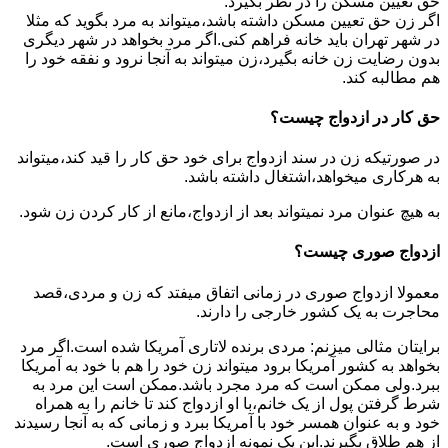
حق تعیین مسکن را در نظر بگیرد.
اگر زن حق تعیین مسکن داشته باشد،میتواند به مرد بگوید که مثلا
در شهر تهران باید خانه فراهم کنی.اگر مرد بخواهد در شهر دیگری
بدون رضایت زن خانه بگیرد،زن میتواند به آنجا نرود و نفقه خود را
هم مطالبه کند.
حق کار در ازدواج چیست؟
در صورتیکه زن در سند ازدواج برای خود حق کار را قید کند،میتواند
به هرکاری میخواهد،اشتغال داشته باشد.
به هیچ عنوان مرد نمیتواند بعد از ازدواج،مانع از کار کردن زن شود.
ازدواج صوری چیست؟
معمولا ازدواج صوری در زمانی اتفاق میفتد که زن و مردی،قصد
محاجرت به یک کشور خارجی را دارند.
برایتان مثالی میزنم: مردی برنده لاتاری آمریکا شده است.اگر مرد
بخواهد به کشور آمریکا برود میتواند زن خود را هم با خود به آمریکا
ببرد.ولی ممکن است که مرد مجرد باشد.ممکن است این مرد به
شرط گرفتن پول از یک خانم،با او ازدواج کند تا خانم را به همراه
خود و به عنوان همسر خود با آمریکا ببرد و زمانی که به آنجا رسیدند
از هم طلاق بگیرند.این یک نمونه ازدواج صوری است.