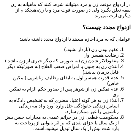
در ازدواج موقت زن و مرد میتوانند شرط کنند که ماهیانه به زن
نفقه تعلق بگیرد ولی در صورت فوت مرد و یا زن،هیچکدام از
دیگری ارث نمیبرند.
ازدواج مجدد چیست؟
عواملی که به مرد اجازه میدهد تا ازدواج مجدد داشته باشد:
عقیم بودن زن (باردار نشود.)
رضایت همسر اول
مفقودالاثر شدن زن (به صورتی که دیگر خبری از زن نباشد.)
ابتلای زن به جنون یا امراض صعب العلاج (به صورتیکه دیگر
قابل درمان نباشد.)
عدم قدرت همسر اول به ایفای وظایف زناشویی (تمکین
خاص)
عدم تمکین زن از شوهر پس از صدور حکم الزام به تمکین
وی
ابتلاء زن به هر گونه اعتیاد مضری که به تشخیص دادگاه به
اساس زندگی خانوادگی خلل وارد آورد و ادامه زندگی
زناشویی را غیر ممکن سازد.
محکومیت قطعی زن در جرائم عمدی به مجازات حبس بیش
از یک سال یا جزای نقدی که بر اثر ناتوانی از پرداخت به
بازداشت بیش از یک سال تبدیل می‎شود،است.