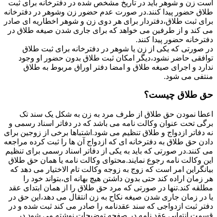
است زن و شوهر باید در تاریخ مشخص شده در دفترخانه برای ثبت
طلاق حضور پیدا کنند.در صورت عدم حضور زن وشوهر در دفترخانه
برای ثبت طلاق،دفتردار برای هر دوی زن و شوهر اخطاریه ای صادر
می کند و از طرفین می خواهد که برای جاری شدن صیغه طلاق در
دفترخانه حضور پیدا کنند.
در صورتی که یکی از زن یا شوهر در دفترخانه برای ثبت طلاق
توافقی حاضر نشود،دیگر امکان ثبت طلاق بدون حضور او وجود
ندارد و اجرای صیغه طلاق و امضا دفتر اوراق مربوط به طلاق
منتفی می شود.
حق طلاق چیست؟
اعطا نمودن حق طلاق از طرف مرد به زن به شکل یک سند تک
برگی تحت عنوان وکالت نامه می باشد که در دفاتر اسناد رسمی و
نه دفاتر ازدواج و طلاق تنظیم می شود.اشتباها برخی از زوجین برای
دادن حق طلاق به دفترخانه ای که ازدواج آن ها را ثبت کرده مراجعه
می کنند.در صورتی که باید به یکی از دفاتر اسناد رسمی برای تنظیم
این وکالت نامه رجوع نمایند.محتوای وکالت نامه یا همان حق طلاق
بیانگراین امر است که زوج به زوجه وکالت تام الاختیار می دهد که
هر زمان اراده کند حتی بدون داشتن هیچ بهانه ای،بتواند خود را
مطلقه کند.تنها در صورتی که مرد حق طلاق را از همان ابتدای عقد
یا در زمان جاری شدن صیغه نکاح به زن انتقال می دهد،این حق در
دفتر ثبت ازدواجی که سند عقدنامه را صادر می کند ثبت شده و در
قسمت انتهایی عقد نامه در صفحه توضیحات نوشته می شود.در