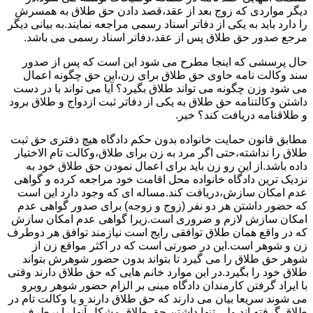
دیگر مواردی که زوج بعد از عقد،قصد دادن حق طلاق به همسرش
را دارد باید به یکی از دفاتر اسناد رسمی مراجعه نمایند.به بیانی دیگر
مرجع صدور حق طلاق پس از عقد،دفاتر اسناد رسمی می باشد.
حال پرسشی که اینجا مطرح می شود این است که پس از صدور
سند وکالت نامه حاوی حق طلاق برای زن،این حق چگونه اعمال
می شود وزن چگونه می تواند طلاق بگیرد؟ آیا می تواند با در دست
داشتن وکالتنامه حق طلاق به یکی از دفاتر ثبت ازدواج و طلاق برود
و طلاقنامه دریافت کند؟ خیر.
مطابق قانون حمایت خانواده بدون حکم دادگاه هیچ دفتری حق ثبت
طلاق را نداشته،حتی اگر مرد به زن برای طلاق،وکالت تام الاختیار
داده باشد.از این رو زن باید برای اعمال نمودن حق طلاق خود به
نزدیک ترین دادگاه خانواده محل اقامت خود مراجعه کرده و گواهی
عدم امکان سازش،دریافت کند.مساله ای که وجود دارد این است
که حضور داشتن هر دو نفر (زوج و زوجه) برای صدور گواهی عدم
امکان سازش لازم و ضروری است.زیرا گواهی عدم امکان سازش
که در واقع همان طلاق توافقی رایج است نیازمند توافق هر دوطرف
زن و شوهر است.این در صورتی است که در اکثر مواقع زن از
شوهر حق طلاق را می گیرد تا بتواند بدون حضور شوهرش بتواند
طلاق خود را بگیرد.در این موارد خانم هایی که حق طلاق دارند وقتی
با ایراد گرفتن کارمندان دادگاه مبنی بر الزام حضور شوهر روبرو
می شوند سریعا بیان می دارند که حق طلاق دارند و یا وکالت تام در
طلاق گرفته اند.ولی تنها داشتن حق طلاق مشکل آنها را برطرف