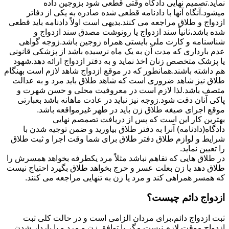
نماید.تصمیم نهایی دادگاه وقتی قطعی شود بزوجین داده
میشود.آنگاه آنها با دادنامه قطعی شده صادره به یکی از دفاتر
ازدواج و طلاق مراجعه می کنند.بدیهی است اولاً دادنامه باید قطعی
شده باشد،ثانیاً سند ازدواج یا رونوشت مصدق سند ازدواج و
شناسنامه و کارت ملی بایستی همراه زوجین باشد.زوجه گواهی
عدم بارداری که مدت آن به یک ماه نرسیده باشد از پزشکی قانونی
یا پزشک متخصص زنان اخذ نماید و به دفتر ازدواج ارائه دهد.شهود
هم داشته باشند.همانطور که در موقع ازدواج شاهد لازم است بهنگام
طلاق نیز شاهد ضروری است که شاهد طلاق باید مرد و به عدالت
متصف باشد.لذا لازم است در معروفیت محلی و حسن شهرت و
پاکی آنان دقت شود.زوجه نیز نباید در عادت ماهانه باشد بعبارتی
موقع اجرای صیغه طلاق زن باید در طهر غیرمواقعه باشد.
بهترین کار این است که پس از دریافت تصمصم نهایی
دادگاه(دادنامه) آنرا به دفتر طلاق بیاورید و ضمن توجیه شدن با
شرایط و لوازم طلاق دفتر طلاق برای شما وقت اجرا و ثبت طلاق
را تعیین نماید.
در طلاق هایی که تفاهم نباشد مثلاً مرد یکطرفه بخواهد همسرش را
طلاق دهد یا زن بعلت عسر و حرج بخواهد طلاق بگیرد احتیاج نیست
که همسر همراهی کند و مرد یا زن به تنهایی مراجعه می کنند.
ازدواج دائم چیست؟
ثبت ازدواج دائم،برای مردان الزامی است و در حالت کلی ثبت
ازدواج موقت لازم نیست مگر با توافق زن و مرد و یا باردار شدن