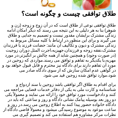
طلاق توافقی چیست و چگونه است؟
طلاق توافقی نوعی از طلاق است که در آن زوج و زوجه (زن و
شوهر) بنا به هر دلیلی به این نتیجه می رسند که دیگر امکان ادامه
زندگی مشترک برایشان مقدور نیست و تصمیم به جدایی و طلاق
می گیرند و برای این منظور،در ارتباط با کلیه مسائل مربوط به
زندگی مشترک و دیون و تکالیف آن مانند: حضانت فرزند یا فرزندان
مشترک،نفقه زوجه و فرزندان،جهیزیه،اجرت المثل دوران زوجیت
(در صورت وجود) و همچنین شاید از همه چالش بر انگیزتر،در مورد
مهریه،با یکدیگر به تفاهم و توافق می رسند.مواردی که زوجین در
مورد آن تفاهم دارند برای دادگاه نیز محترم و قابل قبول خواهد بود و
در گواهی عدم امکان سازش که از سوی دادگاه صادر می
شود،موارد توافق شده زوجین قید می شود.
برای اقدام به طلاق اگر توافقی باشد زوجین با سند ازدواج و
شناسنامه و کارت ملی به یکی از دفاتر خدمات قضایی مراجعه می
کنند و دادخواست مورد توافق خود را ارائه می نمایند و معمولاً یکی
دو روز بعد بوسیله پیامک نشانی دادگاه و روز و ساعتی که باید در
دادگاه خانواده حضور پیدا کنند به اطلاع زوجین می رسد.در روز و
ساعت موعود به موضوع رسیدگی میشود و معمولاً قاضی دادگاه از
نظرات مرکز مشاوره هم استفاده می کند و تصمیم گیری می