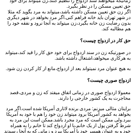
زمانیکه میخواهند سند ازدواج را تنظیم کنند،زن میتواند برای خود
حق تعیین مسکن را در نظر بگیرد.
اگر زن حق تعیین مسکن داشته باشد،میتواند به مرد بگوید که مثلا
در شهر تهران باید خانه فراهم کنی.اگر مرد بخواهد در شهر دیگری
بدون رضایت زن خانه بگیرد،زن میتواند به آنجا نرود و نفقه خود را
هم مطالبه کند.
حق کار در ازدواج چیست؟
در صورتیکه زن در سند ازدواج برای خود حق کار را قید کند،میتواند
به هرکاری میخواهد،اشتغال داشته باشد.
به هیچ عنوان مرد نمیتواند بعد از ازدواج،مانع از کار کردن زن شود.
ازدواج صوری چیست؟
معمولا ازدواج صوری در زمانی اتفاق میفتد که زن و مردی،قصد
محاجرت به یک کشور خارجی را دارند.
برایتان مثالی میزنم: مردی برنده لاتاری آمریکا شده است.اگر مرد
بخواهد به کشور آمریکا برود میتواند زن خود را هم با خود به آمریکا
ببرد.ولی ممکن است که مرد مجرد باشد.ممکن است این مرد به
شرط گرفتن پول از یک خانم،با او ازدواج کند تا خانم را به همراه
خود و به عنوان همسر خود با آمریکا ببرد و زمانی که به آنجا رسیدند