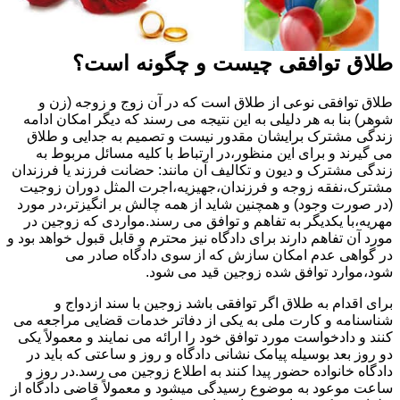
طلاق توافقی چیست و چگونه است؟
طلاق توافقی نوعی از طلاق است که در آن زوج و زوجه (زن و
شوهر) بنا به هر دلیلی به این نتیجه می رسند که دیگر امکان ادامه
زندگی مشترک برایشان مقدور نیست و تصمیم به جدایی و طلاق
می گیرند و برای این منظور،در ارتباط با کلیه مسائل مربوط به
زندگی مشترک و دیون و تکالیف آن مانند: حضانت فرزند یا فرزندان
مشترک،نفقه زوجه و فرزندان،جهیزیه،اجرت المثل دوران زوجیت
(در صورت وجود) و همچنین شاید از همه چالش بر انگیزتر،در مورد
مهریه،با یکدیگر به تفاهم و توافق می رسند.مواردی که زوجین در
مورد آن تفاهم دارند برای دادگاه نیز محترم و قابل قبول خواهد بود و
در گواهی عدم امکان سازش که از سوی دادگاه صادر می
شود،موارد توافق شده زوجین قید می شود.
برای اقدام به طلاق اگر توافقی باشد زوجین با سند ازدواج و
شناسنامه و کارت ملی به یکی از دفاتر خدمات قضایی مراجعه می
کنند و دادخواست مورد توافق خود را ارائه می نمایند و معمولاً یکی
دو روز بعد بوسیله پیامک نشانی دادگاه و روز و ساعتی که باید در
دادگاه خانواده حضور پیدا کنند به اطلاع زوجین می رسد.در روز و
ساعت موعود به موضوع رسیدگی میشود و معمولاً قاضی دادگاه از