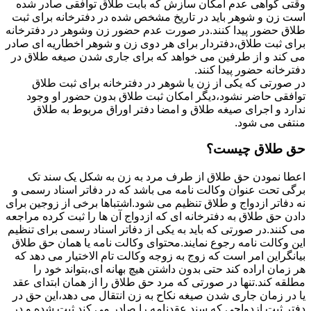
وقتی گواهی عدم امکان سازش که بابت طلاق توافقی صادر شده
است زن و شوهر باید در تاریخ مشخص شده در دفترخانه برای ثبت
طلاق حضور پیدا کنند.در صورت عدم حضور زن وشوهر در دفترخانه
برای ثبت طلاق،دفتردار برای هر دوی زن و شوهر اخطاریه ای صادر
می کند و از طرفین می خواهد که برای جاری شدن صیغه طلاق در
دفترخانه حضور پیدا کنند.
در صورتی که یکی از زن یا شوهر در دفترخانه برای ثبت طلاق
توافقی حاضر نشود،دیگر امکان ثبت طلاق بدون حضور او وجود
ندارد و اجرای صیغه طلاق و امضا دفتر اوراق مربوط به طلاق
منتفی می شود.
حق طلاق چیست؟
اعطا نمودن حق طلاق از طرف مرد به زن به شکل یک سند تک
برگی تحت عنوان وکالت نامه می باشد که در دفاتر اسناد رسمی و
نه دفاتر ازدواج و طلاق تنظیم می شود.اشتباها برخی از زوجین برای
دادن حق طلاق به دفترخانه ای که ازدواج آن ها را ثبت کرده مراجعه
می کنند.در صورتی که باید به یکی از دفاتر اسناد رسمی برای تنظیم
این وکالت نامه رجوع نمایند.محتوای وکالت نامه یا همان حق طلاق
بیانگراین امر است که زوج به زوجه وکالت تام الاختیار می دهد که
هر زمان اراده کند حتی بدون داشتن هیچ بهانه ای،بتواند خود را
مطلقه کند.تنها در صورتی که مرد حق طلاق را از همان ابتدای عقد
یا در زمان جاری شدن صیغه نکاح به زن انتقال می دهد،این حق در
دفتر ثبت ازدواجی که سند عقدنامه را صادر می کند ثبت شده و در