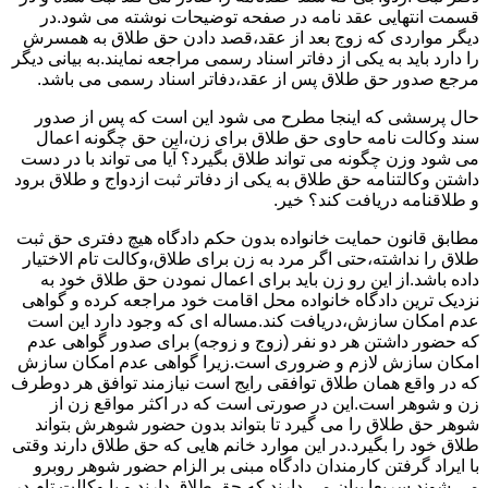
قسمت انتهایی عقد نامه در صفحه توضیحات نوشته می شود.در
دیگر مواردی که زوج بعد از عقد،قصد دادن حق طلاق به همسرش
را دارد باید به یکی از دفاتر اسناد رسمی مراجعه نمایند.به بیانی دیگر
مرجع صدور حق طلاق پس از عقد،دفاتر اسناد رسمی می باشد.
حال پرسشی که اینجا مطرح می شود این است که پس از صدور
سند وکالت نامه حاوی حق طلاق برای زن،این حق چگونه اعمال
می شود وزن چگونه می تواند طلاق بگیرد؟ آیا می تواند با در دست
داشتن وکالتنامه حق طلاق به یکی از دفاتر ثبت ازدواج و طلاق برود
و طلاقنامه دریافت کند؟ خیر.
مطابق قانون حمایت خانواده بدون حکم دادگاه هیچ دفتری حق ثبت
طلاق را نداشته،حتی اگر مرد به زن برای طلاق،وکالت تام الاختیار
داده باشد.از این رو زن باید برای اعمال نمودن حق طلاق خود به
نزدیک ترین دادگاه خانواده محل اقامت خود مراجعه کرده و گواهی
عدم امکان سازش،دریافت کند.مساله ای که وجود دارد این است
که حضور داشتن هر دو نفر (زوج و زوجه) برای صدور گواهی عدم
امکان سازش لازم و ضروری است.زیرا گواهی عدم امکان سازش
که در واقع همان طلاق توافقی رایج است نیازمند توافق هر دوطرف
زن و شوهر است.این در صورتی است که در اکثر مواقع زن از
شوهر حق طلاق را می گیرد تا بتواند بدون حضور شوهرش بتواند
طلاق خود را بگیرد.در این موارد خانم هایی که حق طلاق دارند وقتی
با ایراد گرفتن کارمندان دادگاه مبنی بر الزام حضور شوهر روبرو
می شوند سریعا بیان می دارند که حق طلاق دارند و یا وکالت تام در