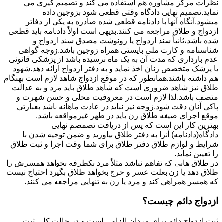
نظرات مرکز مشاوره هم استفاده می کند و تصمیم گیری می
نماید.تصمیم نهایی دادگاه وقتی قطعی شود بزوجین داده
میشود.آنگاه آنها با دادنامه قطعی شده صادره به یکی از دفاتر
ازدواج و طلاق مراجعه می کنند.بدیهی است اولاً دادنامه باید قطعی
شده باشد،ثانیاً سند ازدواج یا رونوشت مصدق سند ازدواج و
شناسنامه و کارت ملی بایستی همراه زوجین باشد.زوجه گواهی
عدم بارداری که مدت آن به یک ماه نرسیده باشد از پزشکی قانونی
یا پزشک متخصص زنان اخذ نماید و به دفتر ازدواج ارائه دهد.شهود
هم داشته باشند.همانطور که در موقع ازدواج شاهد لازم است بهنگام
طلاق نیز شاهد ضروری است که شاهد طلاق باید مرد و به عدالت
متصف باشد.لذا لازم است در معروفیت محلی و حسن شهرت و
پاکی آنان دقت شود.زوجه نیز نباید در عادت ماهانه باشد بعبارتی
موقع اجرای صیغه طلاق زن باید در طهر غیرمواقعه باشد.
بهترین کار این است که پس از دریافت تصمصم نهایی
دادگاه(دادنامه) آنرا به دفتر طلاق بیاورید و ضمن توجیه شدن با
شرایط و لوازم طلاق دفتر طلاق برای شما وقت اجرا و ثبت طلاق
را تعیین نماید.
در طلاق هایی که تفاهم نباشد مثلاً مرد یکطرفه بخواهد همسرش را
طلاق دهد یا زن بعلت عسر و حرج بخواهد طلاق بگیرد احتیاج نیست
که همسر همراهی کند و مرد یا زن به تنهایی مراجعه می کنند.
ازدواج دائم چیست؟
ثبت ازدواج دائم،برای مردان الزامی است و در حالت کلی ثبت