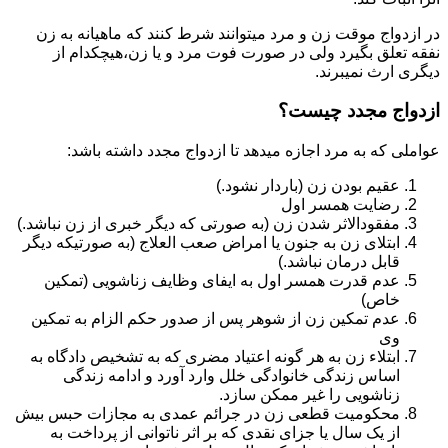
در ازدواج موقت زن و مرد میتوانند شرط کنند که ماهیانه به زن
نفقه تعلق بگیرد ولی در صورت فوت مرد و یا زن،هیچکدام از
دیگری ارث نمیبرند.
ازدواج مجدد چیست؟
عواملی که به مرد اجازه میدهد تا ازدواج مجدد داشته باشد:
عقیم بودن زن (باردار نشود.)
رضایت همسر اول
مفقودالاثر شدن زن (به صورتی که دیگر خبری از زن نباشد.)
ابتلای زن به جنون یا امراض صعب العلاج (به صورتیکه دیگر
قابل درمان نباشد.)
عدم قدرت همسر اول به ایفای وظایف زناشویی (تمکین
خاص)
عدم تمکین زن از شوهر پس از صدور حکم الزام به تمکین
وی
ابتلاء زن به هر گونه اعتیاد مضری که به تشخیص دادگاه به
اساس زندگی خانوادگی خلل وارد آورد و ادامه زندگی
زناشویی را غیر ممکن سازد.
محکومیت قطعی زن در جرائم عمدی به مجازات حبس بیش
از یک سال یا جزای نقدی که بر اثر ناتوانی از پرداخت به