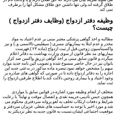
طلاق گرفته اند.ولی تنها داشتن حق طلاق مشکل آنها را برطرف
نمی کند
وظیفه دفتر ازدواج (وظایف دفتر ازدواج )
چیست؟
مطالبه و اخذ گواهی پزشکی معتبر مبنی بر عدم اعتیاد به مواد
مخدر و عدم ابتلا به بیماریهای مسری ( سیفلیس،تالاسمی و..) و نیز
واکسیناسیون زوجین،قبل از ثبت ازدواج (ماده ۲۳ ).فهرست
بیماریهای مد نظر قانون از سوی وزارت بهداشت به دفاتر اعلام
میگردد.و قانون سابق مبنی بر اخذ گواهی تزریق واکسن ضد کزاز
بانوان نیز در حال حاضر منسوخ شده و تصویب آئین نامه جدید موارد
مبهم را مشخص خواهد نمود.تبصره ماده مذکور در بدعتی جدید این
اجازه را به دفاتر ازدواج داده تا در صورتی که گواهی های صادره بر
وجود اعتیاد و یا بیماری زوجین دلالت کند،با اطلاع طرفین،ازدواج را
ثبت نماید.
متخلف از انجام وظیفه مورد اشاره،در قوانین سابق با مواردی
همچون حبس تادیبی،جریمه نقدی و انفصال موقت و نهایتا” با رعایت
شرایط و دفعات ارتکاب تخلف به لغو پروانه سردفتری محکوم می
شد.و مورد اخیر با توجه به حساسیت های شغلی عزیزان سردفتر و
موقعیت اجتماعی ایشان،نسبت به قانون جدید،به نظر نزدیکتر به