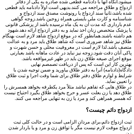
میشود.آنگاه آنها با دادنامه قطعی شده صادره به یکی از دفاتر
ازدواج و طلاق مراجعه می کنند.بدیهی است اولاً دادنامه باید قطعی
شده باشد،ثانیاً سند ازدواج یا رونوشت مصدق سند ازدواج و
شناسنامه و کارت ملی بایستی همراه زوجین باشد.زوجه گواهی
عدم بارداری که مدت آن به یک ماه نرسیده باشد از پزشکی قانونی
یا پزشک متخصص زنان اخذ نماید و به دفتر ازدواج ارائه دهد.شهود
هم داشته باشند.همانطور که در موقع ازدواج شاهد لازم است بهنگام
طلاق نیز شاهد ضروری است که شاهد طلاق باید مرد و به عدالت
متصف باشد.لذا لازم است در معروفیت محلی و حسن شهرت و
پاکی آنان دقت شود.زوجه نیز نباید در عادت ماهانه باشد بعبارتی
موقع اجرای صیغه طلاق زن باید در طهر غیرمواقعه باشد.
بهترین کار این است که پس از دریافت تصمصم نهایی
دادگاه(دادنامه) آنرا به دفتر طلاق بیاورید و ضمن توجیه شدن با
شرایط و لوازم طلاق دفتر طلاق برای شما وقت اجرا و ثبت طلاق
را تعیین نماید.
در طلاق هایی که تفاهم نباشد مثلاً مرد یکطرفه بخواهد همسرش را
طلاق دهد یا زن بعلت عسر و حرج بخواهد طلاق بگیرد احتیاج نیست
که همسر همراهی کند و مرد یا زن به تنهایی مراجعه می کنند.
ازدواج دائم چیست؟
ثبت ازدواج دائم،برای مردان الزامی است و در حالت کلی ثبت
ازدواج موقت لازم نیست مگر با توافق زن و مرد و یا باردار شدن
زن.