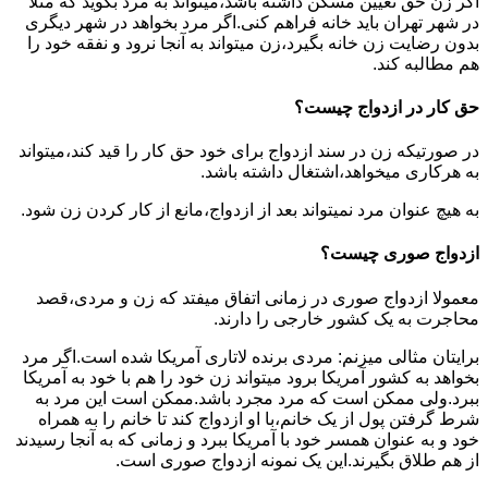
اگر زن حق تعیین مسکن داشته باشد،میتواند به مرد بگوید که مثلا
در شهر تهران باید خانه فراهم کنی.اگر مرد بخواهد در شهر دیگری
بدون رضایت زن خانه بگیرد،زن میتواند به آنجا نرود و نفقه خود را
هم مطالبه کند.
حق کار در ازدواج چیست؟
در صورتیکه زن در سند ازدواج برای خود حق کار را قید کند،میتواند
به هرکاری میخواهد،اشتغال داشته باشد.
به هیچ عنوان مرد نمیتواند بعد از ازدواج،مانع از کار کردن زن شود.
ازدواج صوری چیست؟
معمولا ازدواج صوری در زمانی اتفاق میفتد که زن و مردی،قصد
محاجرت به یک کشور خارجی را دارند.
برایتان مثالی میزنم: مردی برنده لاتاری آمریکا شده است.اگر مرد
بخواهد به کشور آمریکا برود میتواند زن خود را هم با خود به آمریکا
ببرد.ولی ممکن است که مرد مجرد باشد.ممکن است این مرد به
شرط گرفتن پول از یک خانم،با او ازدواج کند تا خانم را به همراه
خود و به عنوان همسر خود با آمریکا ببرد و زمانی که به آنجا رسیدند
از هم طلاق بگیرند.این یک نمونه ازدواج صوری است.