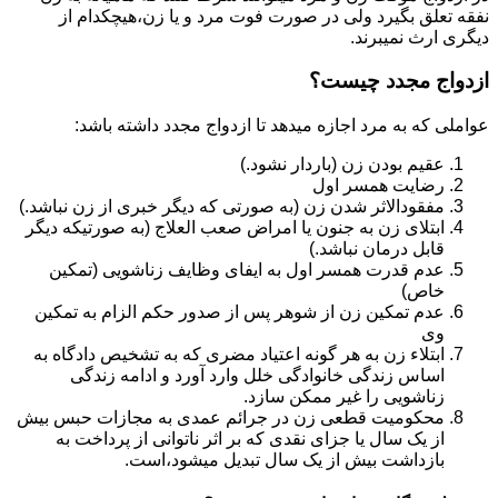
نفقه تعلق بگیرد ولی در صورت فوت مرد و یا زن،هیچکدام از
دیگری ارث نمیبرند.
ازدواج مجدد چیست؟
عواملی که به مرد اجازه میدهد تا ازدواج مجدد داشته باشد:
عقیم بودن زن (باردار نشود.)
رضایت همسر اول
مفقودالاثر شدن زن (به صورتی که دیگر خبری از زن نباشد.)
ابتلای زن به جنون یا امراض صعب العلاج (به صورتیکه دیگر
قابل درمان نباشد.)
عدم قدرت همسر اول به ایفای وظایف زناشویی (تمکین
خاص)
عدم تمکین زن از شوهر پس از صدور حکم الزام به تمکین
وی
ابتلاء زن به هر گونه اعتیاد مضری که به تشخیص دادگاه به
اساس زندگی خانوادگی خلل وارد آورد و ادامه زندگی
زناشویی را غیر ممکن سازد.
محکومیت قطعی زن در جرائم عمدی به مجازات حبس بیش
از یک سال یا جزای نقدی که بر اثر ناتوانی از پرداخت به
بازداشت بیش از یک سال تبدیل می‎شود،است.