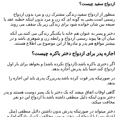
ازدواج سفید چیست؟
منظور از ازدواج سفید،زندگی مشترک زن و مرد بدون ازدواج
رسمی است.یعنی به گونه ای که زن و مرد بدون اینکه خطبه عقد یا
صیغه بین شان خوانده شود برای زندگی زیر یک سقف می روند.
دختر و پسر به عنوان هم خانه با یکدیگر زندگی می کنند،بی آنکه
میان آن ها پیوند رسمی ازدواج و رابطه زن و شوهری باشد و در
بیشتر مواقع هم پدر و مادرها از این موضوع بی اطلاع هستند.
اجازه پدر برای ازدواج دختر باکره چیست؟
اگر دختری باکره باشد،(ازدواج نکرده باشد) و بخواهد برای بار اول
ازدواج کند،حتما باید پدرش اجازه بدهد.
در صورتیکه پدر فوت کرده باشد،پدربزرگ پدری باید این اجازه را
بدهد.
گاهی اوقات اتفاق میفتد که یک دختر با یک پسر دوست هستند و پدر
دختر بدون اینکه دلیل منطقی داشته باشد،با ازدواج این دو نفر
مخافت میکند.
دختر میتواند در صورتیکه پدرش بدون داشتن دلایل منطقی (مثل
اعتیاد پسر) با ازدواج این دختر و پسر مخالفت کند،از دادگاه اجازه