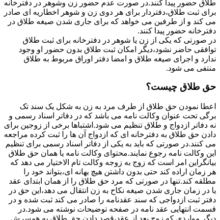
طلاق حضور پیدا کنند.در صورت عدم حضور زن وشوهر در دفترخانه
برای ثبت طلاق،دفتردار برای هر دوی زن و شوهر اخطاریه ای صادر
می کند و از طرفین می خواهد که برای جاری شدن صیغه طلاق در
دفترخانه حضور پیدا کنند.
در صورتی که یکی از زن یا شوهر در دفترخانه برای ثبت طلاق
توافقی حاضر نشود،دیگر امکان ثبت طلاق بدون حضور او وجود
ندارد و اجرای صیغه طلاق و امضا دفتر اوراق مربوط به طلاق
منتفی می شود.
حق طلاق چیست؟
اعطا نمودن حق طلاق از طرف مرد به زن به شکل یک سند تک
برگی تحت عنوان وکالت نامه می باشد که در دفاتر اسناد رسمی و
نه دفاتر ازدواج و طلاق تنظیم می شود.اشتباها برخی از زوجین برای
دادن حق طلاق به دفترخانه ای که ازدواج آن ها را ثبت کرده مراجعه
می کنند.در صورتی که باید به یکی از دفاتر اسناد رسمی برای تنظیم
این وکالت نامه رجوع نمایند.محتوای وکالت نامه یا همان حق طلاق
بیانگراین امر است که زوج به زوجه وکالت تام الاختیار می دهد که
هر زمان اراده کند حتی بدون داشتن هیچ بهانه ای،بتواند خود را
مطلقه کند.تنها در صورتی که مرد حق طلاق را از همان ابتدای عقد
یا در زمان جاری شدن صیغه نکاح به زن انتقال می دهد،این حق در
دفتر ثبت ازدواجی که سند عقدنامه را صادر می کند ثبت شده و در
قسمت انتهایی عقد نامه در صفحه توضیحات نوشته می شود.در
دیگر مواردی که زوج بعد از عقد،قصد دادن حق طلاق به همسرش