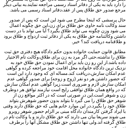
را دارد باید به یکی از دفاتر اسناد رسمی مراجعه نمایند.به بیانی دیگر
مرجع صدور حق طلاق پس از عقد،دفاتر اسناد رسمی می باشد.
حال پرسشی که اینجا مطرح می شود این است که پس از صدور
سند وکالت نامه حاوی حق طلاق برای زن،این حق چگونه اعمال
می شود وزن چگونه می تواند طلاق بگیرد؟ آیا می تواند با در دست
داشتن وکالتنامه حق طلاق به یکی از دفاتر ثبت ازدواج و طلاق برود
و طلاقنامه دریافت کند؟ خیر.
مطابق قانون حمایت خانواده بدون حکم دادگاه هیچ دفتری حق ثبت
طلاق را نداشته،حتی اگر مرد به زن برای طلاق،وکالت تام الاختیار
داده باشد.از این رو زن باید برای اعمال نمودن حق طلاق خود به
نزدیک ترین دادگاه خانواده محل اقامت خود مراجعه کرده و گواهی
عدم امکان سازش،دریافت کند.مساله ای که وجود دارد این است
که حضور داشتن هر دو نفر (زوج و زوجه) برای صدور گواهی عدم
امکان سازش لازم و ضروری است.زیرا گواهی عدم امکان سازش
که در واقع همان طلاق توافقی رایج است نیازمند توافق هر دوطرف
زن و شوهر است.این در صورتی است که در اکثر مواقع زن از
شوهر حق طلاق را می گیرد تا بتواند بدون حضور شوهرش بتواند
طلاق خود را بگیرد.در این موارد خانم هایی که حق طلاق دارند وقتی
با ایراد گرفتن کارمندان دادگاه مبنی بر الزام حضور شوهر روبرو
می شوند سریعا بیان می دارند که حق طلاق دارند و یا وکالت تام در
طلاق گرفته اند.ولی تنها داشتن حق طلاق مشکل آنها را برطرف
نمی کند