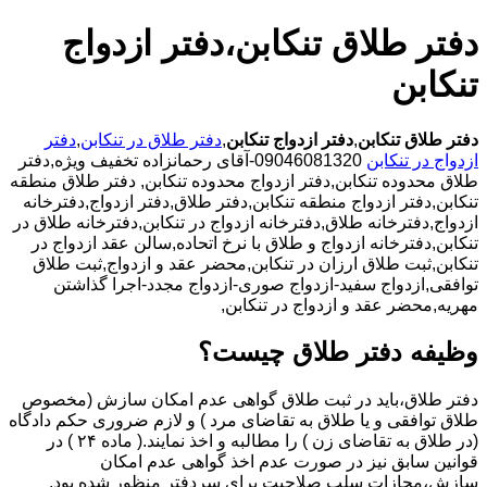
دفتر طلاق تنکابن،دفتر ازدواج
تنکابن
دفتر طلاق تنکابن
,
دفتر ازدواج تنکابن
,
دفتر طلاق در تنکابن
,
دفتر
ازدواج در تنکابن
09046081320-آقای رحمانزاده تخفیف ویژه,دفتر
طلاق محدوده تنکابن,دفتر ازدواج محدوده تنکابن,
دفتر طلاق منطقه
تنکابن,دفتر ازدواج منطقه تنکابن,دفتر طلاق,دفتر ازدواج,دفترخانه
ازدواج,دفترخانه طلاق,دفترخانه ازدواج در تنکابن,دفترخانه طلاق در
تنکابن,دفترخانه ازدواج و طلاق با نرخ اتحاده,سالن عقد ازدواج در
تنکابن,ثبت طلاق ارزان در تنکابن,محضر عقد و ازدواج,ثبت طلاق
توافقی,ازدواج سفید-ازدواج صوری-ازدواج مجدد-اجرا گذاشتن
مهریه,محضر عقد و ازدواج در تنکابن,
وظیفه دفتر طلاق چیست؟
دفتر طلاق،باید در ثبت طلاق گواهی عدم امکان سازش (مخصوص
طلاق توافقی و یا طلاق به تقاضای مرد ) و لازم ضروری حکم دادگاه
(در طلاق به تقاضای زن ) را مطالبه و اخذ نمایند.( ماده ۲۴ ) در
قوانین سابق نیز در صورت عدم اخذ گواهی عدم امکان
سازش،مجازات سلب صلاحیت برای سردفتر منظور شده بود.