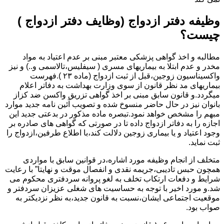
وظیفه دفتر ازدواج (وظایف دفتر ازدواج )
چیست؟
مطالبه و اخذ گواهی پزشکی معتبر مبنی بر عدم اعتیاد به مواد
مخدر و عدم ابتلا به بیماریهای مسری ( سیفلیس،تالاسمی و..) و نیز
واکسیناسیون زوجین،قبل از ثبت ازدواج (ماده ۲۳ ).فهرست
بیماریهای مد نظر قانون از سوی وزارت بهداشت به دفاتر اعلام
میگردد.و قانون سابق مبنی بر اخذ گواهی تزریق واکسن ضد کزاز
بانوان نیز در حال حاضر منسوخ شده و تصویب آئین نامه جدید موارد
مبهم را مشخص خواهد نمود.تبصره ماده مذکور در بدعتی جدید این
اجازه را به دفاتر ازدواج داده تا در صورتی که گواهی های صادره بر
وجود اعتیاد و یا بیماری زوجین دلالت کند،با اطلاع طرفین،ازدواج را
ثبت نماید.
متخلف از انجام وظیفه مورد اشاره،در قوانین سابق با مواردی
همچون حبس تادیبی،جریمه نقدی و انفصال موقت و نهایتا” با رعایت
شرایط و دفعات ارتکاب تخلف به لغو پروانه سردفتری محکوم می
شد.و مورد اخیر با توجه به حساسیت های شغلی عزیزان سردفتر و
موقعیت اجتماعی ایشان،نسبت به قانون جدید،به نظر نزدیکتر به
صواب بود.