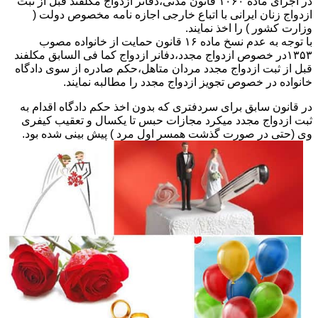
در اجرای ماده ۱۰۶۰ قانون مدنی،دفاتر ازدواج مکلفند قبل از ثبت
ازدواج زنان ایرانی با اتباع خارجی اجازه نامه مخصوص دولت (
وزارت کشور ) را اخذ نمایند.
با توجه به عدم نسخ ماده ۱۶ قانون حمایت از خانواده مصوب
۱۳۵۳در خصوص ازدواج مجدد،دفانر ازدواج کما فی السابق مکلفند
قبل از ثبت ازدواج مجدد مردان متاهل،حکم صادره از سوی دادگاه
خانواده در خصوص تجویز ازدواج مجدد را مطالبه نمایند.
در قانون سابق برای سردفتری که بدون اخذ حکم دادگاه اقدام به
ثبت ازدواج مجدد میکرد مجازات حبس تا یکسال و تعقیب کیفری
وی (حتی در صورت گذشت همسر اول مرد ) پیش بینی شده بود.