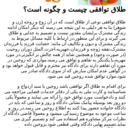
طلاق توافقی چیست و چگونه است؟
طلاق توافقی نوعی از طلاق است که در آن زوج و زوجه (زن و
شوهر) بنا به هر دلیلی به این نتیجه می رسند که دیگر امکان ادامه
زندگی مشترک برایشان مقدور نیست و تصمیم به جدایی و طلاق
می گیرند و برای این منظور،در ارتباط با کلیه مسائل مربوط به
زندگی مشترک و دیون و تکالیف آن مانند: حضانت فرزند یا فرزندان
مشترک،نفقه زوجه و فرزندان،جهیزیه،اجرت المثل دوران زوجیت
(در صورت وجود) و همچنین شاید از همه چالش بر انگیزتر،در مورد
مهریه،با یکدیگر به تفاهم و توافق می رسند.مواردی که زوجین در
مورد آن تفاهم دارند برای دادگاه نیز محترم و قابل قبول خواهد بود و
در گواهی عدم امکان سازش که از سوی دادگاه صادر می
شود،موارد توافق شده زوجین قید می شود.
برای اقدام به طلاق اگر توافقی باشد زوجین با سند ازدواج و
شناسنامه و کارت ملی به یکی از دفاتر خدمات قضایی مراجعه می
کنند و دادخواست مورد توافق خود را ارائه می نمایند و معمولاً یکی
دو روز بعد بوسیله پیامک نشانی دادگاه و روز و ساعتی که باید در
دادگاه خانواده حضور پیدا کنند به اطلاع زوجین می رسد.در روز و
ساعت موعود به موضوع رسیدگی میشود و معمولاً قاضی دادگاه از
نظرات مرکز مشاوره هم استفاده می کند و تصمیم گیری می
نماید.تصمیم نهایی دادگاه وقتی قطعی شود بزوجین داده