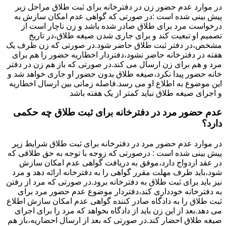
در موارد عدم حضور زن در دفترخانه برای ثبت طلاق مراحل زیر
پیش بینی شده است :در صورتی که گواهی عدم امکان سازش به
درخواست مرد برای طلاق صادر شده باشد و زن ناچار است از
تصمیم او تبعیت کند و برای جاری شدن صیغه طلاق،در تاریخ
مشخص،در دفتر ثبت طلاق حاضر شود.در صورتی که زن ظرف یک
هفته در دفترخانه حاضر نشود،دفتردار اخطاریه حضور را هم برای
مرد و هم برای زن ارسال می کند.در صورتی که باز هم زن در دفتر
خانه حضور پیدا نکرد،صیغه طلاق بدون حضور او جاری خواهد شد و
این موضوع به اطلاع او می رسد.فاصله زمانی بین ارسال اخطاریه
و اجرای صیغه طلاق نباید کمتر از یک هفته باشد
عدم حضور مرد در دفترخانه برای ثبت طلاق چه حکمی
دارد؟
در موارد عدم حضور مرد در دفترخانه برای ثبت طلاق شرایط زیر
پیش بینی شده است : درصورتی که زوجه با توجه به حق طلاقی که
در عقد ازدواج دارد،موفق به دریافت گواهی عدم امکان سازش
شود،باید ظرف مهلت مقرر گواهی را به دفترخانه ارائه دهد و مرد
نیز باید برای ثبت طلاق به دفترخانه برود.در صورتی که مرد از رفتن
به دفترخانه خودداری کند،دفتردار موضوع عدم حضور مرد برای
ثبت طلاق را به دادگاه صادر کننده گواهی عدم امکان سازش اطلاع
می دهد.بعد از این زن باید از دادگاه بخواهد که مرد را برای اجرای
صیغه طلاق احضار کند.در صورتی که بعد از ارسال احضاریه،باز هم