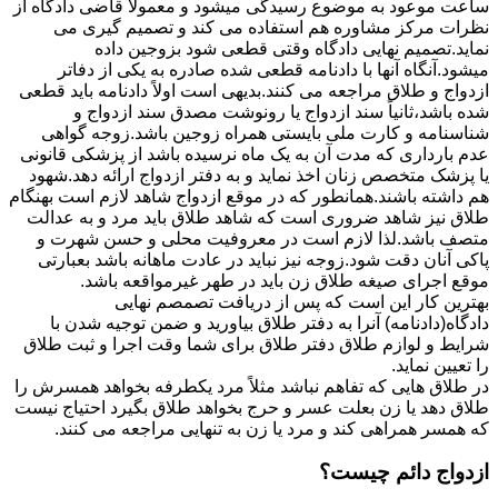
ساعت موعود به موضوع رسیدگی میشود و معمولاً قاضی دادگاه از
نظرات مرکز مشاوره هم استفاده می کند و تصمیم گیری می
نماید.تصمیم نهایی دادگاه وقتی قطعی شود بزوجین داده
میشود.آنگاه آنها با دادنامه قطعی شده صادره به یکی از دفاتر
ازدواج و طلاق مراجعه می کنند.بدیهی است اولاً دادنامه باید قطعی
شده باشد،ثانیاً سند ازدواج یا رونوشت مصدق سند ازدواج و
شناسنامه و کارت ملی بایستی همراه زوجین باشد.زوجه گواهی
عدم بارداری که مدت آن به یک ماه نرسیده باشد از پزشکی قانونی
یا پزشک متخصص زنان اخذ نماید و به دفتر ازدواج ارائه دهد.شهود
هم داشته باشند.همانطور که در موقع ازدواج شاهد لازم است بهنگام
طلاق نیز شاهد ضروری است که شاهد طلاق باید مرد و به عدالت
متصف باشد.لذا لازم است در معروفیت محلی و حسن شهرت و
پاکی آنان دقت شود.زوجه نیز نباید در عادت ماهانه باشد بعبارتی
موقع اجرای صیغه طلاق زن باید در طهر غیرمواقعه باشد.
بهترین کار این است که پس از دریافت تصمصم نهایی
دادگاه(دادنامه) آنرا به دفتر طلاق بیاورید و ضمن توجیه شدن با
شرایط و لوازم طلاق دفتر طلاق برای شما وقت اجرا و ثبت طلاق
را تعیین نماید.
در طلاق هایی که تفاهم نباشد مثلاً مرد یکطرفه بخواهد همسرش را
طلاق دهد یا زن بعلت عسر و حرج بخواهد طلاق بگیرد احتیاج نیست
که همسر همراهی کند و مرد یا زن به تنهایی مراجعه می کنند.
ازدواج دائم چیست؟