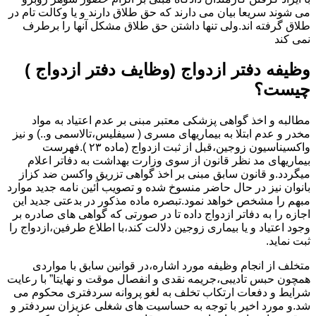
می شوند سریعا بیان می دارند که حق طلاق دارند و یا وکالت تام در
طلاق گرفته اند.ولی تنها داشتن حق طلاق مشکل آنها را برطرف
نمی کند
وظیفه دفتر ازدواج (وظایف دفتر ازدواج )
چیست؟
مطالبه و اخذ گواهی پزشکی معتبر مبنی بر عدم اعتیاد به مواد
مخدر و عدم ابتلا به بیماریهای مسری ( سیفلیس،تالاسمی و..) و نیز
واکسیناسیون زوجین،قبل از ثبت ازدواج (ماده ۲۳ ).فهرست
بیماریهای مد نظر قانون از سوی وزارت بهداشت به دفاتر اعلام
میگردد.و قانون سابق مبنی بر اخذ گواهی تزریق واکسن ضد کزاز
بانوان نیز در حال حاضر منسوخ شده و تصویب آئین نامه جدید موارد
مبهم را مشخص خواهد نمود.تبصره ماده مذکور در بدعتی جدید این
اجازه را به دفاتر ازدواج داده تا در صورتی که گواهی های صادره بر
وجود اعتیاد و یا بیماری زوجین دلالت کند،با اطلاع طرفین،ازدواج را
ثبت نماید.
متخلف از انجام وظیفه مورد اشاره،در قوانین سابق با مواردی
همچون حبس تادیبی،جریمه نقدی و انفصال موقت و نهایتا” با رعایت
شرایط و دفعات ارتکاب تخلف به لغو پروانه سردفتری محکوم می
شد.و مورد اخیر با توجه به حساسیت های شغلی عزیزان سردفتر و