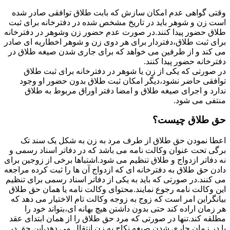
وقتی گواهی عدم امکان سازش که بابت طلاق توافقی صادر شده
است زن و شوهر باید در تاریخ مشخص شده در دفترخانه برای ثبت
طلاق حضور پیدا کنند.در صورت عدم حضور زن وشوهر در دفترخانه
برای ثبت طلاق،دفتردار برای هر دوی زن و شوهر اخطاریه ای صادر
می کند و از طرفین می خواهد که برای جاری شدن صیغه طلاق در
دفترخانه حضور پیدا کنند.
در صورتی که یکی از زن یا شوهر در دفترخانه برای ثبت طلاق
توافقی حاضر نشود،دیگر امکان ثبت طلاق بدون حضور او وجود
ندارد و اجرای صیغه طلاق و امضا دفتر اوراق مربوط به طلاق
منتفی می شود.
حق طلاق چیست؟
اعطا نمودن حق طلاق از طرف مرد به زن به شکل یک سند تک
برگی تحت عنوان وکالت نامه می باشد که در دفاتر اسناد رسمی و
نه دفاتر ازدواج و طلاق تنظیم می شود.اشتباها برخی از زوجین برای
دادن حق طلاق به دفترخانه ای که ازدواج آن ها را ثبت کرده مراجعه
می کنند.در صورتی که باید به یکی از دفاتر اسناد رسمی برای تنظیم
این وکالت نامه رجوع نمایند.محتوای وکالت نامه یا همان حق طلاق
بیانگراین امر است که زوج به زوجه وکالت تام الاختیار می دهد که
هر زمان اراده کند حتی بدون داشتن هیچ بهانه ای،بتواند خود را
مطلقه کند.تنها در صورتی که مرد حق طلاق را از همان ابتدای عقد
یا در زمان جاری شدن صیغه نکاح به زن انتقال می دهد،این حق در