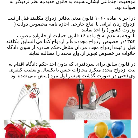
موقعیت اجتماعی ایشان،نسبت به قانون جدید،به نظر نزدیکتر به
صواب بود.
در اجرای ماده ۱۰۶۰ قانون مدنی،دفاتر ازدواج مکلفند قبل از ثبت
ازدواج زنان ایرانی با اتباع خارجی اجازه نامه مخصوص دولت (
وزارت کشور ) را اخذ نمایند.
با توجه به عدم نسخ ماده ۱۶ قانون حمایت از خانواده مصوب
۱۳۵۳در خصوص ازدواج مجدد،دفانر ازدواج کما فی السابق مکلفند
قبل از ثبت ازدواج مجدد مردان متاهل،حکم صادره از سوی دادگاه
خانواده در خصوص تجویز ازدواج مجدد را مطالبه نمایند.
در قانون سابق برای سردفتری که بدون اخذ حکم دادگاه اقدام به
ثبت ازدواج مجدد میکرد مجازات حبس تا یکسال و تعقیب کیفری
وی (حتی در صورت گذشت همسر اول مرد ) پیش بینی شده بود.