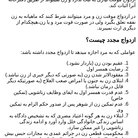
آنرا اثبات کند.
در ازدواج موقت زن و مرد میتوانند شرط کنند که ماهیانه به زن
نفقه تعلق بگیرد ولی در صورت فوت مرد و یا زن،هیچکدام از
دیگری ارث نمیبرند.
ازدواج مجدد چیست؟
عواملی که به مرد اجازه میدهد تا ازدواج مجدد داشته باشد:
عقیم بودن زن (باردار نشود.)
رضایت همسر اول
مفقودالاثر شدن زن (به صورتی که دیگر خبری از زن نباشد.)
ابتلای زن به جنون یا امراض صعب العلاج (به صورتیکه دیگر
قابل درمان نباشد.)
عدم قدرت همسر اول به ایفای وظایف زناشویی (تمکین
خاص)
عدم تمکین زن از شوهر پس از صدور حکم الزام به تمکین
وی
ابتلاء زن به هر گونه اعتیاد مضری که به تشخیص دادگاه به
اساس زندگی خانوادگی خلل وارد آورد و ادامه زندگی
زناشویی را غیر ممکن سازد.
محکومیت قطعی زن در جرائم عمدی به مجازات حبس بیش