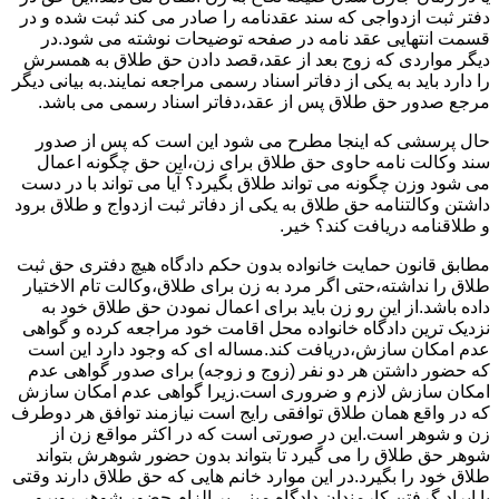
دفتر ثبت ازدواجی که سند عقدنامه را صادر می کند ثبت شده و در
قسمت انتهایی عقد نامه در صفحه توضیحات نوشته می شود.در
دیگر مواردی که زوج بعد از عقد،قصد دادن حق طلاق به همسرش
را دارد باید به یکی از دفاتر اسناد رسمی مراجعه نمایند.به بیانی دیگر
مرجع صدور حق طلاق پس از عقد،دفاتر اسناد رسمی می باشد.
حال پرسشی که اینجا مطرح می شود این است که پس از صدور
سند وکالت نامه حاوی حق طلاق برای زن،این حق چگونه اعمال
می شود وزن چگونه می تواند طلاق بگیرد؟ آیا می تواند با در دست
داشتن وکالتنامه حق طلاق به یکی از دفاتر ثبت ازدواج و طلاق برود
و طلاقنامه دریافت کند؟ خیر.
مطابق قانون حمایت خانواده بدون حکم دادگاه هیچ دفتری حق ثبت
طلاق را نداشته،حتی اگر مرد به زن برای طلاق،وکالت تام الاختیار
داده باشد.از این رو زن باید برای اعمال نمودن حق طلاق خود به
نزدیک ترین دادگاه خانواده محل اقامت خود مراجعه کرده و گواهی
عدم امکان سازش،دریافت کند.مساله ای که وجود دارد این است
که حضور داشتن هر دو نفر (زوج و زوجه) برای صدور گواهی عدم
امکان سازش لازم و ضروری است.زیرا گواهی عدم امکان سازش
که در واقع همان طلاق توافقی رایج است نیازمند توافق هر دوطرف
زن و شوهر است.این در صورتی است که در اکثر مواقع زن از
شوهر حق طلاق را می گیرد تا بتواند بدون حضور شوهرش بتواند
طلاق خود را بگیرد.در این موارد خانم هایی که حق طلاق دارند وقتی
با ایراد گرفتن کارمندان دادگاه مبنی بر الزام حضور شوهر روبرو