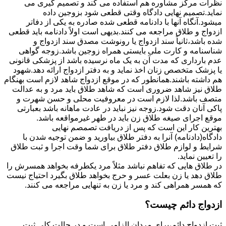
نظرات مرکز مشاوره هم استفاده می کند و تصمیم گیری می
نماید.تصمیم نهایی دادگاه وقتی قطعی شود بزوجین داده
میشود.آنگاه آنها با دادنامه قطعی شده صادره به یکی از دفاتر
ازدواج و طلاق مراجعه می کنند.بدیهی است اولاً دادنامه باید قطعی
شده باشد،ثانیاً سند ازدواج یا رونوشت مصدق سند ازدواج و
شناسنامه و کارت ملی بایستی همراه زوجین باشد.زوجه گواهی
عدم بارداری که مدت آن به یک ماه نرسیده باشد از پزشکی قانونی
یا پزشک متخصص زنان اخذ نماید و به دفتر ازدواج ارائه دهد.شهود
هم داشته باشند.همانطور که در موقع ازدواج شاهد لازم است بهنگام
طلاق نیز شاهد ضروری است که شاهد طلاق باید مرد و به عدالت
متصف باشد.لذا لازم است در معروفیت محلی و حسن شهرت و
پاکی آنان دقت شود.زوجه نیز نباید در عادت ماهانه باشد بعبارتی
موقع اجرای صیغه طلاق زن باید در طهر غیرمواقعه باشد.
بهترین کار این است که پس از دریافت تصمصم نهایی
دادگاه(دادنامه) آنرا به دفتر طلاق بیاورید و ضمن توجیه شدن با
شرایط و لوازم طلاق دفتر طلاق برای شما وقت اجرا و ثبت طلاق
را تعیین نماید.
در طلاق هایی که تفاهم نباشد مثلاً مرد یکطرفه بخواهد همسرش را
طلاق دهد یا زن بعلت عسر و حرج بخواهد طلاق بگیرد احتیاج نیست
که همسر همراهی کند و مرد یا زن به تنهایی مراجعه می کنند.
ازدواج دائم چیست؟
ثبت ازدواج دائم،برای مردان الزامی است و در حالت کلی ثبت