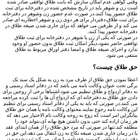
وقتی گواهی عدم امکان سازش که بابت طلاق توافقی صادر شده
است زن و شوهر باید در تاریخ مشخص شده در دفترخانه برای ثبت
طلاق حضور پیدا کنند.در صورت عدم حضور زن وشوهر در دفترخانه
برای ثبت طلاق،دفتردار برای هر دوی زن و شوهر اخطاریه ای صادر
می کند و از طرفین می خواهد که برای جاری شدن صیغه طلاق در
دفترخانه حضور پیدا کنند.
در صورتی که یکی از زن یا شوهر در دفترخانه برای ثبت طلاق
توافقی حاضر نشود،دیگر امکان ثبت طلاق بدون حضور او وجود
ندارد و اجرای صیغه طلاق و امضا دفتر اوراق مربوط به طلاق
منتفی می شود.
حق طلاق چیست؟
اعطا نمودن حق طلاق از طرف مرد به زن به شکل یک سند تک
برگی تحت عنوان وکالت نامه می باشد که در دفاتر اسناد رسمی و
نه دفاتر ازدواج و طلاق تنظیم می شود.اشتباها برخی از زوجین برای
دادن حق طلاق به دفترخانه ای که ازدواج آن ها را ثبت کرده مراجعه
می کنند.در صورتی که باید به یکی از دفاتر اسناد رسمی برای تنظیم
این وکالت نامه رجوع نمایند.محتوای وکالت نامه یا همان حق طلاق
بیانگراین امر است که زوج به زوجه وکالت تام الاختیار می دهد که
هر زمان اراده کند حتی بدون داشتن هیچ بهانه ای،بتواند خود را
مطلقه کند.تنها در صورتی که مرد حق طلاق را از همان ابتدای عقد
یا در زمان جاری شدن صیغه نکاح به زن انتقال می دهد،این حق در
دفتر ثبت ازدواجی که سند عقدنامه را صادر می کند ثبت شده و در