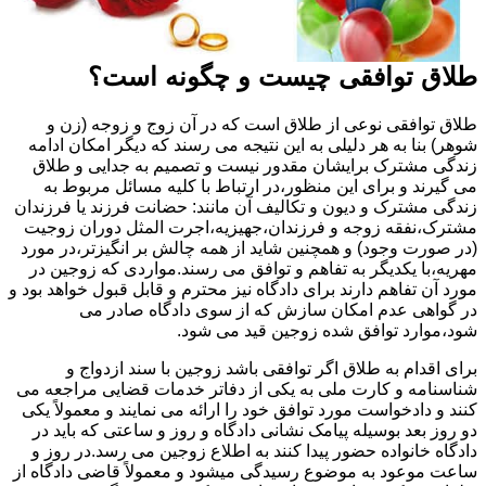
طلاق توافقی چیست و چگونه است؟
طلاق توافقی نوعی از طلاق است که در آن زوج و زوجه (زن و
شوهر) بنا به هر دلیلی به این نتیجه می رسند که دیگر امکان ادامه
زندگی مشترک برایشان مقدور نیست و تصمیم به جدایی و طلاق
می گیرند و برای این منظور،در ارتباط با کلیه مسائل مربوط به
زندگی مشترک و دیون و تکالیف آن مانند: حضانت فرزند یا فرزندان
مشترک،نفقه زوجه و فرزندان،جهیزیه،اجرت المثل دوران زوجیت
(در صورت وجود) و همچنین شاید از همه چالش بر انگیزتر،در مورد
مهریه،با یکدیگر به تفاهم و توافق می رسند.مواردی که زوجین در
مورد آن تفاهم دارند برای دادگاه نیز محترم و قابل قبول خواهد بود و
در گواهی عدم امکان سازش که از سوی دادگاه صادر می
شود،موارد توافق شده زوجین قید می شود.
برای اقدام به طلاق اگر توافقی باشد زوجین با سند ازدواج و
شناسنامه و کارت ملی به یکی از دفاتر خدمات قضایی مراجعه می
کنند و دادخواست مورد توافق خود را ارائه می نمایند و معمولاً یکی
دو روز بعد بوسیله پیامک نشانی دادگاه و روز و ساعتی که باید در
دادگاه خانواده حضور پیدا کنند به اطلاع زوجین می رسد.در روز و
ساعت موعود به موضوع رسیدگی میشود و معمولاً قاضی دادگاه از