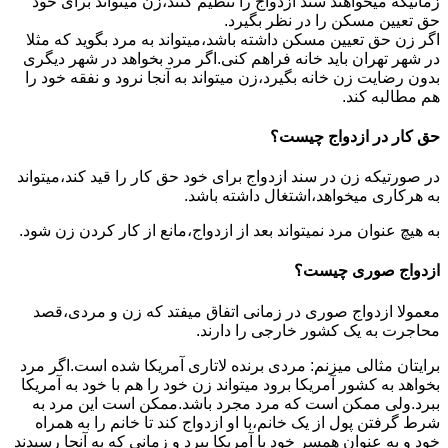
زمانیکه میخواهند سند ازدواج را تنظیم کنند،زن میتواند برای خود
حق تعیین مسکن را در نظر بگیرد.
اگر زن حق تعیین مسکن داشته باشد،میتواند به مرد بگوید که مثلا
در شهر تهران باید خانه فراهم کنی.اگر مرد بخواهد در شهر دیگری
بدون رضایت زن خانه بگیرد،زن میتواند به آنجا نرود و نفقه خود را
هم مطالبه کند.
حق کار در ازدواج چیست؟
در صورتیکه زن در سند ازدواج برای خود حق کار را قید کند،میتواند
به هرکاری میخواهد،اشتغال داشته باشد.
به هیچ عنوان مرد نمیتواند بعد از ازدواج،مانع از کار کردن زن شود.
ازدواج صوری چیست؟
معمولا ازدواج صوری در زمانی اتفاق میفتد که زن و مردی،قصد
محاجرت به یک کشور خارجی را دارند.
برایتان مثالی میزنم: مردی برنده لاتاری آمریکا شده است.اگر مرد
بخواهد به کشور آمریکا برود میتواند زن خود را هم با خود به آمریکا
ببرد.ولی ممکن است که مرد مجرد باشد.ممکن است این مرد به
شرط گرفتن پول از یک خانم،با او ازدواج کند تا خانم را به همراه
خود و به عنوان همسر خود با آمریکا ببرد و زمانی که به آنجا رسیدند