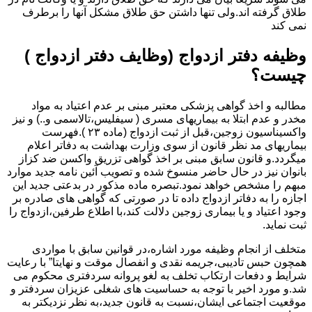
طلاق گرفته اند.ولی تنها داشتن حق طلاق مشکل آنها را برطرف
نمی کند
وظیفه دفتر ازدواج (وظایف دفتر ازدواج )
چیست؟
مطالبه و اخذ گواهی پزشکی معتبر مبنی بر عدم اعتیاد به مواد
مخدر و عدم ابتلا به بیماریهای مسری ( سیفلیس،تالاسمی و..) و نیز
واکسیناسیون زوجین،قبل از ثبت ازدواج (ماده ۲۳ ).فهرست
بیماریهای مد نظر قانون از سوی وزارت بهداشت به دفاتر اعلام
میگردد.و قانون سابق مبنی بر اخذ گواهی تزریق واکسن ضد کزاز
بانوان نیز در حال حاضر منسوخ شده و تصویب آئین نامه جدید موارد
مبهم را مشخص خواهد نمود.تبصره ماده مذکور در بدعتی جدید این
اجازه را به دفاتر ازدواج داده تا در صورتی که گواهی های صادره بر
وجود اعتیاد و یا بیماری زوجین دلالت کند،با اطلاع طرفین،ازدواج را
ثبت نماید.
متخلف از انجام وظیفه مورد اشاره،در قوانین سابق با مواردی
همچون حبس تادیبی،جریمه نقدی و انفصال موقت و نهایتا” با رعایت
شرایط و دفعات ارتکاب تخلف به لغو پروانه سردفتری محکوم می
شد.و مورد اخیر با توجه به حساسیت های شغلی عزیزان سردفتر و
موقعیت اجتماعی ایشان،نسبت به قانون جدید،به نظر نزدیکتر به