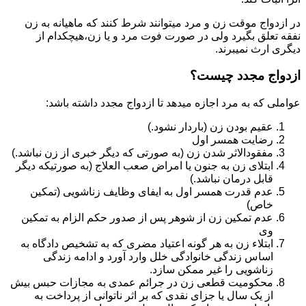
در ازدواج موقت زن و مرد میتوانند شرط کنند که ماهیانه به زن
نفقه تعلق بگیرد ولی در صورت فوت مرد و یا زن،هیچکدام از
دیگری ارث نمیبرند.
ازدواج مجدد چیست؟
عواملی که به مرد اجازه میدهد تا ازدواج مجدد داشته باشد:
عقیم بودن زن (باردار نشود.)
رضایت همسر اول
مفقودالاثر شدن زن (به صورتی که دیگر خبری از زن نباشد.)
ابتلای زن به جنون یا امراض صعب العلاج (به صورتیکه دیگر
قابل درمان نباشد.)
عدم قدرت همسر اول به ایفای وظایف زناشویی (تمکین
خاص)
عدم تمکین زن از شوهر پس از صدور حکم الزام به تمکین
وی
ابتلاء زن به هر گونه اعتیاد مضری که به تشخیص دادگاه به
اساس زندگی خانوادگی خلل وارد آورد و ادامه زندگی
زناشویی را غیر ممکن سازد.
محکومیت قطعی زن در جرائم عمدی به مجازات حبس بیش
از یک سال یا جزای نقدی که بر اثر ناتوانی از پرداخت به