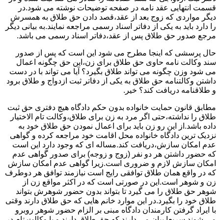
قسمت انتهایی عقد نامه در صفحه توضیحات نوشته می شود.در
دیگر مواردی که زوج بعد از عقد،قصد دادن حق طلاق به همسرش
را دارد باید به یکی از دفاتر اسناد رسمی مراجعه نمایند.به بیانی دیگر
مرجع صدور حق طلاق پس از عقد،دفاتر اسناد رسمی می باشد.
حال پرسشی که اینجا مطرح می شود این است که پس از صدور
سند وکالت نامه حاوی حق طلاق برای زن،این حق چگونه اعمال
می شود وزن چگونه می تواند طلاق بگیرد؟ آیا می تواند با در دست
داشتن وکالتنامه حق طلاق به یکی از دفاتر ثبت ازدواج و طلاق برود
و طلاقنامه دریافت کند؟ خیر.
مطابق قانون حمایت خانواده بدون حکم دادگاه هیچ دفتری حق ثبت
طلاق را نداشته،حتی اگر مرد به زن برای طلاق،وکالت تام الاختیار
داده باشد.از این رو زن باید برای اعمال نمودن حق طلاق خود به
نزدیک ترین دادگاه خانواده محل اقامت خود مراجعه کرده و گواهی
عدم امکان سازش،دریافت کند.مساله ای که وجود دارد این است
که حضور داشتن هر دو نفر (زوج و زوجه) برای صدور گواهی عدم
امکان سازش لازم و ضروری است.زیرا گواهی عدم امکان سازش
که در واقع همان طلاق توافقی رایج است نیازمند توافق هر دوطرف
زن و شوهر است.این در صورتی است که در اکثر مواقع زن از
شوهر حق طلاق را می گیرد تا بتواند بدون حضور شوهرش بتواند
طلاق خود را بگیرد.در این موارد خانم هایی که حق طلاق دارند وقتی
با ایراد گرفتن کارمندان دادگاه مبنی بر الزام حضور شوهر روبرو
می شوند سریعا بیان می دارند که حق طلاق دارند و یا وکالت تام در