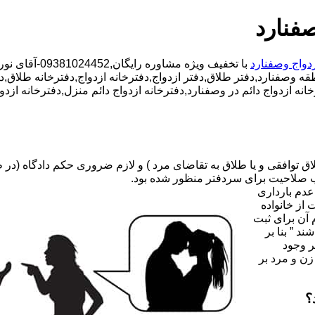
فنارد
زدواج وصفنارد
با تخفیف ویژه مشاوره رایگان,09381024452-آقای نوری,شبانه روزی کارشناسان مجرب,دفتر طلاق محدوده وصفنارد,
طقه وصفنارد,دفتر طلاق,دفتر ازدواج,دفترخانه ازدواج,دفترخانه طلاق,د
رخانه ازدواج دائم در وصفنارد,دفترخانه ازدواج دائم منزل,دفترخانه ا
صلاحیت برای سردفتر منظور شده بود.
عدم بارداری
ه ۳۱ قانون جدید حمایت از خانواده
 آن برای ثبت
د ” بنا بر
ر وجود
زن و مرد بر
؟