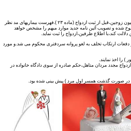
مطالبه و اخذ گواهی پزشکی معتبر مبنی بر عدم اعتیاد به مواد مخدر و عدم ابتلا به بیماریهای مسری ( سیفلیس،تالاسمی و..) و نیز واکسیناسیون زوجین،قبل از ثبت ازدواج (ماده ۲۳ ).فهرست بیماریهای مد نظر
سوخ شده و تصویب آئین نامه جدید موارد مبهم را مشخص خواهد
دلالت کند،با اطلاع طرفین،ازدواج را ثبت نماید.
و دفعات ارتکاب تخلف به لغو پروانه سردفتری محکوم می شد.و مورد
ی السابق مکلفند قبل از ثبت ازدواج مجدد مردان متاهل،حکم صادره از سوی دادگاه خانواده در
ی در صورت گذشت همسر اول مرد ) پیش بینی شده بود.