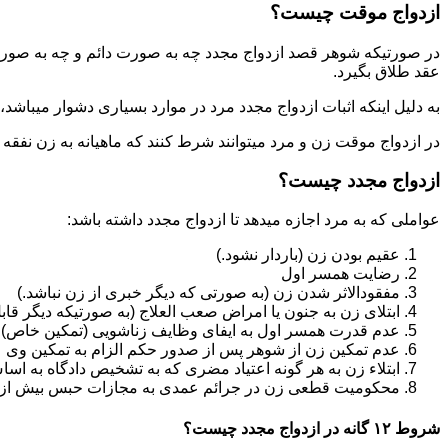
ازدواج موقت چیست؟
در صورتیکه شوهر قصد ازدواج مجدد چه به صورت دائم و چه به صورت م
عقد طلاق بگیرد.
به دلیل اینکه اثبات ازدواج مجدد مرد در موارد بسیاری دشوار میباشد،م
در ازدواج موقت زن و مرد میتوانند شرط کنند که ماهیانه به زن نفقه
ازدواج مجدد چیست؟
عواملی که به مرد اجازه میدهد تا ازدواج مجدد داشته باشد:
عقیم بودن زن (باردار نشود.)
رضایت همسر اول
مفقودالاثر شدن زن (به صورتی که دیگر خبری از زن نباشد.)
ابتلای زن به جنون یا امراض صعب العلاج (به صورتیکه دیگر قابل
عدم قدرت همسر اول به ایفای وظایف زناشویی (تمکین خاص)
عدم تمکین زن از شوهر پس از صدور حکم الزام به تمکین وی
ابتلاء زن به هر گونه اعتیاد مضری که به تشخیص دادگاه به اسا
محکومیت قطعی زن در جرائم عمدی به مجازات حبس بیش از یک سال ی
شروط ۱۲ گانه در ازدواج مجدد چیست؟