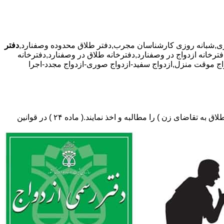
دفتر
فترخانه ازدواج در وصفنارد,دفترخانه طلاق در وصفنارد,دفترخانه
زدواج موقت منزل,ازدواج سفید-ازدواج صوری-ازدواج مجدد-اجرا
دفتر طلاق،باید در ثبت طلاق گواهی عدم امکان سازش (مخصوص طلاق توافقی و یا طلاق به تقاضای مرد ) و لازم ضروری حکم دادگاه (در طلاق به تقاضای زن ) را مطالبه و اخذ نمایند.( ماده ۲۴ ) در قوانین