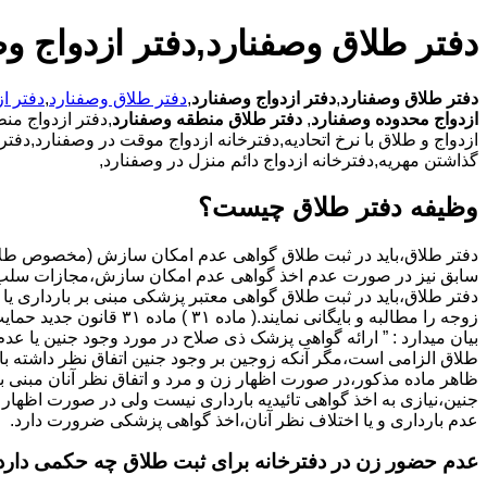
دفتر طلاق وصفنارد,دفتر ازدواج وص
دفتر طلاق وصفنارد
,
دفتر ازدواج وصفنارد
,
دفتر طلاق وصفنارد
,
دفتر ا
ازدواج محدوده وصفنارد
,
دفتر طلاق منطقه وصفنارد
,دفتر ازدواج من
ازدواج و طلاق با نرخ اتحادیه,دفترخانه ازدواج موقت در وصفنارد,دفت
گذاشتن مهریه,دفترخانه ازدواج دائم منزل در وصفنارد,
وظیفه دفتر طلاق چیست؟
سابق نیز در صورت عدم اخذ گواهی عدم امکان سازش،مجازات سلب 
دفتر طلاق،باید در ثبت طلاق گواهی معتبر پزشکی مبنی بر بارداری یا 
زوجه را مطالبه و بایگانی نمایند.( ماده ۳۱ ) ماد
بیان میدارد : ” ارائه گواهی پزشک ذی صلاح در مورد وجود جنین یا عدم
طلاق الزامی است،مگر آنکه زوجین بر وجود جنین اتفاق نظر داشته باشن
ظاهر ماده مذکور،در صورت اظهار زن و مرد و اتفاق نظر آنان مبنی ب
جنین،نیازی به اخذ گواهی تائیدیه بارداری نیست ولی در صورت اظهار 
عدم بارداری و یا اختلاف نظر آنان،اخذ گواهی پزشکی ضرورت دارد.
عدم حضور زن در دفترخانه برای ثبت طلاق چه حکمی دارد