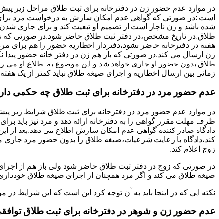
در موارد عدم حضور زن در دفترخانه برای ثبت طلاق مراحل زیر پیش
است :در صورتی که گواهی عدم امکان سازش به درخواست مرد برای
شده باشد و زن ناچار است از تصمیم او تبعیت کند و برای جاری شدن
طلاق،در تاریخ مشخص،در دفتر ثبت طلاق حاضر شود.در صورتی که
هفته در دفترخانه حاضر نشود،دفتردار اخطاریه حضور را هم برای مرد
زن ارسال می کند.در صورتی که باز هم زن در دفتر خانه حضور پیدا ن
طلاق بدون حضور او جاری خواهد شد و این موضوع به اطلاع او می ر
زمانی بین ارسال اخطاریه و اجرای صیغه طلاق نباید کمتر از یک هفته 
عدم حضور مرد در دفترخانه برای ثبت طلاق چه حکمی دار
در موارد عدم حضور مرد در دفترخانه برای ثبت طلاق شرایط زیر پیش
ظرف مهلت مقرر گواهی را به دفترخانه ارائه دهد و مرد نیز باید برا
دادگاه صادر کننده گواهی عدم امکان سازش اطلاع می دهد.بعد از این 
کند،دادگاه با رعایت شرعیات،صیغه طلاق را بدون حضور مرد جاری می 
زوج اعلام کند.
در صورتی که زوج در دفتر ثبت طلاق حاضر شود ولی باز هم از اجرای
صیغه طلاق می کند و اگر مرد همچنان از اجرای صیغه طلاق خودداری ک
نکته ایی که در اینجا باید به آن توجه کرد این است که این شرایط د
عدم حضور زن و شوهر در دفترخانه برای ثبت طلاق توافق