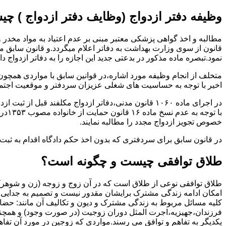
وظیفه دفتر ازدواج (وظایف دفتر ازدواج ) چ
قانون از سوی وزارت بهداشت به دفاتر اعلام میگردد.و قانون سابق م
نمود.تبصره ماده مذکور در بدعتی جدید این اجازه را به دفاتر ازدواج د
متخلف از انجام وظیفه مورد اشاره،در قوانین سابق با مواردی همچون
اخیر با توجه به حساسیت های شغلی عزیزان سردفتر و موقعیت اجتماع
در اجرای ماده ۱۰۶۰ قانون مدنی،دفاتر ازدواج مکلفند قبل از ثبت ازدواج زنان ایرانی با اتباع خارجی اجازه نامه مخصوص دولت ( وزارت کشور ) را اخذ نمایند.
با ت
خصوص تجویز ازدواج مجدد را مطالبه نمایند.
در قانون سابق برای سردفتری که بدون اخذ حکم دادگاه اقدام به ث
طلاق توافقی چیست و چگونه است؟
طلاق توافقی نوعی از طلاق است که در آن زوج و زوجه (زن و شوهر) بن
امکان ادامه زندگی مشترک برایشان مقدور نیست و تصمیم به جدایی و 
کلیه مسائل مربوط به زندگی مشترک و دیون و تکالیف آن مانند: حضا
فرزندان،جهیزیه،اجرت المثل دوران زوجیت (در صورت وجود) و همچنین 
یکدیگر به تفاهم و توافق می رسند.مواردی که زوجین در مورد آن تفاهم