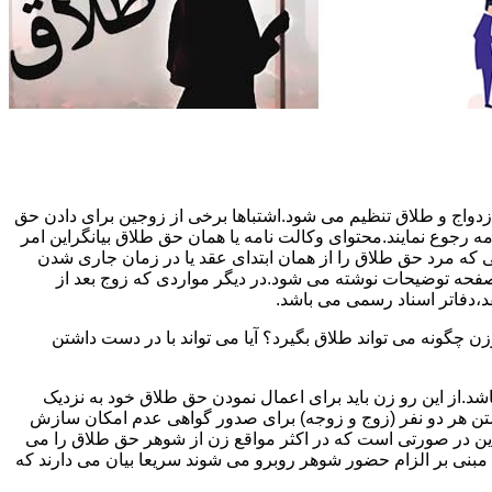
دواج و طلاق تنظیم می شود.اشتباها برخی از زوجین برای دادن حق
مه رجوع نمایند.محتوای وکالت نامه یا همان حق طلاق بیانگراین امر
تی که مرد حق طلاق را از همان ابتدای عقد یا در زمان جاری شدن
 صفحه توضیحات نوشته می شود.در دیگر مواردی که زوج بعد از
د،دفاتر اسناد رسمی می باشد.
گونه می تواند طلاق بگیرد؟ آیا می تواند با در دست داشتن
شد.از این رو زن باید برای اعمال نمودن حق طلاق خود به نزدیک
تن هر دو نفر (زوج و زوجه) برای صدور گواهی عدم امکان سازش
ن در صورتی است که در اکثر مواقع زن از شوهر حق طلاق را می
اه مبنی بر الزام حضور شوهر روبرو می شوند سریعا بیان می دارند که