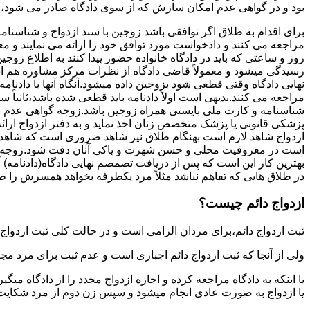
بود و در گواهی عدم امکان سازش که از سوی دادگاه صادر می شود،م
برای اقدام به طلاق اگر توافقی باشد زوجین با سند ازدواج و شناسنا
مراجعه می کنند و دادخواست مورد توافق خود را ارائه می نمایند و معمو
روز و ساعتی که باید در دادگاه خانواده حضور پیدا کنند به اطلاع ز
رسیدگی میشود و معمولاً قاضی دادگاه از نظرات مرکز مشاوره هم ا
نهایی دادگاه وقتی قطعی شود بزوجین داده میشود.آنگاه آنها با دادنام
مراجعه می کنند.بدیهی است اولاً دادنامه باید قطعی شده باشد،ثانیاً 
شناسنامه و کارت ملی بایستی همراه زوجین باشد.زوجه گواهی عدم با
پزشکی قانونی یا پزشک متخصص زنان اخذ نماید و به دفتر ازدواج ارائ
ازدواج شاهد لازم است بهنگام طلاق نیز شاهد ضروری است که شاهد ط
است در معروفیت محلی و حسن شهرت و پاکی آنان دقت شود.زوجه نیز ن
بهترین کار این است که پس از دریافت تصمصم نهایی دادگاه(دادنامه) آ
در طلاق هایی که تفاهم نباشد مثلاً مرد یکطرفه بخواهد همسرش را طل
ازدواج دائم چیست؟
ثبت ازدواج دائم،برای مردان الزامی است و در حالت کلی ثبت ازدواج 
ولی از آنجا که ثبت ازدواج دائم اجباری است و عدم ثبت برای مرد مج
یا اینکه به دادگاه مراجعه کرده و اجازه ازدواج مجدد را از دادگاه میگی
یا ازدواج به صورت عادی انجام میشود و سپس زن دوم از مرد شکایت می