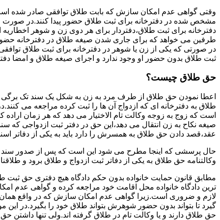
وقتی گواهی عدم امکان سازش که بابت طلاق توافقی صادر شده است ز
مشخص شده در دفترخانه برای ثبت طلاق حضور پیدا کنند.در صورت
دفترخانه برای ثبت طلاق،دفتردار برای هر دوی زن و شوهر اخطاریه ا
طرفین می خواهد که برای جاری شدن صیغه طلاق در دفترخانه حضور پ
در صورتی که یکی از زن یا شوهر در دفترخانه برای ثبت طلاق توافق
ثبت طلاق بدون حضور او وجود ندارد و اجرای صیغه طلاق و امضا دفت
حق طلاق چیست؟
اعطا نمودن حق طلاق از طرف مرد به زن به شکل یک سند تک برگی تحت
طلاق به دفترخانه ای که ازدواج آن ها را ثبت کرده مراجعه می کنند.در
است که زوج به زوجه وکالت تام الاختیار می دهد که هر زمان اراده کن
صیغه نکاح به زن انتقال می دهد،این حق در دفتر ثبت ازدواجی که سن
عقد،قصد دادن حق طلاق به همسرش را دارد باید به یکی از دفاتر اسن
حال پرسشی که اینجا مطرح می شود این است که پس از صدور سند وکا
وکالتنامه حق طلاق به یکی از دفاتر ثبت ازدواج و طلاق برود و طلاقنا
مطابق قانون حمایت خانواده بدون حکم دادگاه هیچ دفتری حق ثبت طلاق 
ترین دادگاه خانواده محل اقامت خود مراجعه کرده و گواهی عدم ام
لازم و ضروری است.زیرا گواهی عدم امکان سازش که در واقع همان 
گیرد تا بتواند بدون حضور شوهرش بتواند طلاق خود را بگیرد.در این م
حق طلاق دارند و یا وکالت تام در طلاق گرفته اند.ولی تنها داشتن ح