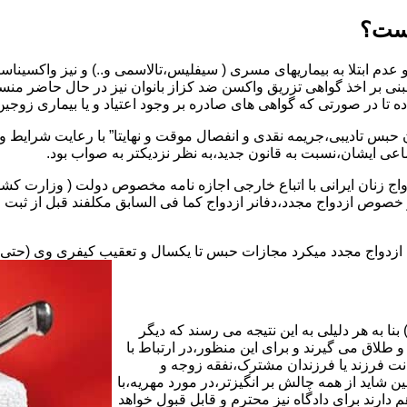
یست؟
بنی بر اخذ گواهی تزریق واکسن ضد کزاز بانوان نیز در حال حاضر من
اده تا در صورتی که گواهی های صادره بر وجود اعتیاد و یا بیماری زوجین 
 حبس تادیبی،جریمه نقدی و انفصال موقت و نهایتا” با رعایت شرایط 
ی ایشان،نسبت به قانون جدید،به نظر نزدیکتر به صواب بود.
وجه به عدم نسخ ماده ۱۶ قانون حمایت از خانواده مصوب ۱۳۵۳در خصوص ازدواج مجدد،دفانر ازدواج کما ف
بت ازدواج مجدد میکرد مجازات حبس تا یکسال و تعقیب کیفری وی (حت
ا به هر دلیلی به این نتیجه می رسند که دیگر
طلاق می گیرند و برای این منظور،در ارتباط با
نت فرزند یا فرزندان مشترک،نفقه زوجه و
شاید از همه چالش بر انگیزتر،در مورد مهریه،با
 دارند برای دادگاه نیز محترم و قابل قبول خواهد