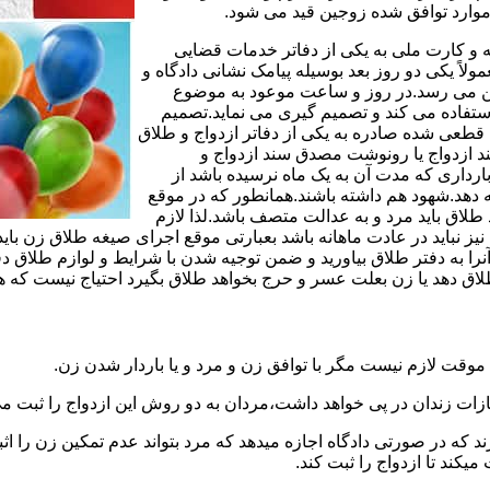
وارد توافق شده زوجین قید می شود.
مه و کارت ملی به یکی از دفاتر خدمات قضایی
لاً یکی دو روز بعد بوسیله پیامک نشانی دادگاه و
وجین می رسد.در روز و ساعت موعود به موضوع
ستفاده می کند و تصمیم گیری می نماید.تصمیم
ه قطعی شده صادره به یکی از دفاتر ازدواج و طلاق
سند ازدواج یا رونوشت مصدق سند ازدواج و
رداری که مدت آن به یک ماه نرسیده باشد از
ه دهد.شهود هم داشته باشند.همانطور که در موقع
لاق باید مرد و به عدالت متصف باشد.لذا لازم
باید در عادت ماهانه باشد بعبارتی موقع اجرای صیغه طلاق زن باید 
نرا به دفتر طلاق بیاورید و ضمن توجیه شدن با شرایط و لوازم طلاق دف
اق دهد یا زن بعلت عسر و حرج بخواهد طلاق بگیرد احتیاج نیست که هم
موقت لازم نیست مگر با توافق زن و مرد و یا باردار شدن زن.
ازات زندان در پی خواهد داشت،مردان به دو روش این ازدواج را ثبت می
رند که در صورتی دادگاه اجازه میدهد که مرد بتواند عدم تمکین زن را اثب
کند تا ازدواج را ثبت کند.