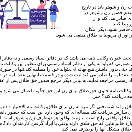
ن و شوهر باید در تاریخ
 عدم حضور زن وشوهر در
ی صادر می کند و از
یدا کنند.
ی حاضر نشود،دیگر امکان
ر اوراق مربوط به طلاق منتفی می شود.
 عنوان وکالت نامه می باشد که در دفاتر اسناد رسمی و نه دفاتر از
 صورتی که باید به یکی از دفاتر اسناد رسمی برای تنظیم این وکالت نا
د حتی بدون داشتن هیچ بهانه ای،بتواند خود را مطلقه کند.تنها در صور
د عقدنامه را صادر می کند ثبت شده و در قسمت انتهایی عقد نامه در
اد رسمی مراجعه نمایند.به بیانی دیگر مرجع صدور حق طلاق پس از عق
لت نامه حاوی حق طلاق برای زن،این حق چگونه اعمال می شود وزن چ
مه دریافت کند؟ خیر.
را نداشته،حتی اگر مرد به زن برای طلاق،وکالت تام الاختیار داده با
کان سازش،دریافت کند.مساله ای که وجود دارد این است که حضور داش
طلاق توافقی رایج است نیازمند توافق هر دوطرف زن و شوهر است.ای
وارد خانم هایی که حق طلاق دارند وقتی با ایراد گرفتن کارمندان دادگ
ق طلاق مشکل آنها را برطرف نمی کند