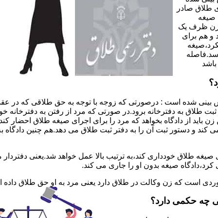
 طلاق صادر
 صیغه
 زن ظرف یک
 و هم برای
کرد،صیغه
سد.فاصله
باشد
د؟
 بینی شده است : درصورتی که زوجه با توجه به حق طلاقی که در عقد
ی ثبت طلاق به دفترخانه برود.در صورتی که مرد از رفتن به دفترخانه 
زن باید از دادگاه بخواهد که مرد را برای اجرای صیغه طلاق احضار کن
کند و دستور ثبت آن را به دفتر ثبت طلاق می دهد.هم چنین دادگاه به
 صیغه طلاق خودداری کند،به ترتیب بالا عمل خواهد شد.یعنی دفتردار
رد،دادگاه صیغه بدون او را جاری می کند.
ر موردی است که زن وکالت در طلاق دارد یعنی مرد به او حق طلاق داده
ی چه حکمی دارد؟