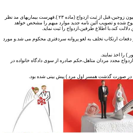
مطالبه و اخذ گواهی پزشکی معتبر مبنی بر عدم اعتیاد به مواد مخدر و عدم ابتلا به بیماریهای مسری ( سیفلیس،تالاسمی و..) و نیز واکسیناسیون زوجین،قبل از ثبت ازدواج (ماده ۲۳ ).فهرست بیماریهای مد نظر
سوخ شده و تصویب آئین نامه جدید موارد مبهم را مشخص خواهد
دلالت کند،با اطلاع طرفین،ازدواج را ثبت نماید.
و دفعات ارتکاب تخلف به لغو پروانه سردفتری محکوم می شد.و مورد
ی السابق مکلفند قبل از ثبت ازدواج مجدد مردان متاهل،حکم صادره از سوی دادگاه خانواده در
ی در صورت گذشت همسر اول مرد ) پیش بینی شده بود.