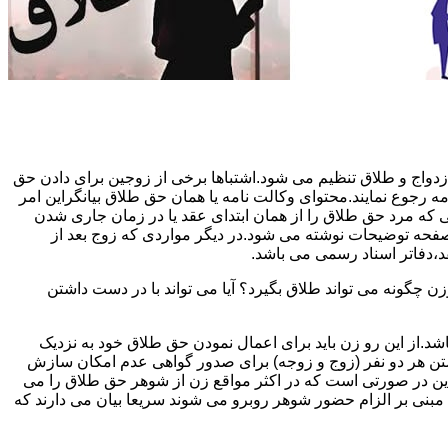
دواج و طلاق تنظیم می شود.اشتباها برخی از زوجین برای دادن حق
مه رجوع نمایند.محتوای وکالت نامه یا همان حق طلاق بیانگراین امر
تی که مرد حق طلاق را از همان ابتدای عقد یا در زمان جاری شدن
 صفحه توضیحات نوشته می شود.در دیگر مواردی که زوج بعد از
د،دفاتر اسناد رسمی می باشد.
گونه می تواند طلاق بگیرد؟ آیا می تواند با در دست داشتن
شد.از این رو زن باید برای اعمال نمودن حق طلاق خود به نزدیک
تن هر دو نفر (زوج و زوجه) برای صدور گواهی عدم امکان سازش
ن در صورتی است که در اکثر مواقع زن از شوهر حق طلاق را می
اه مبنی بر الزام حضور شوهر روبرو می شوند سریعا بیان می دارند که