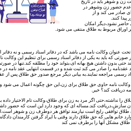
ن و شوهر باید در تاریخ
 عدم حضور زن وشوهر در
ی صادر می کند و از
یدا کنند.
ی حاضر نشود،دیگر امکان
ر اوراق مربوط به طلاق منتفی می شود.
 عنوان وکالت نامه می باشد که در دفاتر اسناد رسمی و نه دفاتر از
 صورتی که باید به یکی از دفاتر اسناد رسمی برای تنظیم این وکالت نا
د حتی بدون داشتن هیچ بهانه ای،بتواند خود را مطلقه کند.تنها در صور
د عقدنامه را صادر می کند ثبت شده و در قسمت انتهایی عقد نامه در
اد رسمی مراجعه نمایند.به بیانی دیگر مرجع صدور حق طلاق پس از عق
لت نامه حاوی حق طلاق برای زن،این حق چگونه اعمال می شود وزن چ
مه دریافت کند؟ خیر.
را نداشته،حتی اگر مرد به زن برای طلاق،وکالت تام الاختیار داده با
کان سازش،دریافت کند.مساله ای که وجود دارد این است که حضور داش
طلاق توافقی رایج است نیازمند توافق هر دوطرف زن و شوهر است.ای
وارد خانم هایی که حق طلاق دارند وقتی با ایراد گرفتن کارمندان دادگ
ق طلاق مشکل آنها را برطرف نمی کند