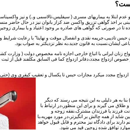
یست؟
بنی بر اخذ گواهی تزریق واکسن ضد کزاز بانوان نیز در حال حاضر من
اده تا در صورتی که گواهی های صادره بر وجود اعتیاد و یا بیماری زوجین 
 حبس تادیبی،جریمه نقدی و انفصال موقت و نهایتا” با رعایت شرایط 
ی ایشان،نسبت به قانون جدید،به نظر نزدیکتر به صواب بود.
وجه به عدم نسخ ماده ۱۶ قانون حمایت از خانواده مصوب ۱۳۵۳در خصوص ازدواج مجدد،دفانر ازدواج کما ف
بت ازدواج مجدد میکرد مجازات حبس تا یکسال و تعقیب کیفری وی (حت
ا به هر دلیلی به این نتیجه می رسند که دیگر
طلاق می گیرند و برای این منظور،در ارتباط با
نت فرزند یا فرزندان مشترک،نفقه زوجه و
شاید از همه چالش بر انگیزتر،در مورد مهریه،با
 دارند برای دادگاه نیز محترم و قابل قبول خواهد
وارد توافق شده زوجین قید می شود.