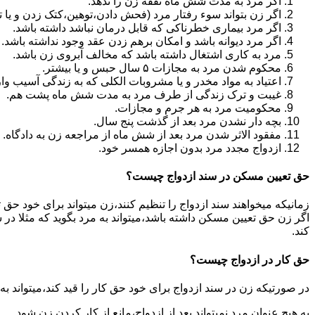
اگر مرد به مدت شش ماه نفقه زن را ندهد.
اگر زن بتواند سوء رفتار مرد (فحش دادن،توهین،کتک زدن و یا تهد
اگر مرد بیماری خطرناکی که قابل درمان نباشد داشته باشد.
اگر مرد دیوانه باشد و امکان برهم زدن عقد وجود نداشته باشد.
مرد به کاری اشتغال داشته باشد که مخالف آبروی زن باشد.
محکوم شدن مرد به مجازات ۵ سال حبس و یا بیشتر.
اعتیاد به مواد مخدر و یا مشروبات الکلی که به زندگی آسیب وا
غیبت و ترک زندگی از طرف مرد به مدت شش ماه پشت هم.
محکومیت مرد به هر جرم و مجازات.
بچه دار نشدن مرد بعد از گذشت پنج سال.
مفقود الاثر شدن مرد بعد از شش ماه از مراجعه زن به دادگاه.
ازدواج مجدد مرد بدون اجازه همسر خود.
حق تعیین مسکن در سند ازدواج چیست؟
زمانیکه میخواهند سند ازدواج را تنظیم کنند،زن میتواند برای خود حق 
اگر زن حق تعیین مسکن داشته باشد،میتواند به مرد بگوید که مثلا در ش
کند.
حق کار در ازدواج چیست؟
در صورتیکه زن در سند ازدواج برای خود حق کار را قید کند،میتواند ب
به هیچ عنوان مرد نمیتواند بعد از ازدواج،مانع از کار کردن زن شود.