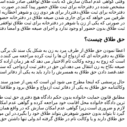
وقتی گواهی عدم امکان سازش که بابت طلاق توافقی صادر شده است ز
مشخص شده در دفترخانه برای ثبت طلاق حضور پیدا کنند.در صورت
دفترخانه برای ثبت طلاق،دفتردار برای هر دوی زن و شوهر اخطاریه ا
طرفین می خواهد که برای جاری شدن صیغه طلاق در دفترخانه حضور پ
در صورتی که یکی از زن یا شوهر در دفترخانه برای ثبت طلاق توافق
ثبت طلاق بدون حضور او وجود ندارد و اجرای صیغه طلاق و امضا دفت
حق طلاق چیست؟
اعطا نمودن حق طلاق از طرف مرد به زن به شکل یک سند تک برگی تحت
طلاق به دفترخانه ای که ازدواج آن ها را ثبت کرده مراجعه می کنند.در
است که زوج به زوجه وکالت تام الاختیار می دهد که هر زمان اراده کن
صیغه نکاح به زن انتقال می دهد،این حق در دفتر ثبت ازدواجی که سن
عقد،قصد دادن حق طلاق به همسرش را دارد باید به یکی از دفاتر اسن
حال پرسشی که اینجا مطرح می شود این است که پس از صدور سند وکا
وکالتنامه حق طلاق به یکی از دفاتر ثبت ازدواج و طلاق برود و طلاقنا
مطابق قانون حمایت خانواده بدون حکم دادگاه هیچ دفتری حق ثبت طلاق 
ترین دادگاه خانواده محل اقامت خود مراجعه کرده و گواهی عدم ام
لازم و ضروری است.زیرا گواهی عدم امکان سازش که در واقع همان 
گیرد تا بتواند بدون حضور شوهرش بتواند طلاق خود را بگیرد.در این م
حق طلاق دارند و یا وکالت تام در طلاق گرفته اند.ولی تنها داشتن ح