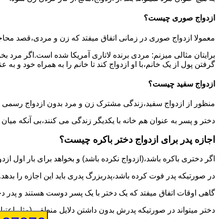
ازدواج صوری چیست؟
معمولا ازدواج صوری در زمانی اتفاق میفتد که زن و مردی،قصد محاج
برایتان مثالی میزنم: مردی برنده لاتاری آمریکا شده است.اگر مرد ب
گرفتن پول از یک خانم،با او ازدواج کند تا خانم را به همراه خود و به 
ازدواج سفید چیست؟
منظور از ازدواج سفید،زندگی مشترک زن و مرد بدون ازدواج رسمی اس
دختر و پسر به عنوان هم خانه با یکدیگر زندگی می کنند،بی آنکه میان
اجازه پدر برای ازدواج دختر باکره چیست؟
اگر دختری باکره باشد،(ازدواج نکرده باشد) و بخواهد برای بار اول ازدو
در صورتیکه پدر فوت کرده باشد،پدربزرگ پدری باید این اجازه را بدهد.
گاهی اوقات اتفاق میفتد که یک دختر با یک پسر دوست هستند و پدر دخت
دختر میتواند در صورتیکه پدرش بدون داشتن دلایل منطقی (مثل اعتیاد پ