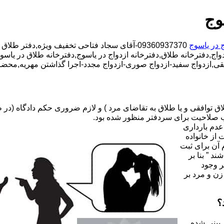
وج
ج در یاسوج
09360937370-آقای سجاد فتاحی تخفیف ویژه,دفتر طلاق محدوده یاسوج,دفتر ازدواج محدوده یاسوج,
اج,دفترخانه طلاق,دفترخانه ازدواج در یاسوج,دفترخانه طلاق در یاسوج,
قی,ازدواج سفید-ازدواج صوری-ازدواج مجدد-اجرا گذاشتن مهریه,محضر 
صلاحیت برای سردفتر منظور شده بود.
عدم بارداری
ه ۳۱ قانون جدید حمایت از خانواده
 آن برای ثبت
د ” بنا بر
ر وجود
زن و مرد بر
؟
 بینی شده