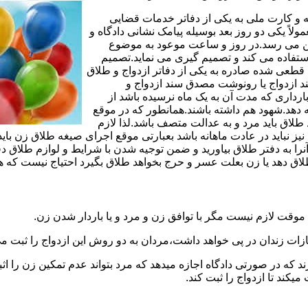
مه و کارت ملی به یکی از دفاتر خدمات قضایی
لاً یکی دو روز بعد بوسیله پیامک نشانی دادگاه و
وجین می رسد.در روز و ساعت موعود به موضوع
ستفاده می کند و تصمیم گیری می نماید.تصمیم
ه قطعی شده صادره به یکی از دفاتر ازدواج و طلاق
سند ازدواج یا رونوشت مصدق سند ازدواج و
رداری که مدت آن به یک ماه نرسیده باشد از
ه دهد.شهود هم داشته باشند.همانطور که در موقع
لاق باید مرد و به عدالت متصف باشد.لذا لازم
باید در عادت ماهانه باشد بعبارتی موقع اجرای صیغه طلاق زن باید 
نرا به دفتر طلاق بیاورید و ضمن توجیه شدن با شرایط و لوازم طلاق دف
اق دهد یا زن بعلت عسر و حرج بخواهد طلاق بگیرد احتیاج نیست که هم
موقت لازم نیست مگر با توافق زن و مرد و یا باردار شدن زن.
ازات زندان در پی خواهد داشت،مردان به دو روش این ازدواج را ثبت می
رند که در صورتی دادگاه اجازه میدهد که مرد بتواند عدم تمکین زن را اثب
کند تا ازدواج را ثبت کند.