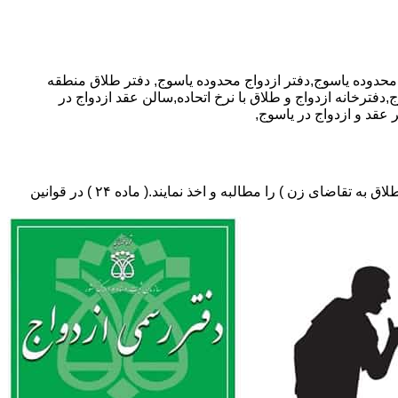
دفتر طلاق منطقه
دفترخانه ازدواج و طلاق با نرخ اتحاده,سالن عقد ازدواج در
عقد و ازدواج در یاسوج,
دفتر طلاق،باید در ثبت طلاق گواهی عدم امکان سازش (مخصوص طلاق توافقی و یا طلاق به تقاضای مرد ) و لازم ضروری حکم دادگاه (در طلاق به تقاضای زن ) را مطالبه و اخذ نمایند.( ماده ۲۴ ) در قوانین