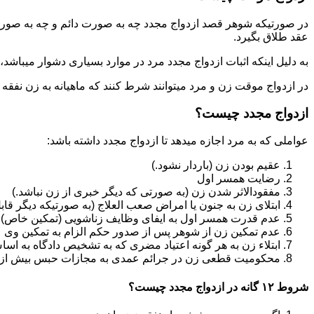
در صورتیکه شوهر قصد ازدواج مجدد چه به صورت دائم و چه به صورت م
عقد طلاق بگیرد.
به دلیل اینکه اثبات ازدواج مجدد مرد در موارد بسیاری دشوار میباشد،م
در ازدواج موقت زن و مرد میتوانند شرط کنند که ماهیانه به زن نفقه
ازدواج مجدد چیست؟
عواملی که به مرد اجازه میدهد تا ازدواج مجدد داشته باشد:
عقیم بودن زن (باردار نشود.)
رضایت همسر اول
مفقودالاثر شدن زن (به صورتی که دیگر خبری از زن نباشد.)
ابتلای زن به جنون یا امراض صعب العلاج (به صورتیکه دیگر قابل
عدم قدرت همسر اول به ایفای وظایف زناشویی (تمکین خاص)
عدم تمکین زن از شوهر پس از صدور حکم الزام به تمکین وی
ابتلاء زن به هر گونه اعتیاد مضری که به تشخیص دادگاه به اسا
محکومیت قطعی زن در جرائم عمدی به مجازات حبس بیش از یک سال ی
شروط ۱۲ گانه در ازدواج مجدد چیست؟