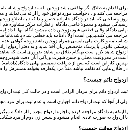
برای اقدام به طلاق اگر توافقی باشد زوجین با سند ازدواج و شناسنا
مراجعه می کنند و دادخواست مورد توافق خود را ارائه می نمایند و معمو
روز و ساعتی که باید در دادگاه خانواده حضور پیدا کنند به اطلاع ز
رسیدگی میشود و معمولاً قاضی دادگاه از نظرات مرکز مشاوره هم ا
نهایی دادگاه وقتی قطعی شود بزوجین داده میشود.آنگاه آنها با دادنام
مراجعه می کنند.بدیهی است اولاً دادنامه باید قطعی شده باشد،ثانیاً 
شناسنامه و کارت ملی بایستی همراه زوجین باشد.زوجه گواهی عدم با
پزشکی قانونی یا پزشک متخصص زنان اخذ نماید و به دفتر ازدواج ارائ
ازدواج شاهد لازم است بهنگام طلاق نیز شاهد ضروری است که شاهد ط
است در معروفیت محلی و حسن شهرت و پاکی آنان دقت شود.زوجه نیز ن
بهترین کار این است که پس از دریافت تصمصم نهایی دادگاه(دادنامه) آ
در طلاق هایی که تفاهم نباشد مثلاً مرد یکطرفه بخواهد همسرش را طل
ازدواج دائم چیست؟
ثبت ازدواج دائم،برای مردان الزامی است و در حالت کلی ثبت ازدواج 
ولی از آنجا که ثبت ازدواج دائم اجباری است و عدم ثبت برای مرد مج
یا اینکه به دادگاه مراجعه کرده و اجازه ازدواج مجدد را از دادگاه میگی
یا ازدواج به صورت عادی انجام میشود و سپس زن دوم از مرد شکایت می
ازدواج موقت چیست؟