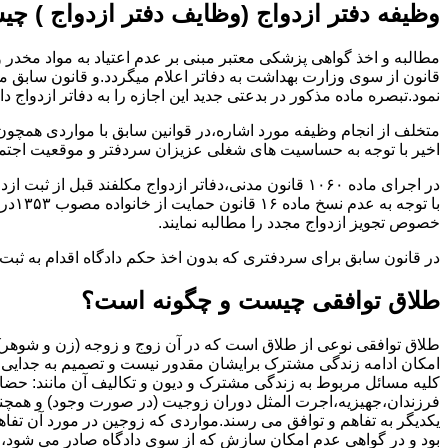
وظیفه دفتر ازدواج (وظایف دفتر ازدواج ) چ
قانون از سوی وزارت بهداشت به دفاتر اعلام میگردد.و قانون سابق م
نمود.تبصره ماده مذکور در بدعتی جدید این اجازه را به دفاتر ازدواج د
متخلف از انجام وظیفه مورد اشاره،در قوانین سابق با مواردی همچون
اخیر با توجه به حساسیت های شغلی عزیزان سردفتر و موقعیت اجتماع
در اجرای ماده ۱۰۶۰ قانون مدنی،دفاتر ازدواج مکلفند قبل از ثبت ازدواج زنان ایرانی با اتباع خارجی اجازه نامه مخصوص دولت ( وزارت کشور ) را اخذ نمایند.
با ت
خصوص تجویز ازدواج مجدد را مطالبه نمایند.
در قانون سابق برای سردفتری که بدون اخذ حکم دادگاه اقدام به ث
طلاق توافقی چیست و چگونه است؟
طلاق توافقی نوعی از طلاق است که در آن زوج و زوجه (زن و شوهر) بن
امکان ادامه زندگی مشترک برایشان مقدور نیست و تصمیم به جدایی و 
کلیه مسائل مربوط به زندگی مشترک و دیون و تکالیف آن مانند: حضا
فرزندان،جهیزیه،اجرت المثل دوران زوجیت (در صورت وجود) و همچنین 
یکدیگر به تفاهم و توافق می رسند.مواردی که زوجین در مورد آن تفاهم
بود و در گواهی عدم امکان سازش که از سوی دادگاه صادر می شود،م