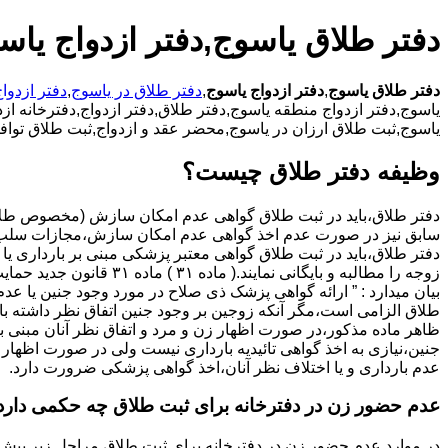
دفتر طلاق یاسوج,دفتر ازدواج یاس
دفتر طلاق یاسوج
,
دفتر ازدواج یاسوج
,
دفتر طلاق در یاسوج
,
دفتر ازدوا
یاسوج,دفتر ازدواج منطقه یاسوج,دفتر طلاق,دفتر ازدواج,دفترخانه ازدو
یاسوج,ثبت طلاق ارزان در یاسوج,محضر عقد و ازدواج,ثبت طلاق تواف
وظیفه دفتر طلاق چیست؟
سابق نیز در صورت عدم اخذ گواهی عدم امکان سازش،مجازات سلب 
دفتر طلاق،باید در ثبت طلاق گواهی معتبر پزشکی مبنی بر بارداری یا 
زوجه را مطالبه و بایگانی نمایند.( ماده ۳۱ ) ماد
بیان میدارد : ” ارائه گواهی پزشک ذی صلاح در مورد وجود جنین یا عدم
طلاق الزامی است،مگر آنکه زوجین بر وجود جنین اتفاق نظر داشته باشن
ظاهر ماده مذکور،در صورت اظهار زن و مرد و اتفاق نظر آنان مبنی ب
جنین،نیازی به اخذ گواهی تائیدیه بارداری نیست ولی در صورت اظهار 
عدم بارداری و یا اختلاف نظر آنان،اخذ گواهی پزشکی ضرورت دارد.
عدم حضور زن در دفترخانه برای ثبت طلاق چه حکمی دارد
در موارد عدم حضور زن در دفترخانه برای ثبت طلاق مراحل زیر پیش