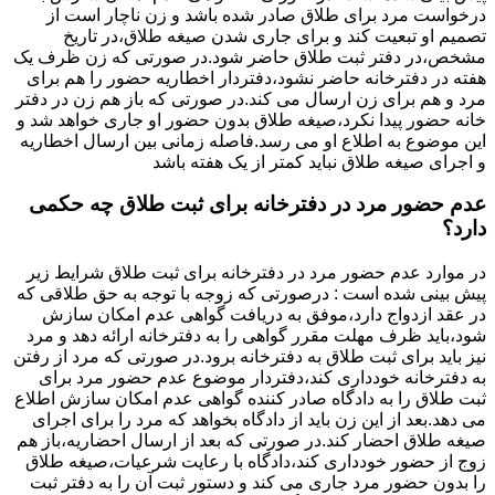
درخواست مرد برای طلاق صادر شده باشد و زن ناچار است از
تصمیم او تبعیت کند و برای جاری شدن صیغه طلاق،در تاریخ
مشخص،در دفتر ثبت طلاق حاضر شود.در صورتی که زن ظرف یک
هفته در دفترخانه حاضر نشود،دفتردار اخطاریه حضور را هم برای
مرد و هم برای زن ارسال می کند.در صورتی که باز هم زن در دفتر
خانه حضور پیدا نکرد،صیغه طلاق بدون حضور او جاری خواهد شد و
این موضوع به اطلاع او می رسد.فاصله زمانی بین ارسال اخطاریه
و اجرای صیغه طلاق نباید کمتر از یک هفته باشد
عدم حضور مرد در دفترخانه برای ثبت طلاق چه حکمی
دارد؟
در موارد عدم حضور مرد در دفترخانه برای ثبت طلاق شرایط زیر
پیش بینی شده است : درصورتی که زوجه با توجه به حق طلاقی که
در عقد ازدواج دارد،موفق به دریافت گواهی عدم امکان سازش
شود،باید ظرف مهلت مقرر گواهی را به دفترخانه ارائه دهد و مرد
نیز باید برای ثبت طلاق به دفترخانه برود.در صورتی که مرد از رفتن
به دفترخانه خودداری کند،دفتردار موضوع عدم حضور مرد برای
ثبت طلاق را به دادگاه صادر کننده گواهی عدم امکان سازش اطلاع
می دهد.بعد از این زن باید از دادگاه بخواهد که مرد را برای اجرای
صیغه طلاق احضار کند.در صورتی که بعد از ارسال احضاریه،باز هم
زوج از حضور خودداری کند،دادگاه با رعایت شرعیات،صیغه طلاق
را بدون حضور مرد جاری می کند و دستور ثبت آن را به دفتر ثبت