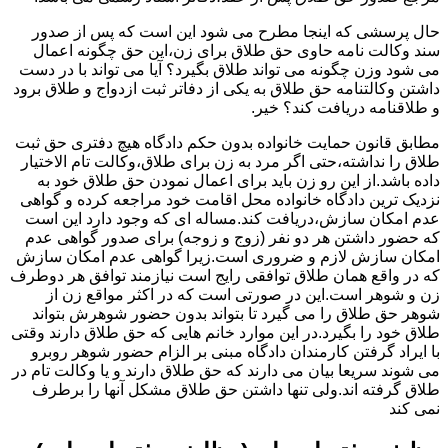
حال پرسشی که اینجا مطرح می شود این است که پس از صدور
سند وکالت نامه حاوی حق طلاق برای زن،این حق چگونه اعمال
می شود وزن چگونه می تواند طلاق بگیرد؟ آیا می تواند با در دست
داشتن وکالتنامه حق طلاق به یکی از دفاتر ثبت ازدواج و طلاق برود
و طلاقنامه دریافت کند؟ خیر.
مطابق قانون حمایت خانواده بدون حکم دادگاه هیچ دفتری حق ثبت
طلاق را نداشته،حتی اگر مرد به زن برای طلاق،وکالت تام الاختیار
داده باشد.از این رو زن باید برای اعمال نمودن حق طلاق خود به
نزدیک ترین دادگاه خانواده محل اقامت خود مراجعه کرده و گواهی
عدم امکان سازش،دریافت کند.مساله ای که وجود دارد این است
که حضور داشتن هر دو نفر (زوج و زوجه) برای صدور گواهی عدم
امکان سازش لازم و ضروری است.زیرا گواهی عدم امکان سازش
که در واقع همان طلاق توافقی رایج است نیازمند توافق هر دوطرف
زن و شوهر است.این در صورتی است که در اکثر مواقع زن از
شوهر حق طلاق را می گیرد تا بتواند بدون حضور شوهرش بتواند
طلاق خود را بگیرد.در این موارد خانم هایی که حق طلاق دارند وقتی
با ایراد گرفتن کارمندان دادگاه مبنی بر الزام حضور شوهر روبرو
می شوند سریعا بیان می دارند که حق طلاق دارند و یا وکالت تام در
طلاق گرفته اند.ولی تنها داشتن حق طلاق مشکل آنها را برطرف
نمی کند