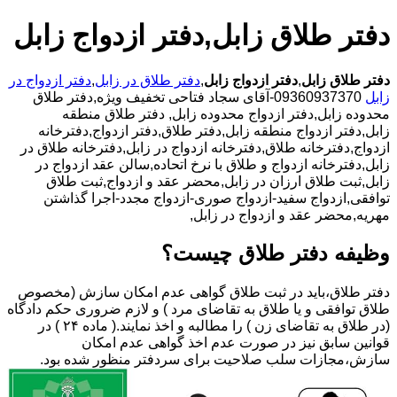
دفتر طلاق زابل,دفتر ازدواج زابل
دفتر طلاق زابل
,
دفتر ازدواج زابل
,
دفتر طلاق در زابل
,
دفتر ازدواج در
زابل
09360937370-آقای سجاد فتاحی تخفیف ویژه,دفتر طلاق
محدوده زابل,دفتر ازدواج محدوده زابل,
دفتر طلاق منطقه
زابل,دفتر ازدواج منطقه زابل,دفتر طلاق,دفتر ازدواج,دفترخانه
ازدواج,دفترخانه طلاق,دفترخانه ازدواج در زابل,دفترخانه طلاق در
زابل,دفترخانه ازدواج و طلاق با نرخ اتحاده,سالن عقد ازدواج در
زابل,ثبت طلاق ارزان در زابل,محضر عقد و ازدواج,ثبت طلاق
توافقی,ازدواج سفید-ازدواج صوری-ازدواج مجدد-اجرا گذاشتن
مهریه,محضر عقد و ازدواج در زابل,
وظیفه دفتر طلاق چیست؟
دفتر طلاق،باید در ثبت طلاق گواهی عدم امکان سازش (مخصوص
طلاق توافقی و یا طلاق به تقاضای مرد ) و لازم ضروری حکم دادگاه
(در طلاق به تقاضای زن ) را مطالبه و اخذ نمایند.( ماده ۲۴ ) در
قوانین سابق نیز در صورت عدم اخذ گواهی عدم امکان
سازش،مجازات سلب صلاحیت برای سردفتر منظور شده بود.