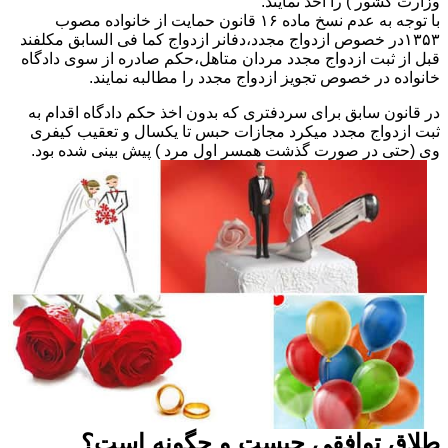
وزارت کشور ) را اخذ نمایند.
با توجه به عدم نسخ ماده ۱۶ قانون حمایت از خانواده مصوب
۱۳۵۳در خصوص ازدواج مجدد،دفانر ازدواج کما فی السابق مکلفند
قبل از ثبت ازدواج مجدد مردان متاهل،حکم صادره از سوی دادگاه
خانواده در خصوص تجویز ازدواج مجدد را مطالبه نمایند.
در قانون سابق برای سردفتری که بدون اخذ حکم دادگاه اقدام به
ثبت ازدواج مجدد میکرد مجازات حبس تا یکسال و تعقیب کیفری
وی (حتی در صورت گذشت همسر اول مرد ) پیش بینی شده بود.
طلاق توافقی چیست و چگونه است؟