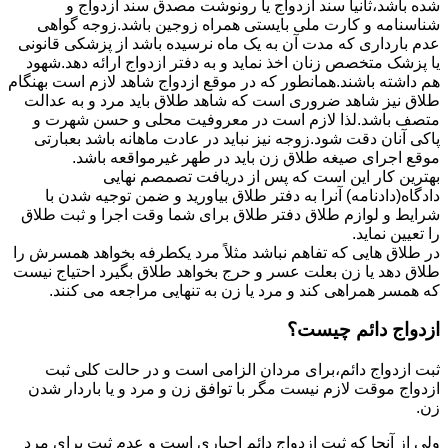
شده باشد،ثانیاً سند ازدواج یا رونوشت مصدق سند ازدواج و
شناسنامه و کارت ملی بایستی همراه زوجین باشد.زوجه گواهی
عدم بارداری که مدت آن به یک ماه نرسیده باشد از پزشکی قانونی
یا پزشک متخصص زنان اخذ نماید و به دفتر ازدواج ارائه دهد.شهود
هم داشته باشند.همانطور که در موقع ازدواج شاهد لازم است بهنگام
طلاق نیز شاهد ضروری است که شاهد طلاق باید مرد و به عدالت
متصف باشد.لذا لازم است در معروفیت محلی و حسن شهرت و
پاکی آنان دقت شود.زوجه نیز نباید در عادت ماهانه باشد بعبارتی
موقع اجرای صیغه طلاق زن باید در طهر غیرمواقعه باشد.
بهترین کار این است که پس از دریافت تصمصم نهایی
دادگاه(دادنامه) آنرا به دفتر طلاق بیاورید و ضمن توجیه شدن با
شرایط و لوازم طلاق دفتر طلاق برای شما وقت اجرا و ثبت طلاق
را تعیین نماید.
در طلاق هایی که تفاهم نباشد مثلاً مرد یکطرفه بخواهد همسرش را
طلاق دهد یا زن بعلت عسر و حرج بخواهد طلاق بگیرد احتیاج نیست
که همسر همراهی کند و مرد یا زن به تنهایی مراجعه می کنند.
ازدواج دائم چیست؟
ثبت ازدواج دائم،برای مردان الزامی است و در حالت کلی ثبت
ازدواج موقت لازم نیست مگر با توافق زن و مرد و یا باردار شدن
زن.
ولی از آنجا که ثبت ازدواج دائم اجباری است و عدم ثبت برای مرد