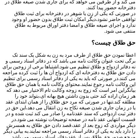
می کند و از طرفین می خواهد که برای جاری شدن صیغه طلاق در
دفترخانه حضور پیدا کنند.
در صورتی که یکی از زن یا شوهر در دفترخانه برای ثبت طلاق
توافقی حاضر نشود،دیگر امکان ثبت طلاق بدون حضور او وجود
ندارد و اجرای صیغه طلاق و امضا دفتر اوراق مربوط به طلاق
منتفی می شود.
حق طلاق چیست؟
اعطا نمودن حق طلاق از طرف مرد به زن به شکل یک سند تک
برگی تحت عنوان وکالت نامه می باشد که در دفاتر اسناد رسمی و
نه دفاتر ازدواج و طلاق تنظیم می شود.اشتباها برخی از زوجین برای
دادن حق طلاق به دفترخانه ای که ازدواج آن ها را ثبت کرده مراجعه
می کنند.در صورتی که باید به یکی از دفاتر اسناد رسمی برای تنظیم
این وکالت نامه رجوع نمایند.محتوای وکالت نامه یا همان حق طلاق
بیانگراین امر است که زوج به زوجه وکالت تام الاختیار می دهد که
هر زمان اراده کند حتی بدون داشتن هیچ بهانه ای،بتواند خود را
مطلقه کند.تنها در صورتی که مرد حق طلاق را از همان ابتدای عقد
یا در زمان جاری شدن صیغه نکاح به زن انتقال می دهد،این حق در
دفتر ثبت ازدواجی که سند عقدنامه را صادر می کند ثبت شده و در
قسمت انتهایی عقد نامه در صفحه توضیحات نوشته می شود.در
دیگر مواردی که زوج بعد از عقد،قصد دادن حق طلاق به همسرش
را دارد باید به یکی از دفاتر اسناد رسمی مراجعه نمایند.به بیانی دیگر
مرجع صدور حق طلاق پس از عقد،دفاتر اسناد رسمی می باشد.