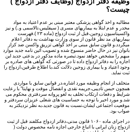
وظیفه دفتر ازدواج (وظایف دفتر ازدواج )
چیست؟
مطالبه و اخذ گواهی پزشکی معتبر مبنی بر عدم اعتیاد به مواد
مخدر و عدم ابتلا به بیماریهای مسری ( سیفلیس،تالاسمی و..) و نیز
واکسیناسیون زوجین،قبل از ثبت ازدواج (ماده ۲۳ ).فهرست
بیماریهای مد نظر قانون از سوی وزارت بهداشت به دفاتر اعلام
میگردد.و قانون سابق مبنی بر اخذ گواهی تزریق واکسن ضد کزاز
بانوان نیز در حال حاضر منسوخ شده و تصویب آئین نامه جدید موارد
مبهم را مشخص خواهد نمود.تبصره ماده مذکور در بدعتی جدید این
اجازه را به دفاتر ازدواج داده تا در صورتی که گواهی های صادره بر
وجود اعتیاد و یا بیماری زوجین دلالت کند،با اطلاع طرفین،ازدواج را
ثبت نماید.
متخلف از انجام وظیفه مورد اشاره،در قوانین سابق با مواردی
همچون حبس تادیبی،جریمه نقدی و انفصال موقت و نهایتا” با رعایت
شرایط و دفعات ارتکاب تخلف به لغو پروانه سردفتری محکوم می
شد.و مورد اخیر با توجه به حساسیت های شغلی عزیزان سردفتر و
موقعیت اجتماعی ایشان،نسبت به قانون جدید،به نظر نزدیکتر به
صواب بود.
در اجرای ماده ۱۰۶۰ قانون مدنی،دفاتر ازدواج مکلفند قبل از ثبت
ازدواج زنان ایرانی با اتباع خارجی اجازه نامه مخصوص دولت (