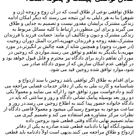
طلاق توافقی نوعی از طلاق است که در آن زوج و زوجه (زن و
شوهر) بنا به هر دلیلی به این نتیجه می رسند که دیگر امکان ادامه
زندگی مشترک برایشان مقدور نیست و تصمیم به جدایی و طلاق
می گیرند و برای این منظور،در ارتباط با کلیه مسائل مربوط به
زندگی مشترک و دیون و تکالیف آن مانند: حضانت فرزند یا فرزندان
مشترک،نفقه زوجه و فرزندان،جهیزیه،اجرت المثل دوران زوجیت
(در صورت وجود) و همچنین شاید از همه چالش بر انگیزتر،در مورد
مهریه،با یکدیگر به تفاهم و توافق می رسند.مواردی که زوجین در
مورد آن تفاهم دارند برای دادگاه نیز محترم و قابل قبول خواهد بود و
در گواهی عدم امکان سازش که از سوی دادگاه صادر می
شود،موارد توافق شده زوجین قید می شود.
برای اقدام به طلاق اگر توافقی باشد زوجین با سند ازدواج و
شناسنامه و کارت ملی به یکی از دفاتر خدمات قضایی مراجعه می
کنند و دادخواست مورد توافق خود را ارائه می نمایند و معمولاً یکی
دو روز بعد بوسیله پیامک نشانی دادگاه و روز و ساعتی که باید در
دادگاه خانواده حضور پیدا کنند به اطلاع زوجین می رسد.در روز و
ساعت موعود به موضوع رسیدگی میشود و معمولاً قاضی دادگاه از
نظرات مرکز مشاوره هم استفاده می کند و تصمیم گیری می
نماید.تصمیم نهایی دادگاه وقتی قطعی شود بزوجین داده
میشود.آنگاه آنها با دادنامه قطعی شده صادره به یکی از دفاتر
ازدواج و طلاق مراجعه می کنند.بدیهی است اولاً دادنامه باید قطعی