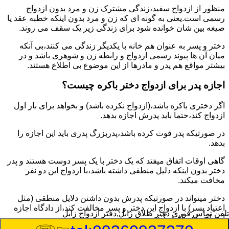
منظور از ازدواج سفید،زندگی مشترک زن و مرد بدون ازدواج
رسمی است.یعنی به گونه ای که زن و مرد بدون اینکه خطبه عقد یا
صیغه بین شان خوانده شود برای زندگی زیر یک سقف می روند.
دختر و پسر به عنوان هم خانه با یکدیگر زندگی می کنند،بی آنکه
میان آن ها پیوند رسمی ازدواج و رابطه زن و شوهری باشد و در
بیشتر مواقع هم پدر و مادرها از این موضوع بی اطلاع هستند.
اجازه پدر برای ازدواج دختر باکره چیست؟
اگر دختری باکره باشد،(ازدواج نکرده باشد) و بخواهد برای بار اول
ازدواج کند،حتما باید پدرش اجازه بدهد.
در صورتیکه پدر فوت کرده باشد،پدربزرگ پدری باید این اجازه را
بدهد.
گاهی اوقات اتفاق میفتد که یک دختر با یک پسر دوست هستند و پدر
دختر بدون اینکه دلیل منطقی داشته باشد،با ازدواج این دو نفر
مخافت میکند.
دختر میتواند در صورتیکه پدرش بدون داشتن دلایل منطقی (مثل
اعتیاد پسر) با ازدواج این دختر و پسر مخالفت کند،از دادگاه اجازه
تلفن تماس فوری
دفتر طلاق زابل,دفتر ازدواج زابل
ازدواج را دریافت کند.