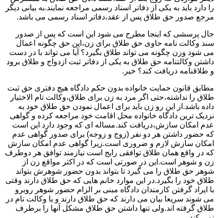
را دارد باید به یکی از دفاتر اسناد رسمی مراجعه نمایند.به بیانی دیگر
مرجع صدور حق طلاق پس از عقد،دفاتر اسناد رسمی می باشد.
حال پرسشی که اینجا مطرح می شود این است که پس از صدور
سند وکالت نامه حاوی حق طلاق برای زن،این حق چگونه اعمال
می شود وزن چگونه می تواند طلاق بگیرد؟ آیا می تواند با در دست
داشتن وکالتنامه حق طلاق به یکی از دفاتر ثبت ازدواج و طلاق برود
و طلاقنامه دریافت کند؟ خیر.
مطابق قانون حمایت خانواده بدون حکم دادگاه هیچ دفتری حق ثبت
طلاق را نداشته،حتی اگر مرد به زن برای طلاق،وکالت تام الاختیار
داده باشد.از این رو زن باید برای اعمال نمودن حق طلاق خود به
نزدیک ترین دادگاه خانواده محل اقامت خود مراجعه کرده و گواهی
عدم امکان سازش،دریافت کند.مساله ای که وجود دارد این است
که حضور داشتن هر دو نفر (زوج و زوجه) برای صدور گواهی عدم
امکان سازش لازم و ضروری است.زیرا گواهی عدم امکان سازش
که در واقع همان طلاق توافقی رایج است نیازمند توافق هر دوطرف
زن و شوهر است.این در صورتی است که در اکثر مواقع زن از
شوهر حق طلاق را می گیرد تا بتواند بدون حضور شوهرش بتواند
طلاق خود را بگیرد.در این موارد خانم هایی که حق طلاق دارند وقتی
با ایراد گرفتن کارمندان دادگاه مبنی بر الزام حضور شوهر روبرو
می شوند سریعا بیان می دارند که حق طلاق دارند و یا وکالت تام در
طلاق گرفته اند.ولی تنها داشتن حق طلاق مشکل آنها را برطرف
نمی کند