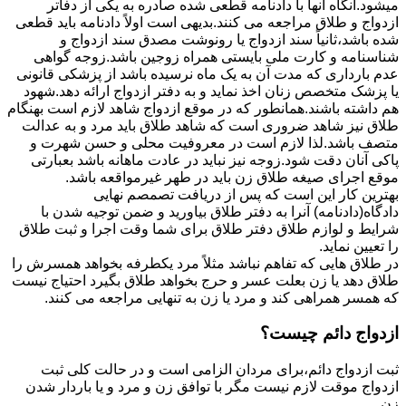
میشود.آنگاه آنها با دادنامه قطعی شده صادره به یکی از دفاتر
ازدواج و طلاق مراجعه می کنند.بدیهی است اولاً دادنامه باید قطعی
شده باشد،ثانیاً سند ازدواج یا رونوشت مصدق سند ازدواج و
شناسنامه و کارت ملی بایستی همراه زوجین باشد.زوجه گواهی
عدم بارداری که مدت آن به یک ماه نرسیده باشد از پزشکی قانونی
یا پزشک متخصص زنان اخذ نماید و به دفتر ازدواج ارائه دهد.شهود
هم داشته باشند.همانطور که در موقع ازدواج شاهد لازم است بهنگام
طلاق نیز شاهد ضروری است که شاهد طلاق باید مرد و به عدالت
متصف باشد.لذا لازم است در معروفیت محلی و حسن شهرت و
پاکی آنان دقت شود.زوجه نیز نباید در عادت ماهانه باشد بعبارتی
موقع اجرای صیغه طلاق زن باید در طهر غیرمواقعه باشد.
بهترین کار این است که پس از دریافت تصمصم نهایی
دادگاه(دادنامه) آنرا به دفتر طلاق بیاورید و ضمن توجیه شدن با
شرایط و لوازم طلاق دفتر طلاق برای شما وقت اجرا و ثبت طلاق
را تعیین نماید.
در طلاق هایی که تفاهم نباشد مثلاً مرد یکطرفه بخواهد همسرش را
طلاق دهد یا زن بعلت عسر و حرج بخواهد طلاق بگیرد احتیاج نیست
که همسر همراهی کند و مرد یا زن به تنهایی مراجعه می کنند.
ازدواج دائم چیست؟
ثبت ازدواج دائم،برای مردان الزامی است و در حالت کلی ثبت
ازدواج موقت لازم نیست مگر با توافق زن و مرد و یا باردار شدن
زن.