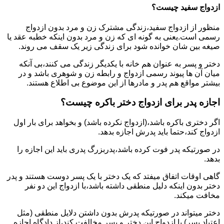
ازدواج سفید چیست؟
منظور از ازدواج سفید،زندگی مشترک زن و مرد بدون ازدواج
رسمی است.یعنی به گونه ای که زن و مرد بدون اینکه خطبه عقد یا
صیغه بین شان خوانده شود برای زندگی زیر یک سقف می روند.
دختر و پسر به عنوان هم خانه با یکدیگر زندگی می کنند،بی آنکه
میان آن ها پیوند رسمی ازدواج و رابطه زن و شوهری باشد و در
بیشتر مواقع هم پدر و مادرها از این موضوع بی اطلاع هستند.
اجازه پدر برای ازدواج دختر باکره چیست؟
اگر دختری باکره باشد،(ازدواج نکرده باشد) و بخواهد برای بار اول
ازدواج کند،حتما باید پدرش اجازه بدهد.
در صورتیکه پدر فوت کرده باشد،پدربزرگ پدری باید این اجازه را
بدهد.
گاهی اوقات اتفاق میفتد که یک دختر با یک پسر دوست هستند و پدر
دختر بدون اینکه دلیل منطقی داشته باشد،با ازدواج این دو نفر
مخافت میکند.
دختر میتواند در صورتیکه پدرش بدون داشتن دلایل منطقی (مثل
اعتیاد پسر) با ازدواج این دختر و پسر مخالفت کند،از دادگاه اجازه