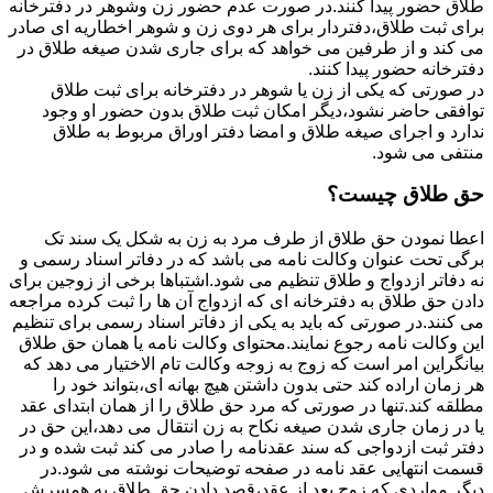
طلاق حضور پیدا کنند.در صورت عدم حضور زن وشوهر در دفترخانه
برای ثبت طلاق،دفتردار برای هر دوی زن و شوهر اخطاریه ای صادر
می کند و از طرفین می خواهد که برای جاری شدن صیغه طلاق در
دفترخانه حضور پیدا کنند.
در صورتی که یکی از زن یا شوهر در دفترخانه برای ثبت طلاق
توافقی حاضر نشود،دیگر امکان ثبت طلاق بدون حضور او وجود
ندارد و اجرای صیغه طلاق و امضا دفتر اوراق مربوط به طلاق
منتفی می شود.
حق طلاق چیست؟
اعطا نمودن حق طلاق از طرف مرد به زن به شکل یک سند تک
برگی تحت عنوان وکالت نامه می باشد که در دفاتر اسناد رسمی و
نه دفاتر ازدواج و طلاق تنظیم می شود.اشتباها برخی از زوجین برای
دادن حق طلاق به دفترخانه ای که ازدواج آن ها را ثبت کرده مراجعه
می کنند.در صورتی که باید به یکی از دفاتر اسناد رسمی برای تنظیم
این وکالت نامه رجوع نمایند.محتوای وکالت نامه یا همان حق طلاق
بیانگراین امر است که زوج به زوجه وکالت تام الاختیار می دهد که
هر زمان اراده کند حتی بدون داشتن هیچ بهانه ای،بتواند خود را
مطلقه کند.تنها در صورتی که مرد حق طلاق را از همان ابتدای عقد
یا در زمان جاری شدن صیغه نکاح به زن انتقال می دهد،این حق در
دفتر ثبت ازدواجی که سند عقدنامه را صادر می کند ثبت شده و در
قسمت انتهایی عقد نامه در صفحه توضیحات نوشته می شود.در
دیگر مواردی که زوج بعد از عقد،قصد دادن حق طلاق به همسرش