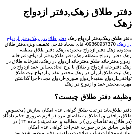
دفتر طلاق زهک,دفتر ازدواج
زهک
دفتر طلاق زهک
,
دفتر ازدواج زهک
,
دفتر طلاق در زهک
,
دفتر ازدواج
در زهک
09360937370-آقای سجاد فتاحی تخفیف ویژه,دفتر طلاق
محدوده زهک,دفتر ازدواج محدوده زهک,
دفتر طلاق منطقه
زهک,دفتر ازدواج منطقه زهک,دفتر طلاق,دفتر ازدواج,دفترخانه
ازدواج,دفترخانه طلاق,دفترخانه ازدواج در زهک,دفترخانه طلاق در
زهک,دفترخانه ازدواج و طلاق با نرخ اتحاده,سالن عقد ازدواج در
زهک,ثبت طلاق ارزان در زهک,محضر عقد و ازدواج,ثبت طلاق
توافقی,ازدواج سفید-ازدواج صوری-ازدواج مجدد-اجرا گذاشتن
مهریه,محضر عقد و ازدواج در زهک,
وظیفه دفتر طلاق چیست؟
دفتر طلاق،باید در ثبت طلاق گواهی عدم امکان سازش (مخصوص
طلاق توافقی و یا طلاق به تقاضای مرد ) و لازم ضروری حکم دادگاه
(در طلاق به تقاضای زن ) را مطالبه و اخذ نمایند.( ماده ۲۴ ) در
قوانین سابق نیز در صورت عدم اخذ گواهی عدم امکان
سازش،مجازات سلب صلاحیت برای سردفتر منظور شده بود.