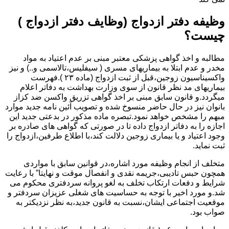
وظیفه دفتر ازدواج (وظایف دفتر ازدواج )
چیست؟
مطالبه و اخذ گواهی پزشکی معتبر مبنی بر عدم اعتیاد به مواد
مخدر و عدم ابتلا به بیماریهای مسری ( سیفلیس،تالاسمی و..) و نیز
واکسیناسیون زوجین،قبل از ثبت ازدواج (ماده ۲۳ ).فهرست
بیماریهای مد نظر قانون از سوی وزارت بهداشت به دفاتر اعلام
میگردد.و قانون سابق مبنی بر اخذ گواهی تزریق واکسن ضد کزاز
بانوان نیز در حال حاضر منسوخ شده و تصویب آئین نامه جدید موارد
مبهم را مشخص خواهد نمود.تبصره ماده مذکور در بدعتی جدید این
اجازه را به دفاتر ازدواج داده تا در صورتی که گواهی های صادره بر
وجود اعتیاد و یا بیماری زوجین دلالت کند،با اطلاع طرفین،ازدواج را
ثبت نماید.
متخلف از انجام وظیفه مورد اشاره،در قوانین سابق با مواردی
همچون حبس تادیبی،جریمه نقدی و انفصال موقت و نهایتا” با رعایت
شرایط و دفعات ارتکاب تخلف به لغو پروانه سردفتری محکوم می
شد.و مورد اخیر با توجه به حساسیت های شغلی عزیزان سردفتر و
موقعیت اجتماعی ایشان،نسبت به قانون جدید،به نظر نزدیکتر به
صواب بود.