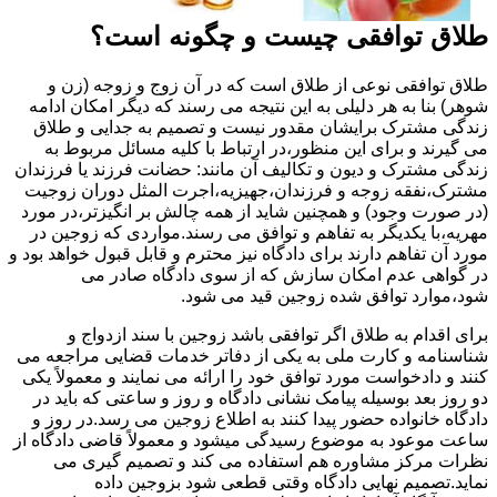
طلاق توافقی چیست و چگونه است؟
طلاق توافقی نوعی از طلاق است که در آن زوج و زوجه (زن و
شوهر) بنا به هر دلیلی به این نتیجه می رسند که دیگر امکان ادامه
زندگی مشترک برایشان مقدور نیست و تصمیم به جدایی و طلاق
می گیرند و برای این منظور،در ارتباط با کلیه مسائل مربوط به
زندگی مشترک و دیون و تکالیف آن مانند: حضانت فرزند یا فرزندان
مشترک،نفقه زوجه و فرزندان،جهیزیه،اجرت المثل دوران زوجیت
(در صورت وجود) و همچنین شاید از همه چالش بر انگیزتر،در مورد
مهریه،با یکدیگر به تفاهم و توافق می رسند.مواردی که زوجین در
مورد آن تفاهم دارند برای دادگاه نیز محترم و قابل قبول خواهد بود و
در گواهی عدم امکان سازش که از سوی دادگاه صادر می
شود،موارد توافق شده زوجین قید می شود.
برای اقدام به طلاق اگر توافقی باشد زوجین با سند ازدواج و
شناسنامه و کارت ملی به یکی از دفاتر خدمات قضایی مراجعه می
کنند و دادخواست مورد توافق خود را ارائه می نمایند و معمولاً یکی
دو روز بعد بوسیله پیامک نشانی دادگاه و روز و ساعتی که باید در
دادگاه خانواده حضور پیدا کنند به اطلاع زوجین می رسد.در روز و
ساعت موعود به موضوع رسیدگی میشود و معمولاً قاضی دادگاه از
نظرات مرکز مشاوره هم استفاده می کند و تصمیم گیری می
نماید.تصمیم نهایی دادگاه وقتی قطعی شود بزوجین داده