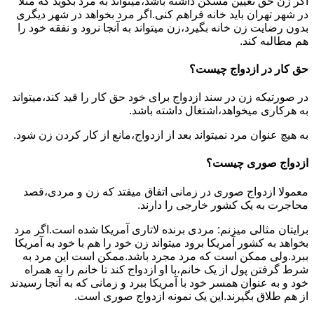
اگر زن حق تعیین مسکن داشته باشد،میتواند به مرد بگوید که مثلا
در شهر تهران باید خانه فراهم کنی.اگر مرد بخواهد در شهر دیگری
بدون رضایت زن خانه بگیرد،زن میتواند به آنجا نرود و نفقه خود را
هم مطالبه کند.
حق کار در ازدواج چیست؟
در صورتیکه زن در سند ازدواج برای خود حق کار را قید کند،میتواند
به هرکاری میخواهد،اشتغال داشته باشد.
به هیچ عنوان مرد نمیتواند بعد از ازدواج،مانع از کار کردن زن شود.
ازدواج صوری چیست؟
معمولا ازدواج صوری در زمانی اتفاق میفتد که زن و مردی،قصد
محاجرت به یک کشور خارجی را دارند.
برایتان مثالی میزنم: مردی برنده لاتاری آمریکا شده است.اگر مرد
بخواهد به کشور آمریکا برود میتواند زن خود را هم با خود به آمریکا
ببرد.ولی ممکن است که مرد مجرد باشد.ممکن است این مرد به
شرط گرفتن پول از یک خانم،با او ازدواج کند تا خانم را به همراه
خود و به عنوان همسر خود با آمریکا ببرد و زمانی که به آنجا رسیدند
از هم طلاق بگیرند.این یک نمونه ازدواج صوری است.