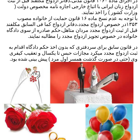
در اجرای ماده ۱۰۶۰ قانون مدنی،دفاتر ازدواج مکلفند قبل از ثبت
ازدواج زنان ایرانی با اتباع خارجی اجازه نامه مخصوص دولت (
وزارت کشور ) را اخذ نمایند.
با توجه به عدم نسخ ماده ۱۶ قانون حمایت از خانواده مصوب
۱۳۵۳در خصوص ازدواج مجدد،دفانر ازدواج کما فی السابق مکلفند
قبل از ثبت ازدواج مجدد مردان متاهل،حکم صادره از سوی دادگاه
خانواده در خصوص تجویز ازدواج مجدد را مطالبه نمایند.
در قانون سابق برای سردفتری که بدون اخذ حکم دادگاه اقدام به
ثبت ازدواج مجدد میکرد مجازات حبس تا یکسال و تعقیب کیفری
وی (حتی در صورت گذشت همسر اول مرد ) پیش بینی شده بود.