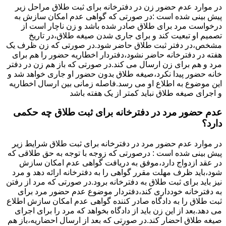
در موارد عدم حضور زن در دفترخانه برای ثبت طلاق مراحل زیر
پیش بینی شده است :در صورتی که گواهی عدم امکان سازش به
درخواست مرد برای طلاق صادر شده باشد و زن ناچار است از
تصمیم او تبعیت کند و برای جاری شدن صیغه طلاق،در تاریخ
مشخص،در دفتر ثبت طلاق حاضر شود.در صورتی که زن ظرف یک
هفته در دفترخانه حاضر نشود،دفتردار اخطاریه حضور را هم برای
مرد و هم برای زن ارسال می کند.در صورتی که باز هم زن در دفتر
خانه حضور پیدا نکرد،صیغه طلاق بدون حضور او جاری خواهد شد و
این موضوع به اطلاع او می رسد.فاصله زمانی بین ارسال اخطاریه
و اجرای صیغه طلاق نباید کمتر از یک هفته باشد
عدم حضور مرد در دفترخانه برای ثبت طلاق چه حکمی
دارد؟
در موارد عدم حضور مرد در دفترخانه برای ثبت طلاق شرایط زیر
پیش بینی شده است : درصورتی که زوجه با توجه به حق طلاقی که
در عقد ازدواج دارد،موفق به دریافت گواهی عدم امکان سازش
شود،باید ظرف مهلت مقرر گواهی را به دفترخانه ارائه دهد و مرد
نیز باید برای ثبت طلاق به دفترخانه برود.در صورتی که مرد از رفتن
به دفترخانه خودداری کند،دفتردار موضوع عدم حضور مرد برای
ثبت طلاق را به دادگاه صادر کننده گواهی عدم امکان سازش اطلاع
می دهد.بعد از این زن باید از دادگاه بخواهد که مرد را برای اجرای
صیغه طلاق احضار کند.در صورتی که بعد از ارسال احضاریه،باز هم