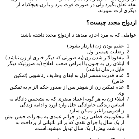
نفقه تعلق بگیرد ولی در صورت فوت مرد و یا زن،هیچکدام از
دیگری ارث نمیبرند.
ازدواج مجدد چیست؟
عواملی که به مرد اجازه میدهد تا ازدواج مجدد داشته باشد:
عقیم بودن زن (باردار نشود.)
رضایت همسر اول
مفقودالاثر شدن زن (به صورتی که دیگر خبری از زن نباشد.)
ابتلای زن به جنون یا امراض صعب العلاج (به صورتیکه دیگر
قابل درمان نباشد.)
عدم قدرت همسر اول به ایفای وظایف زناشویی (تمکین
خاص)
عدم تمکین زن از شوهر پس از صدور حکم الزام به تمکین
وی
ابتلاء زن به هر گونه اعتیاد مضری که به تشخیص دادگاه به
اساس زندگی خانوادگی خلل وارد آورد و ادامه زندگی
زناشویی را غیر ممکن سازد.
محکومیت قطعی زن در جرائم عمدی به مجازات حبس بیش
از یک سال یا جزای نقدی که بر اثر ناتوانی از پرداخت به
بازداشت بیش از یک سال تبدیل می‎شود،است.