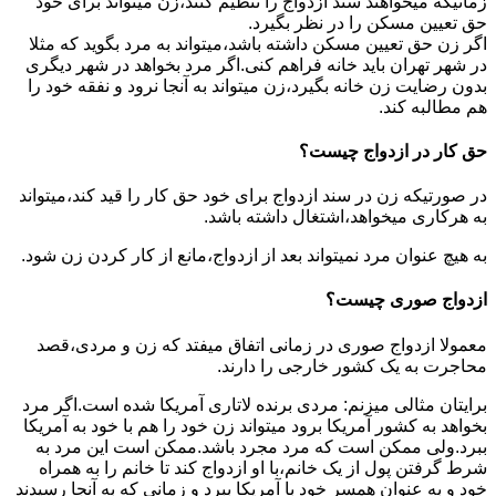
زمانیکه میخواهند سند ازدواج را تنظیم کنند،زن میتواند برای خود
حق تعیین مسکن را در نظر بگیرد.
اگر زن حق تعیین مسکن داشته باشد،میتواند به مرد بگوید که مثلا
در شهر تهران باید خانه فراهم کنی.اگر مرد بخواهد در شهر دیگری
بدون رضایت زن خانه بگیرد،زن میتواند به آنجا نرود و نفقه خود را
هم مطالبه کند.
حق کار در ازدواج چیست؟
در صورتیکه زن در سند ازدواج برای خود حق کار را قید کند،میتواند
به هرکاری میخواهد،اشتغال داشته باشد.
به هیچ عنوان مرد نمیتواند بعد از ازدواج،مانع از کار کردن زن شود.
ازدواج صوری چیست؟
معمولا ازدواج صوری در زمانی اتفاق میفتد که زن و مردی،قصد
محاجرت به یک کشور خارجی را دارند.
برایتان مثالی میزنم: مردی برنده لاتاری آمریکا شده است.اگر مرد
بخواهد به کشور آمریکا برود میتواند زن خود را هم با خود به آمریکا
ببرد.ولی ممکن است که مرد مجرد باشد.ممکن است این مرد به
شرط گرفتن پول از یک خانم،با او ازدواج کند تا خانم را به همراه
خود و به عنوان همسر خود با آمریکا ببرد و زمانی که به آنجا رسیدند