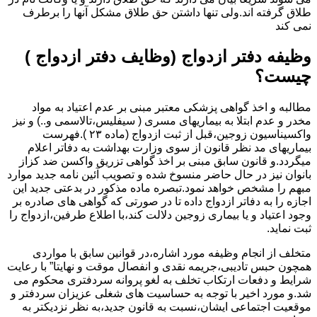
طلاق گرفته اند.ولی تنها داشتن حق طلاق مشکل آنها را برطرف
نمی کند
وظیفه دفتر ازدواج (وظایف دفتر ازدواج )
چیست؟
مطالبه و اخذ گواهی پزشکی معتبر مبنی بر عدم اعتیاد به مواد
مخدر و عدم ابتلا به بیماریهای مسری ( سیفلیس،تالاسمی و..) و نیز
واکسیناسیون زوجین،قبل از ثبت ازدواج (ماده ۲۳ ).فهرست
بیماریهای مد نظر قانون از سوی وزارت بهداشت به دفاتر اعلام
میگردد.و قانون سابق مبنی بر اخذ گواهی تزریق واکسن ضد کزاز
بانوان نیز در حال حاضر منسوخ شده و تصویب آئین نامه جدید موارد
مبهم را مشخص خواهد نمود.تبصره ماده مذکور در بدعتی جدید این
اجازه را به دفاتر ازدواج داده تا در صورتی که گواهی های صادره بر
وجود اعتیاد و یا بیماری زوجین دلالت کند،با اطلاع طرفین،ازدواج را
ثبت نماید.
متخلف از انجام وظیفه مورد اشاره،در قوانین سابق با مواردی
همچون حبس تادیبی،جریمه نقدی و انفصال موقت و نهایتا” با رعایت
شرایط و دفعات ارتکاب تخلف به لغو پروانه سردفتری محکوم می
شد.و مورد اخیر با توجه به حساسیت های شغلی عزیزان سردفتر و
موقعیت اجتماعی ایشان،نسبت به قانون جدید،به نظر نزدیکتر به