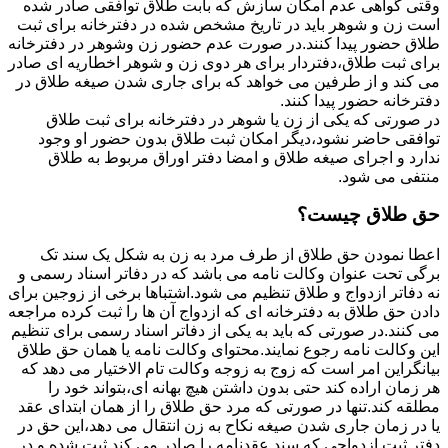
وقتی گواهی عدم امکان سازش که بابت طلاق توافقی صادر شده
است زن و شوهر باید در تاریخ مشخص شده در دفترخانه برای ثبت
طلاق حضور پیدا کنند.در صورت عدم حضور زن وشوهر در دفترخانه
برای ثبت طلاق،دفتردار برای هر دوی زن و شوهر اخطاریه ای صادر
می کند و از طرفین می خواهد که برای جاری شدن صیغه طلاق در
دفترخانه حضور پیدا کنند.
در صورتی که یکی از زن یا شوهر در دفترخانه برای ثبت طلاق
توافقی حاضر نشود،دیگر امکان ثبت طلاق بدون حضور او وجود
ندارد و اجرای صیغه طلاق و امضا دفتر اوراق مربوط به طلاق
منتفی می شود.
حق طلاق چیست؟
اعطا نمودن حق طلاق از طرف مرد به زن به شکل یک سند تک
برگی تحت عنوان وکالت نامه می باشد که در دفاتر اسناد رسمی و
نه دفاتر ازدواج و طلاق تنظیم می شود.اشتباها برخی از زوجین برای
دادن حق طلاق به دفترخانه ای که ازدواج آن ها را ثبت کرده مراجعه
می کنند.در صورتی که باید به یکی از دفاتر اسناد رسمی برای تنظیم
این وکالت نامه رجوع نمایند.محتوای وکالت نامه یا همان حق طلاق
بیانگراین امر است که زوج به زوجه وکالت تام الاختیار می دهد که
هر زمان اراده کند حتی بدون داشتن هیچ بهانه ای،بتواند خود را
مطلقه کند.تنها در صورتی که مرد حق طلاق را از همان ابتدای عقد
یا در زمان جاری شدن صیغه نکاح به زن انتقال می دهد،این حق در
دفتر ثبت ازدواجی که سند عقدنامه را صادر می کند ثبت شده و در