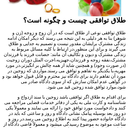
طلاق توافقی چیست و چگونه است؟
طلاق توافقی نوعی از طلاق است که در آن زوج و زوجه (زن و
شوهر) بنا به هر دلیلی به این نتیجه می رسند که دیگر امکان ادامه
زندگی مشترک برایشان مقدور نیست و تصمیم به جدایی و طلاق
می گیرند و برای این منظور،در ارتباط با کلیه مسائل مربوط به
زندگی مشترک و دیون و تکالیف آن مانند: حضانت فرزند یا فرزندان
مشترک،نفقه زوجه و فرزندان،جهیزیه،اجرت المثل دوران زوجیت
(در صورت وجود) و همچنین شاید از همه چالش بر انگیزتر،در مورد
مهریه،با یکدیگر به تفاهم و توافق می رسند.مواردی که زوجین در
مورد آن تفاهم دارند برای دادگاه نیز محترم و قابل قبول خواهد بود و
در گواهی عدم امکان سازش که از سوی دادگاه صادر می
شود،موارد توافق شده زوجین قید می شود.
برای اقدام به طلاق اگر توافقی باشد زوجین با سند ازدواج و
شناسنامه و کارت ملی به یکی از دفاتر خدمات قضایی مراجعه می
کنند و دادخواست مورد توافق خود را ارائه می نمایند و معمولاً یکی
دو روز بعد بوسیله پیامک نشانی دادگاه و روز و ساعتی که باید در
دادگاه خانواده حضور پیدا کنند به اطلاع زوجین می رسد.در روز و
ساعت موعود به موضوع رسیدگی میشود و معمولاً قاضی دادگاه از