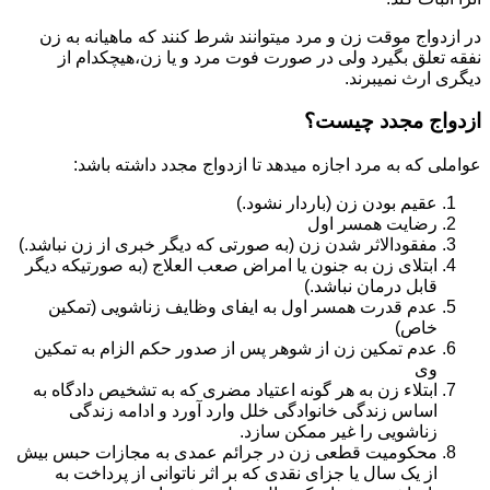
در ازدواج موقت زن و مرد میتوانند شرط کنند که ماهیانه به زن
نفقه تعلق بگیرد ولی در صورت فوت مرد و یا زن،هیچکدام از
دیگری ارث نمیبرند.
ازدواج مجدد چیست؟
عواملی که به مرد اجازه میدهد تا ازدواج مجدد داشته باشد:
عقیم بودن زن (باردار نشود.)
رضایت همسر اول
مفقودالاثر شدن زن (به صورتی که دیگر خبری از زن نباشد.)
ابتلای زن به جنون یا امراض صعب العلاج (به صورتیکه دیگر
قابل درمان نباشد.)
عدم قدرت همسر اول به ایفای وظایف زناشویی (تمکین
خاص)
عدم تمکین زن از شوهر پس از صدور حکم الزام به تمکین
وی
ابتلاء زن به هر گونه اعتیاد مضری که به تشخیص دادگاه به
اساس زندگی خانوادگی خلل وارد آورد و ادامه زندگی
زناشویی را غیر ممکن سازد.
محکومیت قطعی زن در جرائم عمدی به مجازات حبس بیش
از یک سال یا جزای نقدی که بر اثر ناتوانی از پرداخت به