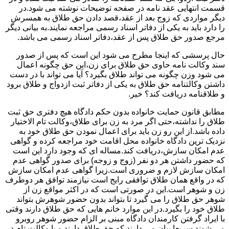
قسمت انتهایی عقد نامه در صفحه توضیحات نوشته می شود.در
دیگر مواردی که زوج بعد از عقد،قصد دادن حق طلاق به همسرش
را دارد باید به یکی از دفاتر اسناد رسمی مراجعه نمایند.به بیانی دیگر
مرجع صدور حق طلاق پس از عقد،دفاتر اسناد رسمی می باشد.
حال پرسشی که اینجا مطرح می شود این است که پس از صدور
سند وکالت نامه حاوی حق طلاق برای زن،این حق چگونه اعمال
می شود وزن چگونه می تواند طلاق بگیرد؟ آیا می تواند با در دست
داشتن وکالتنامه حق طلاق به یکی از دفاتر ثبت ازدواج و طلاق برود
و طلاقنامه دریافت کند؟ خیر.
مطابق قانون حمایت خانواده بدون حکم دادگاه هیچ دفتری حق ثبت
طلاق را نداشته،حتی اگر مرد به زن برای طلاق،وکالت تام الاختیار
داده باشد.از این رو زن باید برای اعمال نمودن حق طلاق خود به
نزدیک ترین دادگاه خانواده محل اقامت خود مراجعه کرده و گواهی
عدم امکان سازش،دریافت کند.مساله ای که وجود دارد این است
که حضور داشتن هر دو نفر (زوج و زوجه) برای صدور گواهی عدم
امکان سازش لازم و ضروری است.زیرا گواهی عدم امکان سازش
که در واقع همان طلاق توافقی رایج است نیازمند توافق هر دوطرف
زن و شوهر است.این در صورتی است که در اکثر مواقع زن از
شوهر حق طلاق را می گیرد تا بتواند بدون حضور شوهرش بتواند
طلاق خود را بگیرد.در این موارد خانم هایی که حق طلاق دارند وقتی
با ایراد گرفتن کارمندان دادگاه مبنی بر الزام حضور شوهر روبرو
می شوند سریعا بیان می دارند که حق طلاق دارند و یا وکالت تام در