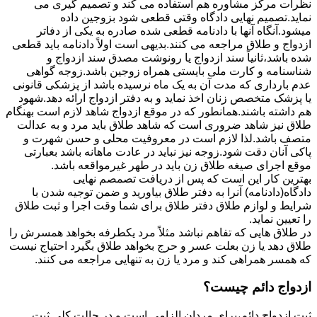
نظرات مرکز مشاوره هم استفاده می کند و تصمیم گیری می
نماید.تصمیم نهایی دادگاه وقتی قطعی شود بزوجین داده
میشود.آنگاه آنها با دادنامه قطعی شده صادره به یکی از دفاتر
ازدواج و طلاق مراجعه می کنند.بدیهی است اولاً دادنامه باید قطعی
شده باشد،ثانیاً سند ازدواج یا رونوشت مصدق سند ازدواج و
شناسنامه و کارت ملی بایستی همراه زوجین باشد.زوجه گواهی
عدم بارداری که مدت آن به یک ماه نرسیده باشد از پزشکی قانونی
یا پزشک متخصص زنان اخذ نماید و به دفتر ازدواج ارائه دهد.شهود
هم داشته باشند.همانطور که در موقع ازدواج شاهد لازم است بهنگام
طلاق نیز شاهد ضروری است که شاهد طلاق باید مرد و به عدالت
متصف باشد.لذا لازم است در معروفیت محلی و حسن شهرت و
پاکی آنان دقت شود.زوجه نیز نباید در عادت ماهانه باشد بعبارتی
موقع اجرای صیغه طلاق زن باید در طهر غیرمواقعه باشد.
بهترین کار این است که پس از دریافت تصمصم نهایی
دادگاه(دادنامه) آنرا به دفتر طلاق بیاورید و ضمن توجیه شدن با
شرایط و لوازم طلاق دفتر طلاق برای شما وقت اجرا و ثبت طلاق
را تعیین نماید.
در طلاق هایی که تفاهم نباشد مثلاً مرد یکطرفه بخواهد همسرش را
طلاق دهد یا زن بعلت عسر و حرج بخواهد طلاق بگیرد احتیاج نیست
که همسر همراهی کند و مرد یا زن به تنهایی مراجعه می کنند.
ازدواج دائم چیست؟
ثبت ازدواج دائم،برای مردان الزامی است و در حالت کلی ثبت