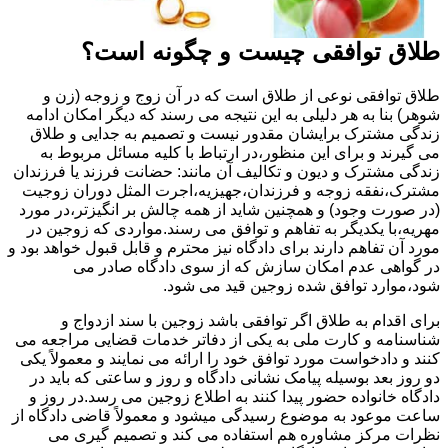
طلاق توافقی چیست و چگونه است؟
طلاق توافقی نوعی از طلاق است که در آن زوج و زوجه (زن و
شوهر) بنا به هر دلیلی به این نتیجه می رسند که دیگر امکان ادامه
زندگی مشترک برایشان مقدور نیست و تصمیم به جدایی و طلاق
می گیرند و برای این منظور،در ارتباط با کلیه مسائل مربوط به
زندگی مشترک و دیون و تکالیف آن مانند: حضانت فرزند یا فرزندان
مشترک،نفقه زوجه و فرزندان،جهیزیه،اجرت المثل دوران زوجیت
(در صورت وجود) و همچنین شاید از همه چالش بر انگیزتر،در مورد
مهریه،با یکدیگر به تفاهم و توافق می رسند.مواردی که زوجین در
مورد آن تفاهم دارند برای دادگاه نیز محترم و قابل قبول خواهد بود و
در گواهی عدم امکان سازش که از سوی دادگاه صادر می
شود،موارد توافق شده زوجین قید می شود.
برای اقدام به طلاق اگر توافقی باشد زوجین با سند ازدواج و
شناسنامه و کارت ملی به یکی از دفاتر خدمات قضایی مراجعه می
کنند و دادخواست مورد توافق خود را ارائه می نمایند و معمولاً یکی
دو روز بعد بوسیله پیامک نشانی دادگاه و روز و ساعتی که باید در
دادگاه خانواده حضور پیدا کنند به اطلاع زوجین می رسد.در روز و
ساعت موعود به موضوع رسیدگی میشود و معمولاً قاضی دادگاه از
نظرات مرکز مشاوره هم استفاده می کند و تصمیم گیری می