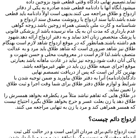
نماید.تصمیم نهایی دادگاه وقتی قطعی شود بزوجین داده
میشود.آنگاه آنها با دادنامه قطعی شده صادره به یکی از دفاتر
ازدواج و طلاق مراجعه می کنند.بدیهی است اولاً دادنامه باید قطعی
شده باشد،ثانیاً سند ازدواج یا رونوشت مصدق سند ازدواج و
شناسنامه و کارت ملی بایستی همراه زوجین باشد.زوجه گواهی
عدم بارداری که مدت آن به یک ماه نرسیده باشد از پزشکی قانونی
یا پزشک متخصص زنان اخذ نماید و به دفتر ازدواج ارائه دهد.شهود
هم داشته باشند.همانطور که در موقع ازدواج شاهد لازم است بهنگام
طلاق نیز شاهد ضروری است که شاهد طلاق باید مرد و به عدالت
متصف باشد.لذا لازم است در معروفیت محلی و حسن شهرت و
پاکی آنان دقت شود.زوجه نیز نباید در عادت ماهانه باشد بعبارتی
موقع اجرای صیغه طلاق زن باید در طهر غیرمواقعه باشد.
بهترین کار این است که پس از دریافت تصمصم نهایی
دادگاه(دادنامه) آنرا به دفتر طلاق بیاورید و ضمن توجیه شدن با
شرایط و لوازم طلاق دفتر طلاق برای شما وقت اجرا و ثبت طلاق
را تعیین نماید.
در طلاق هایی که تفاهم نباشد مثلاً مرد یکطرفه بخواهد همسرش را
طلاق دهد یا زن بعلت عسر و حرج بخواهد طلاق بگیرد احتیاج نیست
که همسر همراهی کند و مرد یا زن به تنهایی مراجعه می کنند.
ازدواج دائم چیست؟
ثبت ازدواج دائم،برای مردان الزامی است و در حالت کلی ثبت
ازدواج موقت لازم نیست مگر با توافق زن و مرد و یا باردار شدن