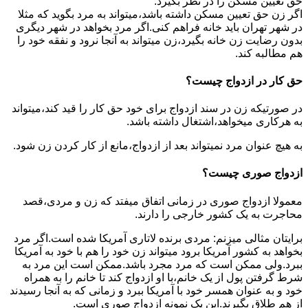
حق تعیین مسکن را در نظر بگیرد.
اگر زن حق تعیین مسکن داشته باشد،میتواند به مرد بگوید که مثلا
در شهر تهران باید خانه فراهم کنی.اگر مرد بخواهد در شهر دیگری
بدون رضایت زن خانه بگیرد،زن میتواند به آنجا نرود و نفقه خود را
هم مطالبه کند.
حق کار در ازدواج چیست؟
در صورتیکه زن در سند ازدواج برای خود حق کار را قید کند،میتواند
به هرکاری میخواهد،اشتغال داشته باشد.
به هیچ عنوان مرد نمیتواند بعد از ازدواج،مانع از کار کردن زن شود.
ازدواج صوری چیست؟
معمولا ازدواج صوری در زمانی اتفاق میفتد که زن و مردی،قصد
محاجرت به یک کشور خارجی را دارند.
برایتان مثالی میزنم: مردی برنده لاتاری آمریکا شده است.اگر مرد
بخواهد به کشور آمریکا برود میتواند زن خود را هم با خود به آمریکا
ببرد.ولی ممکن است که مرد مجرد باشد.ممکن است این مرد به
شرط گرفتن پول از یک خانم،با او ازدواج کند تا خانم را به همراه
خود و به عنوان همسر خود با آمریکا ببرد و زمانی که به آنجا رسیدند
از هم طلاق بگیرند.این یک نمونه ازدواج صوری است.