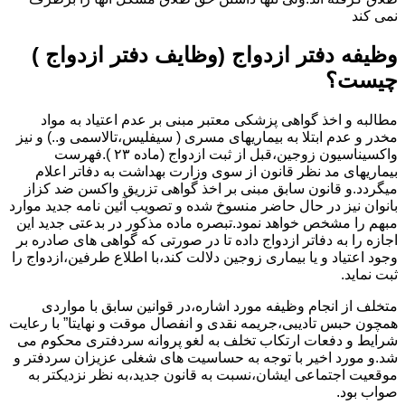
نمی کند
وظیفه دفتر ازدواج (وظایف دفتر ازدواج )
چیست؟
مطالبه و اخذ گواهی پزشکی معتبر مبنی بر عدم اعتیاد به مواد
مخدر و عدم ابتلا به بیماریهای مسری ( سیفلیس،تالاسمی و..) و نیز
واکسیناسیون زوجین،قبل از ثبت ازدواج (ماده ۲۳ ).فهرست
بیماریهای مد نظر قانون از سوی وزارت بهداشت به دفاتر اعلام
میگردد.و قانون سابق مبنی بر اخذ گواهی تزریق واکسن ضد کزاز
بانوان نیز در حال حاضر منسوخ شده و تصویب آئین نامه جدید موارد
مبهم را مشخص خواهد نمود.تبصره ماده مذکور در بدعتی جدید این
اجازه را به دفاتر ازدواج داده تا در صورتی که گواهی های صادره بر
وجود اعتیاد و یا بیماری زوجین دلالت کند،با اطلاع طرفین،ازدواج را
ثبت نماید.
متخلف از انجام وظیفه مورد اشاره،در قوانین سابق با مواردی
همچون حبس تادیبی،جریمه نقدی و انفصال موقت و نهایتا” با رعایت
شرایط و دفعات ارتکاب تخلف به لغو پروانه سردفتری محکوم می
شد.و مورد اخیر با توجه به حساسیت های شغلی عزیزان سردفتر و
موقعیت اجتماعی ایشان،نسبت به قانون جدید،به نظر نزدیکتر به
صواب بود.