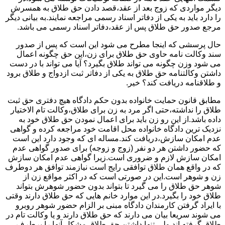
دیگر مواردی که زوج بعد از عقد،قصد دادن حق طلاق به همسرش
را دارد باید به یکی از دفاتر اسناد رسمی مراجعه نمایند.به بیانی دیگر
مرجع صدور حق طلاق پس از عقد،دفاتر اسناد رسمی می باشد.
حال پرسشی که اینجا مطرح می شود این است که پس از صدور
سند وکالت نامه حاوی حق طلاق برای زن،این حق چگونه اعمال
می شود وزن چگونه می تواند طلاق بگیرد؟ آیا می تواند با در دست
داشتن وکالتنامه حق طلاق به یکی از دفاتر ثبت ازدواج و طلاق برود
و طلاقنامه دریافت کند؟ خیر.
مطابق قانون حمایت خانواده بدون حکم دادگاه هیچ دفتری حق ثبت
طلاق را نداشته،حتی اگر مرد به زن برای طلاق،وکالت تام الاختیار
داده باشد.از این رو زن باید برای اعمال نمودن حق طلاق خود به
نزدیک ترین دادگاه خانواده محل اقامت خود مراجعه کرده و گواهی
عدم امکان سازش،دریافت کند.مساله ای که وجود دارد این است
که حضور داشتن هر دو نفر (زوج و زوجه) برای صدور گواهی عدم
امکان سازش لازم و ضروری است.زیرا گواهی عدم امکان سازش
که در واقع همان طلاق توافقی رایج است نیازمند توافق هر دوطرف
زن و شوهر است.این در صورتی است که در اکثر مواقع زن از
شوهر حق طلاق را می گیرد تا بتواند بدون حضور شوهرش بتواند
طلاق خود را بگیرد.در این موارد خانم هایی که حق طلاق دارند وقتی
با ایراد گرفتن کارمندان دادگاه مبنی بر الزام حضور شوهر روبرو
می شوند سریعا بیان می دارند که حق طلاق دارند و یا وکالت تام در
طلاق گرفته اند.ولی تنها داشتن حق طلاق مشکل آنها را برطرف