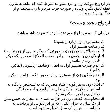
در ازدواج موقت زن و مرد میتوانند شرط کنند که ماهیانه به زن
نفقه تعلق بگیرد ولی در صورت فوت مرد و یا زن،هیچکدام از
دیگری ارث نمیبرند.
ازدواج مجدد چیست؟
عواملی که به مرد اجازه میدهد تا ازدواج مجدد داشته باشد:
عقیم بودن زن (باردار نشود.)
رضایت همسر اول
مفقودالاثر شدن زن (به صورتی که دیگر خبری از زن نباشد.)
ابتلای زن به جنون یا امراض صعب العلاج (به صورتیکه دیگر
قابل درمان نباشد.)
عدم قدرت همسر اول به ایفای وظایف زناشویی (تمکین
خاص)
عدم تمکین زن از شوهر پس از صدور حکم الزام به تمکین
وی
ابتلاء زن به هر گونه اعتیاد مضری که به تشخیص دادگاه به
اساس زندگی خانوادگی خلل وارد آورد و ادامه زندگی
زناشویی را غیر ممکن سازد.
محکومیت قطعی زن در جرائم عمدی به مجازات حبس بیش
از یک سال یا جزای نقدی که بر اثر ناتوانی از پرداخت به
بازداشت بیش از یک سال تبدیل می‎شود،است.