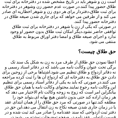
است زن و شوهر باید در تاریخ مشخص شده در دفترخانه برای ثبت
طلاق حضور پیدا کنند.در صورت عدم حضور زن وشوهر در دفترخانه
برای ثبت طلاق،دفتردار برای هر دوی زن و شوهر اخطاریه ای صادر
می کند و از طرفین می خواهد که برای جاری شدن صیغه طلاق در
دفترخانه حضور پیدا کنند.
در صورتی که یکی از زن یا شوهر در دفترخانه برای ثبت طلاق
توافقی حاضر نشود،دیگر امکان ثبت طلاق بدون حضور او وجود
ندارد و اجرای صیغه طلاق و امضا دفتر اوراق مربوط به طلاق
منتفی می شود.
حق طلاق چیست؟
اعطا نمودن حق طلاق از طرف مرد به زن به شکل یک سند تک
برگی تحت عنوان وکالت نامه می باشد که در دفاتر اسناد رسمی و
نه دفاتر ازدواج و طلاق تنظیم می شود.اشتباها برخی از زوجین برای
دادن حق طلاق به دفترخانه ای که ازدواج آن ها را ثبت کرده مراجعه
می کنند.در صورتی که باید به یکی از دفاتر اسناد رسمی برای تنظیم
این وکالت نامه رجوع نمایند.محتوای وکالت نامه یا همان حق طلاق
بیانگراین امر است که زوج به زوجه وکالت تام الاختیار می دهد که
هر زمان اراده کند حتی بدون داشتن هیچ بهانه ای،بتواند خود را
مطلقه کند.تنها در صورتی که مرد حق طلاق را از همان ابتدای عقد
یا در زمان جاری شدن صیغه نکاح به زن انتقال می دهد،این حق در
دفتر ثبت ازدواجی که سند عقدنامه را صادر می کند ثبت شده و در
قسمت انتهایی عقد نامه در صفحه توضیحات نوشته می شود.در